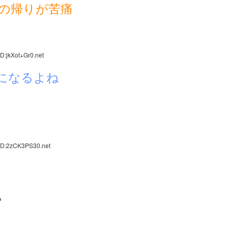
の帰りが苦痛
D:jkXot+Gr0.net
になるよね
ID:2zCK3PS30.net
る