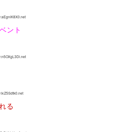
D:aEgniK8X0.net
ベント
D:n5OXgL3Di.net
:k/Z5Sdtk0.net
れる