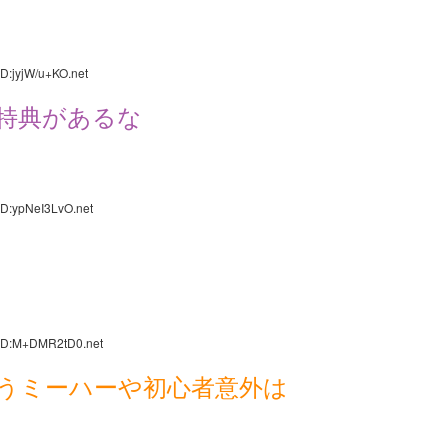
D:jyjW/u+KO.net
特典があるな
ID:ypNeI3LvO.net
 ID:M+DMR2tD0.net
うミーハーや初心者意外は