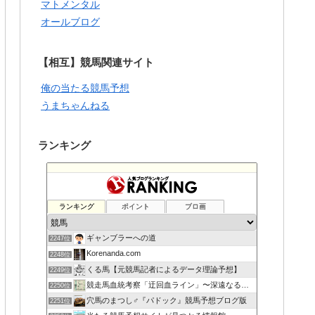
マトメンタル
オールブログ
【相互】競馬関連サイト
俺の当たる競馬予想
うまちゃんねる
ランキング
ランキング
ポイント
ブロ画
ギャンブラーへの道
2247位
Korenanda.com
2248位
くる馬【元競馬記者によるデータ理論予想】
2249位
競走馬血統考察「迂回血ライン」〜深遠なる血の連鎖〜
2250位
穴馬のまつし♂『パドック』競馬予想ブログ版
2251位