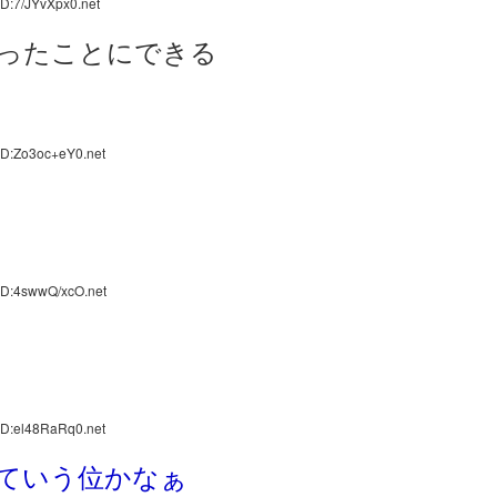
D:7/JYvXpx0.net
ったことにできる
ID:Zo3oc+eY0.net
ID:4swwQ/xcO.net
ID:el48RaRq0.net
ていう位かなぁ