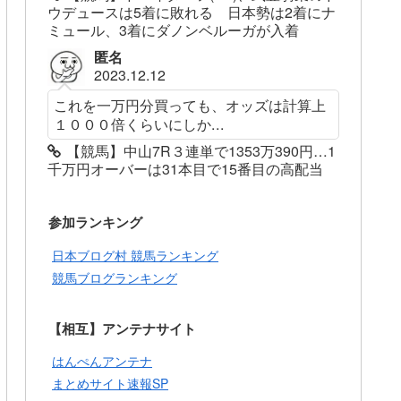
ウデュースは5着に敗れる 日本勢は2着にナ
ミュール、3着にダノンベルーガが入着
匿名
2023.12.12
これを一万円分買っても、オッズは計算上
１０００倍くらいにしか...
【競馬】中山7R３連単で1353万390円…1
千万円オーバーは31本目で15番目の高配当
参加ランキング
日本ブログ村 競馬ランキング
競馬ブログランキング
【相互】アンテナサイト
はんぺんアンテナ
まとめサイト速報SP