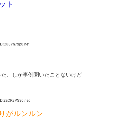
ット
ID:Cu5Yh73p0.net
った、しか事例聞いたことないけど
ID:2zCK3PS30.net
りがルンルン