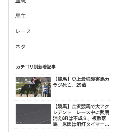
血統
馬主
レース
ネタ
カテゴリ別新着記事
【競馬】史上最強障害馬カ
ラジ死亡。29歳
【競馬】金沢競馬で大アク
シデント レース中に照明
消え8Rは不成立、複数落
馬 原因は消灯タイマーの
誤設定