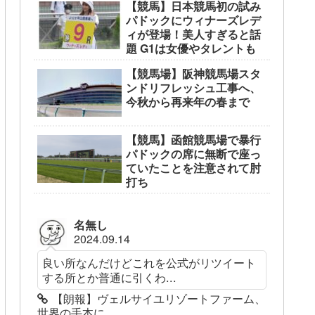
【競馬】日本競馬初の試み
パドックにウィナーズレデ
ィが登場！美人すぎると話
題 G1は女優やタレントも
【競馬場】阪神競馬場スタ
ンドリフレッシュ工事へ、
今秋から再来年の春まで
【競馬】函館競馬場で暴行
パドックの席に無断で座っ
ていたことを注意されて肘
打ち
名無し
2024.09.14
良い所なんだけどこれを公式がリツイート
する所とか普通に引くわ...
【朗報】ヴェルサイユリゾートファーム、
世界の手本に