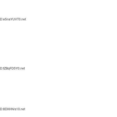
ID:e5naYUVT0.net
ID:fZBqFD5Y0.net
ID:8DXHN/s10.net