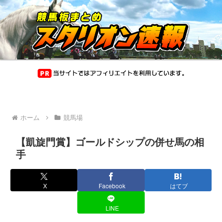
ホーム
競馬場
【凱旋門賞】ゴールドシップの併せ馬の相
手
X
Facebook
はてブ
LINE