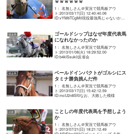
ｗｗｗｗｗｗ
1： 名無しさん＠実況で競馬板アウ
ト:2013/03/17(日) 12:40:40.06
ID:vYM6TCgM0現役最強馬じゃないかこ
れ
ゴールドシップはなぜ年度代表馬
競走馬
になれなかったのか
1： 名無しさん＠実況で競馬板アウ
ト:2013/01/08(火) 18:29:52.00
ID:b4klSsuk0反省会
ベールドインパクトがゴルシにス
競走馬
タミナ勝負挑んだ件
1： 名無しさん＠実況で競馬板アウ
ト:2013/03/17(日) 15:42:12.59
ID:mcU2n8Sf0なお、大敗した模様
ことしの年度代表馬を予想しよう
話題
か
1： 名無しさん＠実況で競馬板アウ
ト:2013/07/21(日) 18:21:12.49
ID:AFtF3m3Y0◎ゴールドシップ 去年８