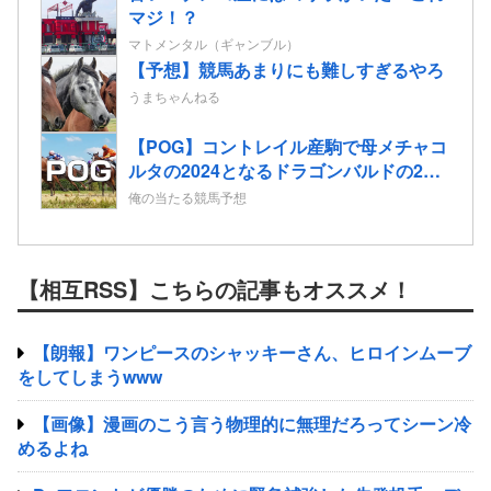
マジ！？
マトメンタル（ギャンブル）
【予想】競馬あまりにも難しすぎるやろ
うまちゃんねる
【POG】コントレイル産駒で母メチャコ
ルタの2024となるドラゴンバルドの2歳
情報
俺の当たる競馬予想
【相互RSS】こちらの記事もオススメ！
【朗報】ワンピースのシャッキーさん、ヒロインムーブ
をしてしまうwww
【画像】漫画のこう言う物理的に無理だろってシーン冷
めるよね