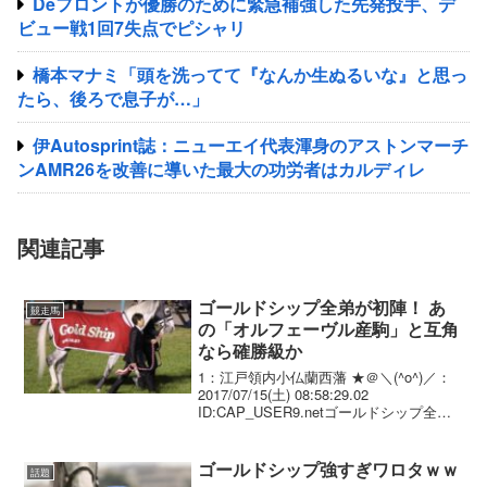
Deフロントが優勝のために緊急補強した先発投手、デ
ビュー戦1回7失点でピシャリ
橋本マナミ「頭を洗ってて『なんか生ぬるいな』と思っ
たら、後ろで息子が…」
伊Autosprint誌：ニューエイ代表渾身のアストンマーチ
ンAMR26を改善に導いた最大の功労者はカルディレ
関連記事
ゴールドシップ全弟が初陣！ あ
競走馬
の「オルフェーヴル産駒」と互角
なら確勝級か
1：江戸領内小仏蘭西藩 ★＠＼(^o^)／：
2017/07/15(土) 08:58:29.02
ID:CAP_USER9.netゴールドシップ全弟
が初陣！ あの「オルフェーヴル産駒」と
互角なら確勝級か 2013、14年の宝塚記念
を連覇するな...
ゴールドシップ強すぎワロタｗｗ
話題