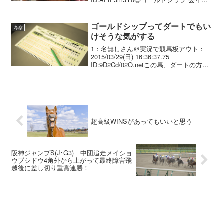
大競争３勝するも選ばれず雪辱を果たす○
キズナ 凱旋門賞次第で早々と当確しちゃ
うかも△オルフェーブル 今...
ゴールドシップってダートでもい
考察
けそうな気がする
1：名無しさん＠実況で競馬板アウト：
2015/03/29(日) 16:36:37.75
ID:9D2Cd/02O.netこの馬、ダートの方が
向いてないか？2：名無しさん＠実況で競
馬板アウト：2015/03/29(日)
16:37:24.87...
超高級WINSがあってもいいと思う
阪神ジャンプS(J･G3) 中団追走メイショ
ウブシドウ4角外から上がって最終障害飛
越後に差し切り重賞連勝！