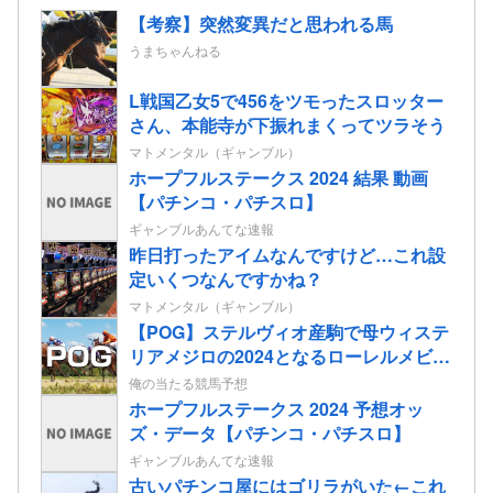
【考察】突然変異だと思われる馬
うまちゃんねる
L戦国乙女5で456をツモったスロッター
さん、本能寺が下振れまくってツラそう
マトメンタル（ギャンブル）
ホープフルステークス 2024 結果 動画
【パチンコ・パチスロ】
ギャンブルあんてな速報
昨日打ったアイムなんですけど…これ設
定いくつなんですかね？
マトメンタル（ギャンブル）
【POG】ステルヴィオ産駒で母ウィステ
リアメジロの2024となるローレルメビウ
スの2歳情報
俺の当たる競馬予想
ホープフルステークス 2024 予想オッ
ズ・データ【パチンコ・パチスロ】
ギャンブルあんてな速報
古いパチンコ屋にはゴリラがいた←これ