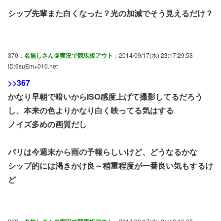
シップ先輩また白くなった？光の加減でそう見えるだけ？
370：
名無しさん＠実況で競馬板アウト
：2014/09/17(水) 23:17:29.53
ID:6suEm+010.net
>>367
かなり早朝で暗いからISO感度上げて撮影してるだろう
し、本来の色よりかなり白く映ってる気はする
ノイズ多めの画質だし
パリは今週末から雨の予報らしいけど、どうなるかな
シップ的には渇きかけ良～稍重程度が一番良い気もするけ
ど