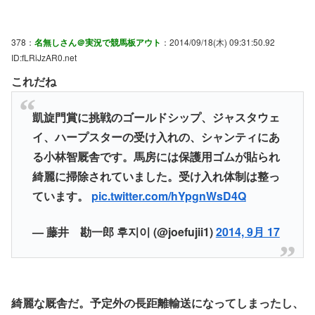
378：
名無しさん＠実況で競馬板アウト
：2014/09/18(木) 09:31:50.92
ID:fLRiJzAR0.net
これだね
凱旋門賞に挑戦のゴールドシップ、ジャスタウェ
イ、ハープスターの受け入れの、シャンティにあ
る小林智厩舎です。馬房には保護用ゴムが貼られ
綺麗に掃除されていました。受け入れ体制は整っ
ています。
pic.twitter.com/hYpgnWsD4Q
— 藤井 勘一郎 후지이 (@joefujii1)
2014, 9月 17
綺麗な厩舎だ。予定外の長距離輸送になってしまったし、