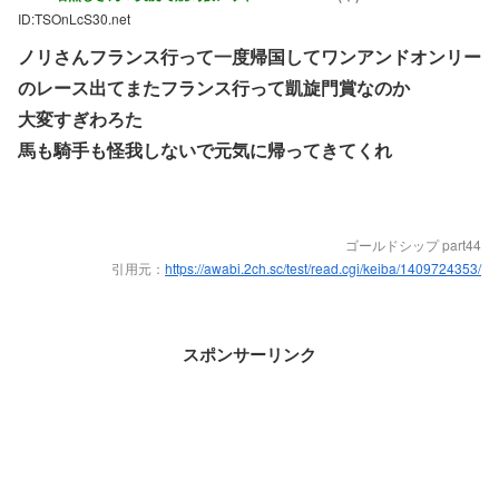
ID:TSOnLcS30.net
ノリさんフランス行って一度帰国してワンアンドオンリー
のレース出てまたフランス行って凱旋門賞なのか
大変すぎわろた
馬も騎手も怪我しないで元気に帰ってきてくれ
ゴールドシップ part44
引用元：
https://awabi.2ch.sc/test/read.cgi/keiba/1409724353/
スポンサーリンク