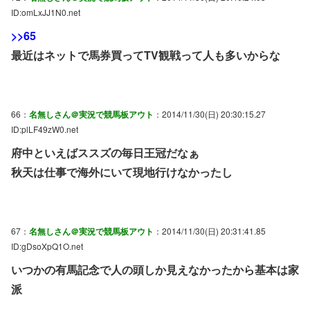
ID:omLxJJ1N0.net
>>65
最近はネットで馬券買ってTV観戦って人も多いからな
66：
名無しさん＠実況で競馬板アウト
：2014/11/30(日) 20:30:15.27
ID:plLF49zW0.net
府中といえばススズの毎日王冠だなぁ
秋天は仕事で海外にいて現地行けなかったし
67：
名無しさん＠実況で競馬板アウト
：2014/11/30(日) 20:31:41.85
ID:gDsoXpQ1O.net
いつかの有馬記念で人の頭しか見えなかったから基本は家
派