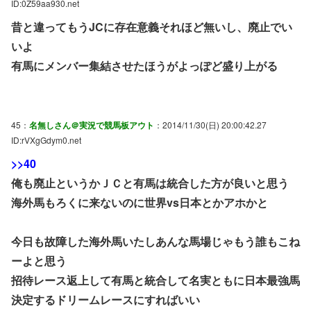
ID:0Z59aa930.net
昔と違ってもうJCに存在意義それほど無いし、廃止でい
いよ
有馬にメンバー集結させたほうがよっぽど盛り上がる
45：
名無しさん＠実況で競馬板アウト
：2014/11/30(日) 20:00:42.27
ID:rVXgGdym0.net
>>40
俺も廃止というかＪＣと有馬は統合した方が良いと思う
海外馬もろくに来ないのに世界vs日本とかアホかと
今日も故障した海外馬いたしあんな馬場じゃもう誰もこね
ーよと思う
招待レース返上して有馬と統合して名実ともに日本最強馬
決定するドリームレースにすればいい