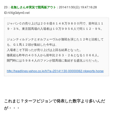
23：
名無しさん＠実況で競馬板アウト
：2014/11/30(日) 19:47:16.28
ID:rVXgGdym0.net
ジャパンＣの売り上げは２０６億６１４８万９８００円で、前年比１１
９・３％。東京競馬場の入場者は１０万９９５６人で同１１２・９％。
ジェンティルドンナとオルフェーヴルが激戦を演じた１２年と比較して
も、Ｇ１馬１２頭が集結した今年は、
入場者こそ下回ったが売り上げは上回る結果となった。
徹夜組も昨年の４０５人から前年比２６３・２＆となる１０６６人。
開門時には５９８４人のファンが競馬場に集結する盛況ぶりだった。
http://headlines.yahoo.co.jp/hl?a=20141130-00000062-nksports-horse
これまじ？ターフビジョンで発表した数字より多いんだ
が・・・