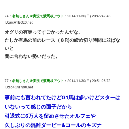
74：
名無しさん＠実況で競馬板アウト
：2014/11/30(日) 20:45:47.48
ID:urcA1BGz0.net
オグリの有馬ってすごかったんだな。
たしか有馬の前のレース（８R)の締め切り時間に並ばな
いと
間に合わない勢いだった。
77：
名無しさん＠実況で競馬板アウト
：2014/11/30(日) 20:51:26.73
ID:sp4QyPy90.net
事前にも言われてたけどG1馬は多いけどスターは
いないって感じの面子だから
引退式に6万人を留めさせたオルフェや
久しぶりの混雑ダービー&コールのキズナ