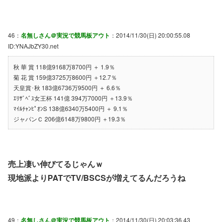
46：
名無しさん＠実況で競馬板アウト
：2014/11/30(日) 20:00:55.08
ID:YNAJbZY30.net
秋 華 賞 118億9168万8700円 ＋ 1.9％
菊 花 賞 159億3725万8600円 ＋12.7％
天皇賞･秋 183億6736万9500円 ＋ 6.6％
ｴﾘｻﾞﾍﾞｽ女王杯 141億 394万7000円 ＋13.9％
ﾏｲﾙﾁｬﾝﾋﾟｵﾝS 138億6340万5400円 ＋ 9.1％
ジャパンＣ 206億6148万9800円 ＋19.3％
売上凄い伸びてるじゃんｗ
現地派よりPATでTV/BSCSが増えてるんだろうね
49：
名無しさん＠実況で競馬板アウト
：2014/11/30(日) 20:03:36.43