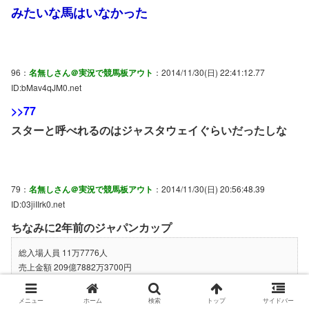
みたいな馬はいなかった
96：
名無しさん＠実況で競馬板アウト
：2014/11/30(日) 22:41:12.77
ID:bMav4qJM0.net
>>77
スターと呼べれるのはジャスタウェイぐらいだったしな
79：
名無しさん＠実況で競馬板アウト
：2014/11/30(日) 20:56:48.39
ID:03jiIIrk0.net
ちなみに2年前のジャパンカップ
総入場人員 11万7776人
売上金額 209億7882万3700円
ソース
http://www.jra.go.jp/datafile/seiseki/report/2012/2012-5tokyo8.pdf
メニュー
ホーム
検索
トップ
サイドバー