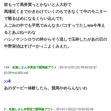
前もって馬券買っとかないと人大杉で
馬場近くまでかきわけていくのもできなくて中のモニター
で観るはめになるくらい込んでた
人ごみの中でも平気でみんなタバコすってたしww今考え
るとあぶねーわな
ハシノケンシロウの枠からそう流しで玉砕したがあの日の
中野栄治はすげーかっこよくみえた。
149：
名無しさん＠実況で競馬板アウト
：2014/12/01(月) 09:40:23.97
ID:OPnmLtSl0.net
>>8
あのダービー体験したら、競馬やめらんないわ
9：
名無しさん＠実況で競馬板アウト
：2014/11/30(日) 19:35:42.09