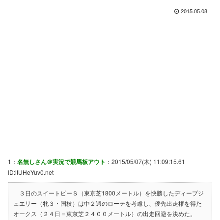
2015.05.08
1：
名無しさん＠実況で競馬板アウト
：2015/05/07(木) 11:09:15.61
ID:ltUHeYuv0.net
３日のスイートピーＳ（東京芝1800メートル）を快勝したディープジ
ュエリー（牝３・国枝）は中２週のローテを考慮し、優先出走権を得た
オークス（２４日＝東京芝２４００メートル）の出走回避を決めた。