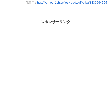
引用元：
http://yomogi.2ch.sc/test/read.cgi/keiba/1430964555
スポンサーリンク