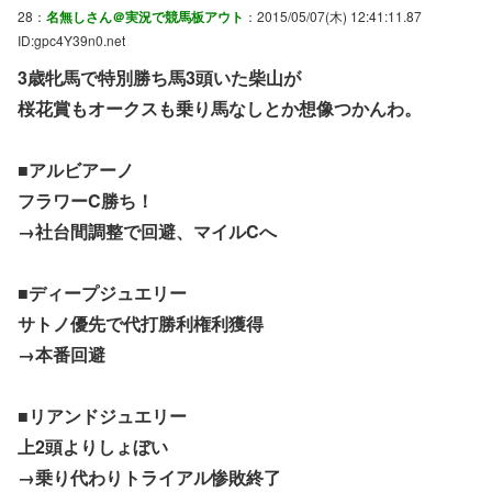
28：
名無しさん＠実況で競馬板アウト
：2015/05/07(木) 12:41:11.87
ID:gpc4Y39n0.net
3歳牝馬で特別勝ち馬3頭いた柴山が
桜花賞もオークスも乗り馬なしとか想像つかんわ。
■アルビアーノ
フラワーC勝ち！
→社台間調整で回避、マイルCへ
■ディープジュエリー
サトノ優先で代打勝利権利獲得
→本番回避
■リアンドジュエリー
上2頭よりしょぼい
→乗り代わりトライアル惨敗終了