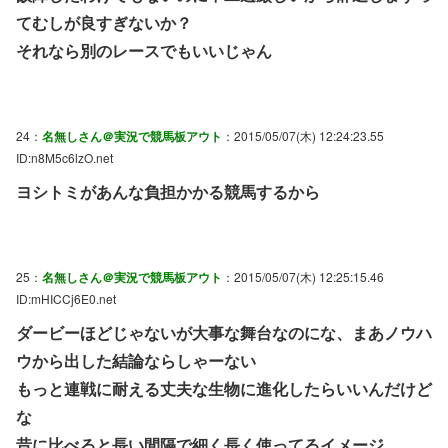
てむしが良すぎないか？
それなら別のレースでもいいじゃん
24：
名無しさん＠実況で競馬板アウト
：2015/05/07(木) 12:24:23.55
ID:n8M5c6lzO.net
ヨシトミがあんな負担かかる競馬するから
25：
名無しさん＠実況で競馬板アウト
：2015/05/07(木) 12:25:15.46
ID:mHICCj6E0.net
ダービーほどじゃないが大事な舞台なのにな、まあノウハ
ウから出した結論ならしゃーない
もっと連戦に耐える丈夫な生物に進化したらいいんだけど
な
昔に比べると長い間隔で細く長く使ってるイメージ