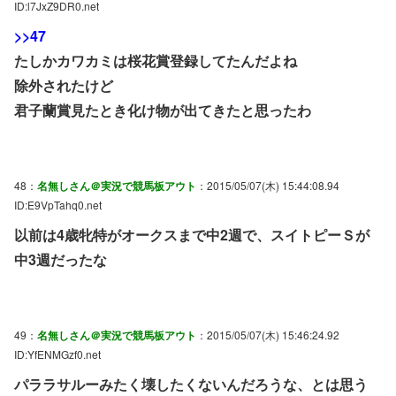
ID:l7JxZ9DR0.net
>>47
たしかカワカミは桜花賞登録してたんだよね
除外されたけど
君子蘭賞見たとき化け物が出てきたと思ったわ
48：
名無しさん＠実況で競馬板アウト
：2015/05/07(木) 15:44:08.94
ID:E9VpTahq0.net
以前は4歳牝特がオークスまで中2週で、スイトピーＳが
中3週だったな
49：
名無しさん＠実況で競馬板アウト
：2015/05/07(木) 15:46:24.92
ID:YfENMGzf0.net
パララサルーみたく壊したくないんだろうな、とは思う