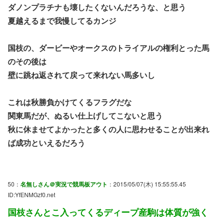
ダノンプラチナも壊したくないんだろうな、と思う
夏越えるまで我慢してるカンジ
国枝の、ダービーやオークスのトライアルの権利とった馬
のその後は
壁に跳ね返されて戻って来れない馬多いし
これは秋勝負かけてくるフラグだな
関東馬だが、ぬるい仕上げしてこないと思う
秋に休ませてよかったと多くの人に思わせることが出来れ
ば成功といえるだろう
50：
名無しさん＠実況で競馬板アウト
：2015/05/07(木) 15:55:55.45
ID:YfENMGzf0.net
国枝さんとこ入ってくるディープ産駒は体質が強く