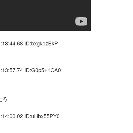
:13:44.68 ID:bxgkezEkP
:13:57.74 ID:G0p5+1OA0
たろ
:14:00.02 ID:uHbx55PY0