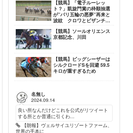
【競馬】「電子ルーレッ
ト？」凱旋門賞の枠順抽選
が”パリ五輪の悪夢”再来と
波紋 クロワとビザンチン
が外枠
【競馬】ソールオリエンス
京都記念、川田
【競馬】ビッグシーザーは
シルクロードSを回避 59.5
キロが重すぎるため
名無し
2024.09.14
良い所なんだけどこれを公式がリツイート
する所とか普通に引くわ...
【朗報】ヴェルサイユリゾートファーム、
世界の手本に