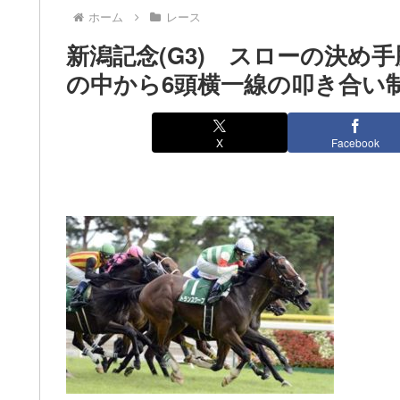
ホーム
レース
新潟記念(G3) スローの決め
の中から6頭横一線の叩き合い
X
Facebook