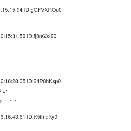
6:15:15.94 ID:gGFVXROu0
:15:31.58 ID:fj0n63x80
6:16:28.35 ID:24P8hKsp0
さい
ら・・・
6:16:43.61 ID:K5lhIdKy0