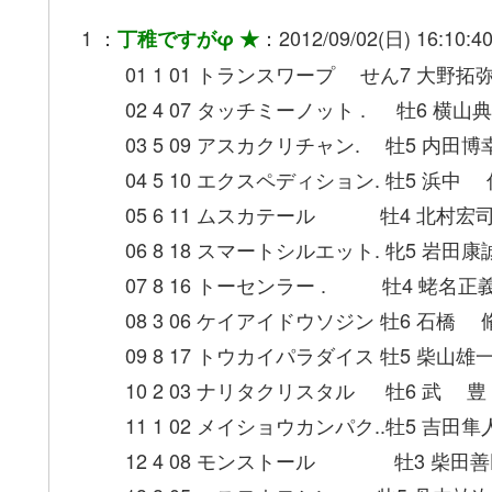
1 ：
：2012/09/02(日) 16:10:40
丁稚ですがφ ★
01 1 01 トランスワープ せん7 大野拓弥 1
02 4 07 タッチミーノット . 牡6 横山典
03 5 09 アスカクリチャン. 牡5 内田博幸
04 5 10 エクスペディション. 牡5 浜中 俊
05 6 11 ムスカテール 牡4 北村宏司 1
06 8 18 スマートシルエット. 牝5 岩田康
07 8 16 トーセンラー . 牡4 蛯名正義 1.5
08 3 06 ケイアイドウソジン 牡6 石橋 脩 
09 8 17 トウカイパラダイス 牡5 柴山雄一 1.5
10 2 03 ナリタクリスタル 牡6 武 豊 1.
11 1 02 メイショウカンパク..牡5 吉田隼
12 4 08 モンストール 牡3 柴田善臣 1.5