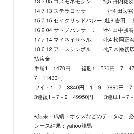
13 3 05 コスモネモシン . 牝5 丹内祐次 1
14 7 13 ステラロッサ 牡4 田辺裕信 1
15 7 15 セイクリッドバレー..牡6 吉田 豊 1.
16 2 04 サトノパンサー . 牡4 田中勝春 1.
17 7 14 マイネイサベル. 牝4 松岡正海 
18 6 12 アースシンボル .牝7 木幡初広 1.5
払戻金
単勝1 1470円 複勝1 520円 7 
7 11490円
ワイド1－7 3840円 1－9 3690円 
3連複1－7－9 49950円 3連単1－7－9
※結果・成績・オッズなどのデータは、
レース結果：yahoo競馬