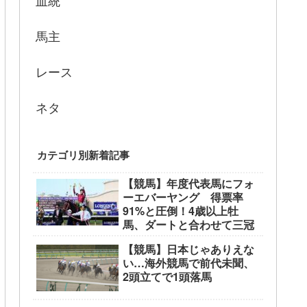
血統
馬主
レース
ネタ
カテゴリ別新着記事
【競馬】年度代表馬にフォ
ーエバーヤング 得票率
91%と圧倒！4歳以上牡
馬、ダートと合わせて三冠
【競馬】日本じゃありえな
い…海外競馬で前代未聞、
2頭立てで1頭落馬