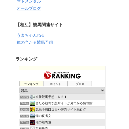
マトメンタル
オールブログ
【相互】競馬関連サイト
うまちゃんねる
俺の当たる競馬予想
ランキング
ランキング
ポイント
ブロ画
複勝競馬予想．ＮＥＴ
2266位
当たる競馬予想サイトが見つかる情報館
2267位
競馬予想口コミや評判サイト馬ログ
2268位
俺の反省文
2269位
俺の競馬道
2270位
至福馬券
2271位