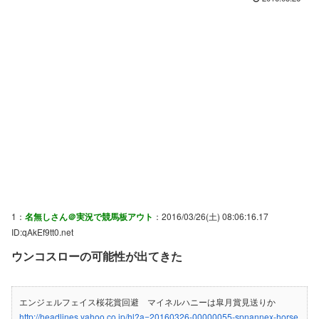
1：
名無しさん＠実況で競馬板アウト
：2016/03/26(土) 08:06:16.17
ID:qAkEf9tt0.net
ウンコスローの可能性が出てきた
エンジェルフェイス桜花賞回避 マイネルハニーは皐月賞見送りか
http://headlines.yahoo.co.jp/hl?a=20160326-00000055-spnannex-horse