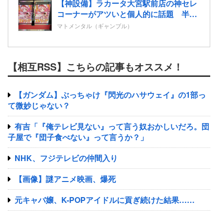
【神設備】ラカータ大宮駅前店の神セレ
コーナーがアツいと個人的に話題 半個
室島+スマホミラーモニターを搭載
マトメンタル（ギャンブル）
【相互RSS】こちらの記事もオススメ！
【ガンダム】ぶっちゃけ『閃光のハサウェイ』の1部っ
て微妙じゃない？
有吉「『俺テレビ見ない』って言う奴おかしいだろ。団
子屋で『団子食べない』って言うか？」
NHK、フジテレビの仲間入り
【画像】謎アニメ映画、爆死
元キャバ嬢、K-POPアイドルに貢ぎ続けた結果……