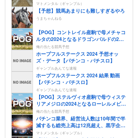
ドオープン決定
マトメンタル（ギャンブル）
【予想】競馬あまりにも難しすぎるやろ
うまちゃんねる
【POG】コントレイル産駒で母メチャコ
ルタの2024となるドラゴンバルドの2歳
情報
俺の当たる競馬予想
ホープフルステークス 2024 予想オッ
ズ・データ【パチンコ・パチスロ】
ギャンブルあんてな速報
ホープフルステークス 2024 結果 動画
【パチンコ・パチスロ】
ギャンブルあんてな速報
【POG】ステルヴィオ産駒で母ウィステ
リアメジロの2024となるローレルメビウ
スの2歳情報
俺の当たる競馬予想
パチンコ業界、経営法人数は10年間で半
減するも総売上高は12兆超え、黒字企業
割合はコロナ前の水準に回復
マトメンタル（ギャンブル）