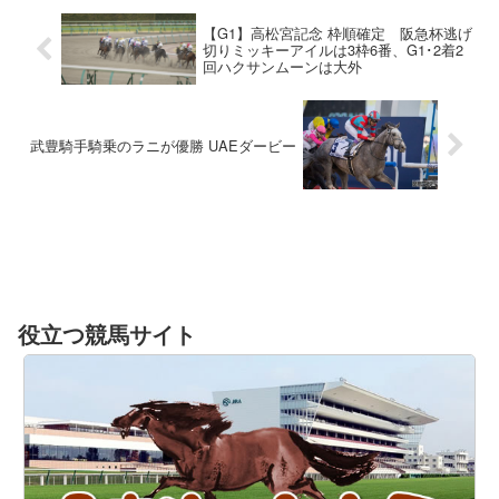
【G1】高松宮記念 枠順確定 阪急杯逃げ
切りミッキーアイルは3枠6番、G1･2着2
回ハクサンムーンは大外
武豊騎手騎乗のラニが優勝 UAEダービー
役立つ競馬サイト