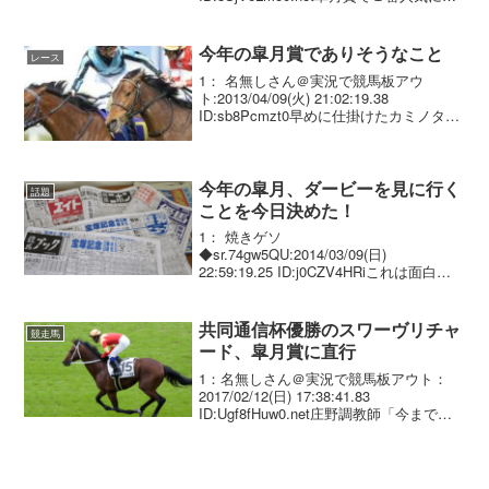
持され、１５着に敗れた昨年の最優秀２
歳牡馬ダノンザキッド（栗・安田隆、牡
３）が一夜明けた１９日、自厩...
今年の皐月賞でありそうなこと
レース
1： 名無しさん＠実況で競馬板アウ
ト:2013/04/09(火) 21:02:19.38
ID:sb8Pcmzt0早めに仕掛けたカミノタサ
ハラの残り100メートルでの悲劇
今年の皐月、ダービーを見に行く
話題
ことを今日決めた！
1： 焼きゲソ
◆sr.74gw5QU:2014/03/09(日)
22:59:19.25 ID:j0CZV4HRiこれは面白く
なりそー！
共同通信杯優勝のスワーヴリチャ
競走馬
ード、皐月賞に直行
1：名無しさん＠実況で競馬板アウト：
2017/02/12(日) 17:38:41.83
ID:Ugf8fHuw0.net庄野調教師「今までで
一番理想的なレースができた。返し馬の
雰囲気が良かったし、落ち着きもあっ
た。ゲートを少し出していったけ...