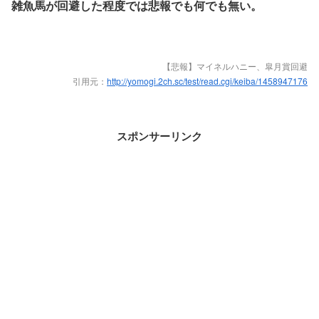
雑魚馬が回避した程度では悲報でも何でも無い。
【悲報】マイネルハニー、皐月賞回避
引用元：
http://yomogi.2ch.sc/test/read.cgi/keiba/1458947176
スポンサーリンク