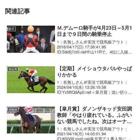
関連記事
Ｍ.デムーロ騎手が4月23日～5月1
騎手
日まで９日間の騎乗停止
1：名無しさん＠実況で競馬板アウト：
2016/04/17(日) 17:36:41.95
ID:S9dIj7ct0.net中山11Rで、4位に入線し
た16番リオンディーズ(M.デムーロ騎手)
は、最後の直線コースで外側に斜行した
ことに関し、20...
【定期】メイショウタバルやっぱ
競走馬
りかかる
1：名無しさん＠実況で競馬板アウト：
2024/04/10(水) 13:26:19.58
ID:YcMtQ9Ap0.net＜皐月賞：追い切り＞
毎日杯を6馬身差で圧勝したメイショウタ
バル（牡3、石橋）は、栗東坂路で単走追
い。手綱を引っ張り切りで...
【皐月賞】ダノンザキッド安田調
調教師
教師「やはり疲れている。ふがい
ない競馬でしたね。次はオーナー
と相談」
1：名無しさん＠実況で競馬板アウト：
2021/04/19(月) 14:03:01.94
ID:8SjV6Lmo0.net皐月賞で１番人気に支