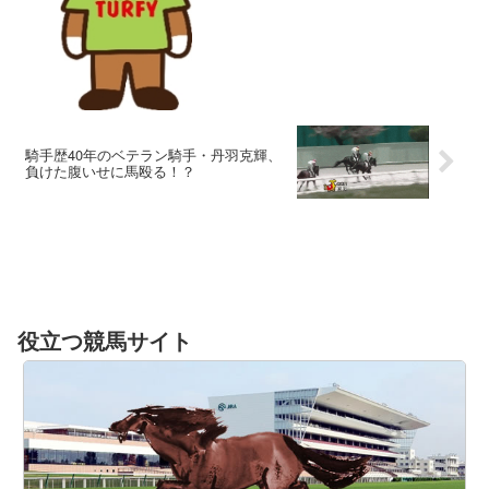
騎手歴40年のベテラン騎手・丹羽克輝、
負けた腹いせに馬殴る！？
役立つ競馬サイト