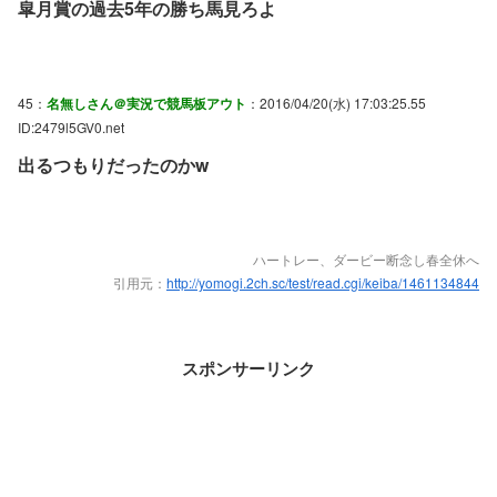
皐月賞の過去5年の勝ち馬見ろよ
45：
名無しさん＠実況で競馬板アウト
：2016/04/20(水) 17:03:25.55
ID:2479l5GV0.net
出るつもりだったのかw
ハートレー、ダービー断念し春全休へ
引用元：
http://yomogi.2ch.sc/test/read.cgi/keiba/1461134844
スポンサーリンク