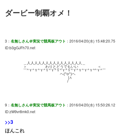
ダービー制覇オメ！
3：
名無しさん＠実況で競馬板アウト
：2016/04/20(水) 15:48:20.75
ID:b3gGJFh70.net
＿人人人人人人人人人人人人人人人＿
＞ わりとどうでもいい ＜
￣^Ｙ^Ｙ^Ｙ^Ｙ^Ｙ^Ｙ^Ｙ^Ｙ^Ｙ^Ｙ^Ｙ^Ｙ^^Ｙ^￣
ヘ(^o^)ヘ
|∧
/
9：
名無しさん＠実況で競馬板アウト
：2016/04/20(水) 15:50:26.12
ID:zW9vr8mk0.net
>>3
ほんこれ