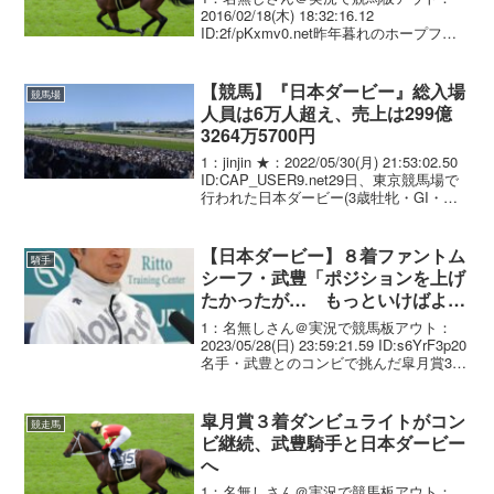
2016/02/18(木) 18:32:16.12
ID:2f/pKxmv0.net昨年暮れのホープフル
Ｓ・ＧＩＩを制したハートレー（牡３
歳、美浦・手塚貴久厩舎）が戸崎圭太騎
手とのコンビでクラシックに臨む...
【競馬】『日本ダービー』総入場
競馬場
人員は6万人超え、売上は299億
3264万5700円
1：jinjin ★：2022/05/30(月) 21:53:02.50
ID:CAP_USER9.net29日、東京競馬場で
行われた日本ダービー(3歳牡牝・GI・芝
2400m)は、後方からレースを進めた武豊
騎手騎乗の3番人気ドウデュース(...
【日本ダービー】８着ファントム
騎手
シーフ・武豊「ポジションを上げ
たかったが… もっといけばよか
った。勇気が足りなった」
1：名無しさん＠実況で競馬板アウト：
2023/05/28(日) 23:59:21.59 ID:s6YrF3p20
名手・武豊とのコンビで挑んだ皐月賞3着
馬ファントムシーフは直線で見せ場なく8
着に敗れた。自身の記録を更新する史上
最多7勝目を狙っ...
皐月賞３着ダンビュライトがコン
競走馬
ビ継続、武豊騎手と日本ダービー
へ
1：名無しさん＠実況で競馬板アウト：