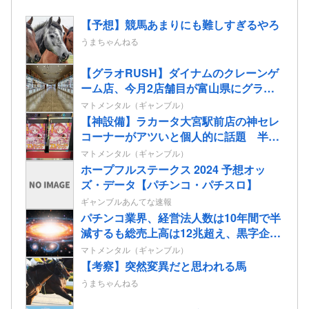
【予想】競馬あまりにも難しすぎるやろ
うまちゃんねる
【グラオRUSH】ダイナムのクレーンゲ
ーム店、今月2店舗目が富山県にグラン
ドオープン決定
マトメンタル（ギャンブル）
【神設備】ラカータ大宮駅前店の神セレ
コーナーがアツいと個人的に話題 半個
室島+スマホミラーモニターを搭載
マトメンタル（ギャンブル）
ホープフルステークス 2024 予想オッ
ズ・データ【パチンコ・パチスロ】
ギャンブルあんてな速報
パチンコ業界、経営法人数は10年間で半
減するも総売上高は12兆超え、黒字企業
割合はコロナ前の水準に回復
マトメンタル（ギャンブル）
【考察】突然変異だと思われる馬
うまちゃんねる