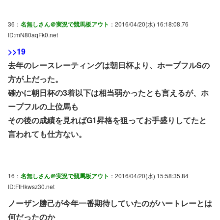
36：
名無しさん＠実況で競馬板アウト
：2016/04/20(水) 16:18:08.76
ID:mN80aqFk0.net
>>19
去年のレースレーティングは朝日杯より、ホープフルSの
方が上だった。
確かに朝日杯の3着以下は相当弱かったとも言えるが、ホ
ープフルの上位馬も
その後の成績を見ればG1昇格を狙ってお手盛りしてたと
言われても仕方ない。
16：
名無しさん＠実況で競馬板アウト
：2016/04/20(水) 15:58:35.84
ID:FtHkwsz30.net
ノーザン勝己が今年一番期待していたのがハートレーとは
何だったのか