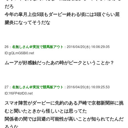
だろ
今年の皐月上位5頭もダービー終わる頃には3頭ぐらい屈
腱炎になってそうだな
26：
名無しさん＠実況で競馬板アウト
：2016/04/20(水) 16:06:29.05
ID:gQLmGSBi0.net
ムーアが好感触だったあの時がピークということか？
27：
名無しさん＠実況で競馬板アウト
：2016/04/20(水) 16:09:25.53
ID:Y6FP4bfD0.net
スマオ陣営がダービーに先約のある戸崎で京都新聞杯に挑
むと聞いたときから怪しいとは思ってた
関係者の間では回避の可能性が高いことが知られてたんだ
ろうな