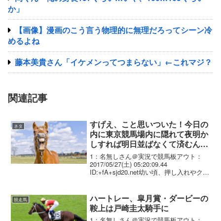
か」
【画像】漫画のこう言う物理的に無理だろってシーン冷
めるよね
藤本美貴さん「イケメンってつまらない」←これマジ？
関連記事
すげえ、こと思いついた！今日の
ネタ
内に東京競馬場内に隠れて夜明か
しすれば明日並ばなくて済むんじ
ゃね？
1：名無しさん＠実況で競馬板アウト：
2017/05/27(土) 05:20:09.44
ID:+fA+sjd20.net幼い頃、押し入れやクロ
ーゼットのなかに隠れて遊んだ。そうい
った記憶は誰しもあるかと思います。2：
名無しさん＠実況で競馬板...
ハートレー、皐月賞・ダービーの
競走馬
鞍上は戸崎圭太騎手に
1：名無しさん＠実況で競馬板アウト：