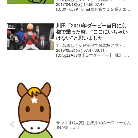
2017/04/18(火) 14:56:07.47
ID:DXHdJsKH0.net皐月賞で１２番人気な
がら３着に好走したダンビュライト（牡
３歳、栗東・音無秀孝厩舎）が、引き続
き武豊騎手（４８）＝栗東・フ...
川田「2010年ダービー当日に京
騎手
都で乗った時、“ここにいちゃい
けない”と思いました」
1：名無しさん＠実況で競馬板アウト：
2019/05/21(火) 07:47:06.11
ID:KgzzAJ8f0【日本ダービー】川田 令
和初の祭典へ気合十分「ダービーのため
に乗ってきた」 －ダービーは初騎乗だっ
た０６年（スーパーホーネット＝...
サンリオC大賞に挑戦中のターフィーくん
を応援しよう！