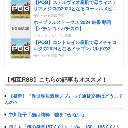
【POG】ステルヴィオ産駒で母ウィステ
リアメジロの2024となるローレルメビウ
スの2歳情報
俺の当たる競馬予想
ホープフルステークス 2024 結果 動画
【パチンコ・パチスロ】
ギャンブルあんてな速報
【POG】コントレイル産駒で母メチャコ
ルタの2024となるドラゴンバルドの2歳
情報
俺の当たる競馬予想
【相互RSS】こちらの記事もオススメ！
【疑問】『異世界居酒屋ノブ』って通貨交換はどうして
んの？
中川翔子「猫は純粋、嘘をつかない」
岡くん「俺の身長157くらい…いや、160…165くらい