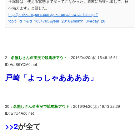
手塚師は「使える状態まで戻ってこなかった。週末に放牧へ出して、秋
へ備えます」と話した。
http://p.nikkansports.com/goku-uma/news/article.zpl?
topic_id=1&id=1634765&year=2016&month=04&day=20
2：
名無しさん＠実況で競馬板アウト
：2016/04/20(水) 15:48:15.61
ID:VraS6YCM0.net
戸崎「よっしゃああああ」
30：
名無しさん＠実況で競馬板アウト
：2016/04/20(水) 16:13:22.29
ID:iwIrU4Ao0.net
>>2
が全て