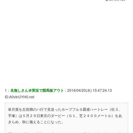
1：
名無しさん＠実況で競馬板アウト
：2016/04/20(水) 15:47:24.13
ID:A0vInUYH0.net
皐月賞を左前脚のハ行で見送ったホープフルＳ覇者ハートレー（牡３、
手塚）は５月２９日東京のダービー（Ｇ１、芝２４００メートル）をあ
きらめ、秋に備えることになった。