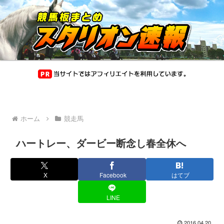
ホーム
競走馬
ハートレー、ダービー断念し春全休へ
X
Facebook
はてブ
LINE
2016.04.20