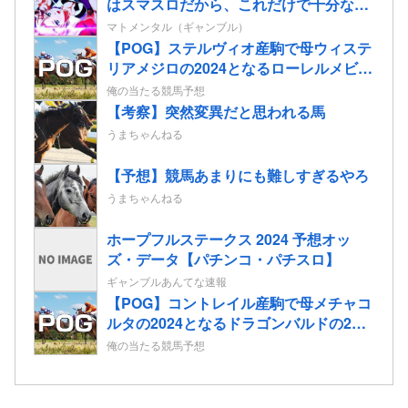
はスマスロだから、これだけで十分なん
だよね」
マトメンタル（ギャンブル）
【POG】ステルヴィオ産駒で母ウィステ
リアメジロの2024となるローレルメビウ
スの2歳情報
俺の当たる競馬予想
【考察】突然変異だと思われる馬
うまちゃんねる
【予想】競馬あまりにも難しすぎるやろ
うまちゃんねる
ホープフルステークス 2024 予想オッ
ズ・データ【パチンコ・パチスロ】
ギャンブルあんてな速報
【POG】コントレイル産駒で母メチャコ
ルタの2024となるドラゴンバルドの2歳
情報
俺の当たる競馬予想