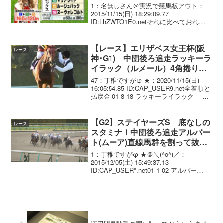
1：名無しさん＠実況で競馬板アウト：
2015/11/15(日) 18:29:09.77
ID:LhZWTO1E0.netそれに比べておれ
は……2：名無しさん＠実況で競馬板アウ
ト：2015/11/15(日) 18:36:58.65 ID:xQ...
【レース】エリザベス女王杯(阪
レース
神･G1) 中団後ろ追走ラッキーラ
イラック（ルメール）4角捲り直
線早め抜け出し連覇達成！
47：丁稚ですがφ ★：2020/11/15(日)
16:05:54.85 ID:CAP_USER9.net全着順と
払戻金 01 8 18 ラッキーライラック
牝5/522(-2)/ 2.10.3 --- C.ﾙ
ﾒｰﾙ ...
【G2】ステイヤーズS 底なしの
レース
スタミナ！中団後ろ追走アルバー
ト(ムーア)直線馬群を割って抜け
出し圧勝！4連勝で重賞初制覇
1：丁稚ですがφ ★＠＼(^o^)／：
2015/12/05(土) 15:49:37.13
ID:CAP_USER*.net01 1 02 アルバー
ト 牡4 R.ムーア
3.45.9 --- 56.0 466(+2...