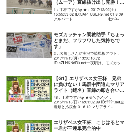
（ムーア）直線抜け出し完勝！ス
テイヤーズS3連覇！
1：丁稚ですがφ ★：2017/12/02(土)
15:55:53.62 ID:CAP_USER9.net 01 8 09
アルバート 牡6/476(
0)/ 3.43.0 --- R.ムーア
57.0 堀 宣...
モズカッチャン調教助手「ちょっ
話題
とまだ、フワフワした気持ちで
す」
2：名無しさん＠実況で競馬板アウト：
2017/11/13(月) 13:36:16.72
ID:aZLHKNdR0.net一夜明け、モズカッチ
ャン陣営「レースが終わったらバクバク
とカイバを食べています」GIを勝った実
感を聞くと、「ちょっとまだ...
【G1】エリザベス女王杯 兄弟
レース
に負けない！馬群中団追走マリア
ライト（蛯名）直線の叩き合いを
制した！大舞台で初重賞制覇！
48：丁稚ですがφ ★＠＼(^o^)／：
2015/11/15(日) 16:01:32.89 ID:???*.net全
着順と払戻金 01 6 12 マリアライ
ト 牝4 蛯名正義 2.14.9
--- 56.0 430(-...
エリザベス女王杯 こじはるとマ
話題
ー君が三連単完全的中