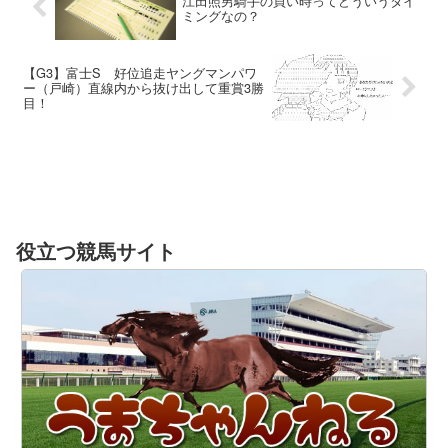
江田照男騎手の買い時ってどういうタイ
ミングなの？
【G3】富士S 好位追走ヤングマンパワ
ー（戸崎）直線内から抜け出して重賞3勝
目！
役立つ競馬サイト