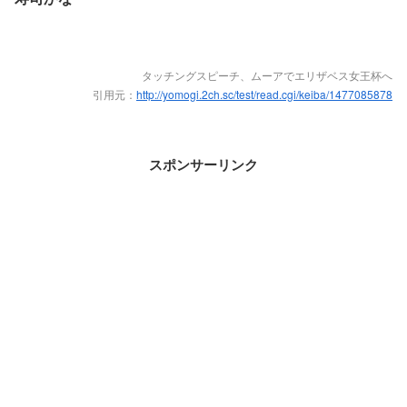
タッチングスピーチ、ムーアでエリザベス女王杯へ
引用元：
http://yomogi.2ch.sc/test/read.cgi/keiba/1477085878
スポンサーリンク