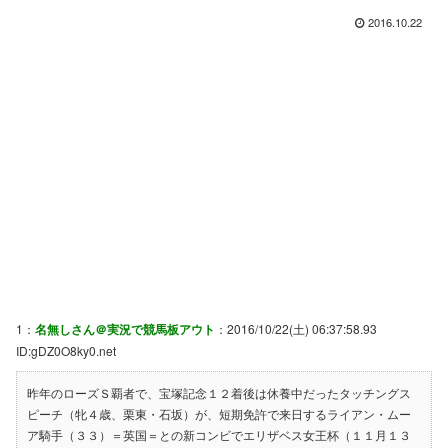
2016.10.22
1：
名無しさん＠実況で競馬板アウト
：2016/10/22(土) 06:37:58.93
ID:gDZ0O8ky0.net
昨年のローズＳ覇者で、宝塚記念１２着後は休養中だったタッチングス
ピーチ（牝４歳、栗東・石坂）が、短期免許で来日するライアン・ムー
ア騎手（３３）＝英国＝との新コンビでエリザベス女王杯（１１月１３