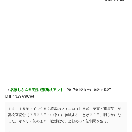
1：
名無しさん＠実況で競馬板アウト
：2017/01/21(土) 10:24:45.27
ID:IHhNZ9Ah0.net
１４、１５年マイルＣＳ２着馬のフィエロ（牡８歳、栗東・藤原英）が
高松宮記念（３月２６日・中京）に参戦することが２０日、明らかにな
った。キャリア初の芝６Ｆ戦挑戦で、念願のＧ１初制覇を狙う。