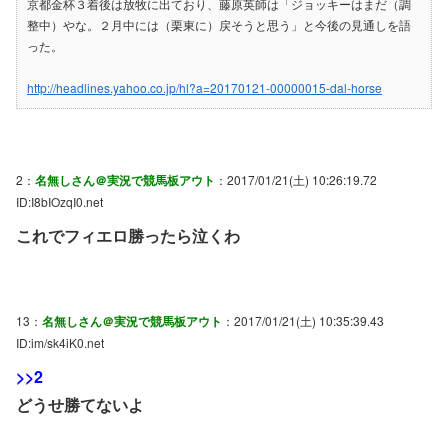
京都金杯３着後は放牧に出ており、藤原英師は「ジョッキーはまだ（調
整中）やな。２月中には（栗東に）戻そうと思う」と今後の見通しを語
った。
http://headlines.yahoo.co.jp/hl?a=20170121-00000015-dal-horse
2：
名無しさん＠実況で競馬板アウト
：2017/01/21(土) 10:26:19.72
ID:I8bIOzqI0.net
これでフィエロ勝ったら泣くわ
13：
名無しさん＠実況で競馬板アウト
：2017/01/21(土) 10:35:39.43
ID:im/sk4iK0.net
>>2
どうせ勝てないよ