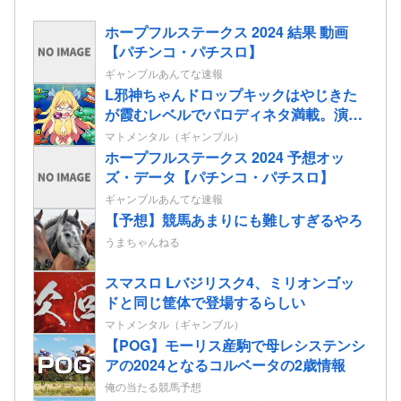
ホープフルステークス 2024 結果 動画
【パチンコ・パチスロ】
ギャンブルあんてな速報
L邪神ちゃんドロップキックはやじきた
が霞むレベルでパロディネタ満載。演出
面白いのに台がキツいよ…
マトメンタル（ギャンブル）
ホープフルステークス 2024 予想オッ
ズ・データ【パチンコ・パチスロ】
ギャンブルあんてな速報
【予想】競馬あまりにも難しすぎるやろ
うまちゃんねる
スマスロ Lバジリスク4、ミリオンゴッ
ドと同じ筐体で登場するらしい
マトメンタル（ギャンブル）
【POG】モーリス産駒で母レシステンシ
アの2024となるコルベータの2歳情報
俺の当たる競馬予想