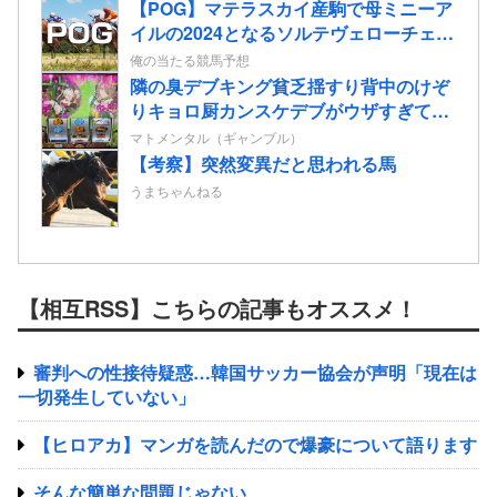
【POG】マテラスカイ産駒で母ミニーア
イルの2024となるソルテヴェローチェの
2歳情報
俺の当たる競馬予想
隣の臭デブキング貧乏揺すり背中のけぞ
りキョロ厨カンスケデブがウザすぎて心
が折れそう…
マトメンタル（ギャンブル）
【考察】突然変異だと思われる馬
うまちゃんねる
【相互RSS】こちらの記事もオススメ！
審判への性接待疑惑…韓国サッカー協会が声明「現在は
一切発生していない」
【ヒロアカ】マンガを読んだので爆豪について語ります
そんな簡単な問題じゃない