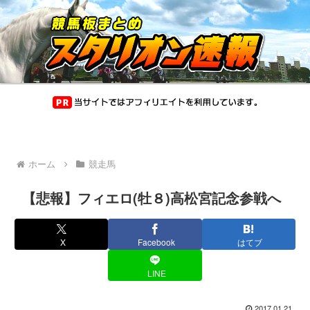
ホーム
競走馬
【悲報】フィエロ(牡８)高松宮記念参戦へ
X
Facebook
はてブ
LINE
2017.01.21