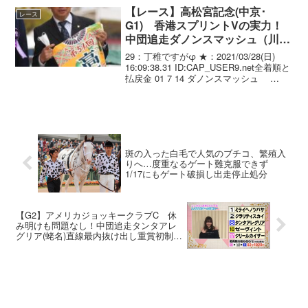
ジェル、母マッ...
【レース】高松宮記念(中京･
レース
G1) 香港スプリントVの実力！
中団追走ダノンスマッシュ（川
田）ゴール前追い比べを制し父子
29：丁稚ですがφ ★：2021/03/28(日)
制覇！
16:09:38.31 ID:CAP_USER9.net全着順と
払戻金 01 7 14 ダノンスマッシュ
牡6/472(. +3)/ 1.09.2 --
- 川田将雅...
斑の入った白毛で人気のブチコ、繁殖入
りへ…度重なるゲート難克服できず
1/17にもゲート破損し出走停止処分
【G2】アメリカジョッキークラブC 休
み明けも問題なし！中団追走タンタアレ
グリア(蛯名)直線最内抜け出し重賞初制
覇！