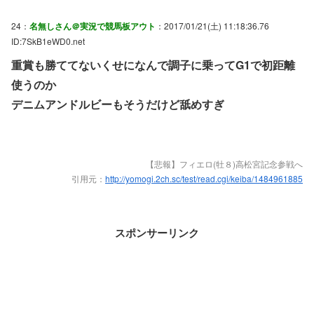
24：
名無しさん＠実況で競馬板アウト
：2017/01/21(土) 11:18:36.76
ID:7SkB1eWD0.net
重賞も勝ててないくせになんで調子に乗ってG1で初距離
使うのか
デニムアンドルビーもそうだけど舐めすぎ
【悲報】フィエロ(牡８)高松宮記念参戦へ
引用元：
http://yomogi.2ch.sc/test/read.cgi/keiba/1484961885
スポンサーリンク