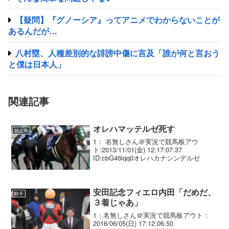
【疑問】『グノーシア』ってアニメでわからないことが
あるんだが…
八村塁、人種差別的な誹謗中傷に言及「誰が何と言おう
と僕は日本人」
関連記事
オレハマッテルゼ死す
競走馬
1： 名無しさん＠実況で競馬板アウ
ト:2013/11/01(金) 12:17:07.37
ID:cbG46iqq0オレハカナシンデルゼ
安田記念フィエロ内田「だめだ、
騎手
３着じゃあ」
1：名無しさん＠実況で競馬板アウト：
2016/06/05(日) 17:12:06.50