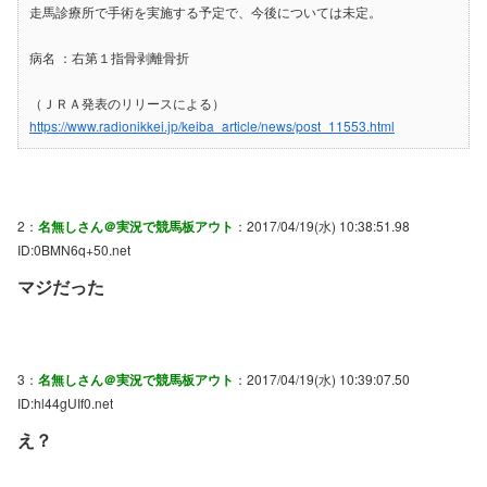
走馬診療所で手術を実施する予定で、今後については未定。
病名 ：右第１指骨剥離骨折
（ＪＲＡ発表のリリースによる）
https://www.radionikkei.jp/keiba_article/news/post_11553.html
2：
名無しさん＠実況で競馬板アウト
：2017/04/19(水) 10:38:51.98
ID:0BMN6q+50.net
マジだった
3：
名無しさん＠実況で競馬板アウト
：2017/04/19(水) 10:39:07.50
ID:hl44gUIf0.net
え？