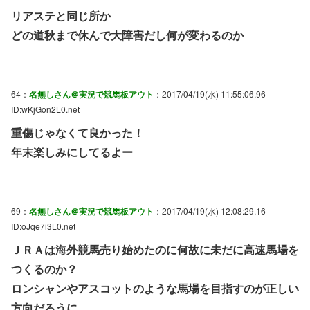
リアステと同じ所か
どの道秋まで休んで大障害だし何が変わるのか
64：
名無しさん＠実況で競馬板アウト
：2017/04/19(水) 11:55:06.96
ID:wKjGon2L0.net
重傷じゃなくて良かった！
年末楽しみにしてるよー
69：
名無しさん＠実況で競馬板アウト
：2017/04/19(水) 12:08:29.16
ID:oJqe7i3L0.net
ＪＲＡは海外競馬売り始めたのに何故に未だに高速馬場を
つくるのか？
ロンシャンやアスコットのような馬場を目指すのが正しい
方向だろうに。