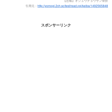
【悲報】オジュウチョウサン骨折
引用元：
http://yomogi.2ch.sc/test/read.cgi/keiba/1492565848
スポンサーリンク