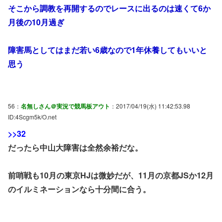
そこから調教を再開するのでレースに出るのは速くて6か
月後の10月過ぎ
障害馬としてはまだ若い6歳なので1年休養してもいいと
思う
56：
名無しさん＠実況で競馬板アウト
：2017/04/19(水) 11:42:53.98
ID:4Scgm5k/O.net
>>32
だったら中山大障害は全然余裕だな。
前哨戦も10月の東京HJは微妙だが、11月の京都JSか12月
のイルミネーションなら十分間に合う。