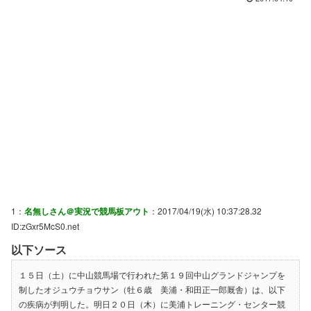
1：
名無しさん＠実況で競馬板アウト
：2017/04/19(水) 10:37:28.32
ID:zGxr5McS0.net
以下ソース
１５日（土）に中山競馬場で行われた第１９回中山グランドジャンプを
制したオジュウチョウサン（牡６歳 美浦・和田正一郎厩舎）は、以下
の疾病が判明した。明日２０日（木）に美浦トレーニング・センター競