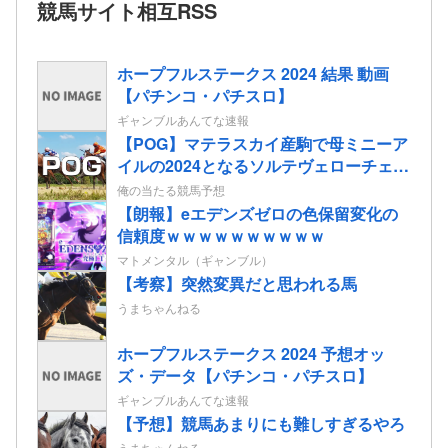
競馬サイト相互RSS
ホープフルステークス 2024 結果 動画
【パチンコ・パチスロ】
ギャンブルあんてな速報
【POG】マテラスカイ産駒で母ミニーア
イルの2024となるソルテヴェローチェの
2歳情報
俺の当たる競馬予想
【朗報】eエデンズゼロの色保留変化の
信頼度ｗｗｗｗｗｗｗｗｗｗ
マトメンタル（ギャンブル）
【考察】突然変異だと思われる馬
うまちゃんねる
ホープフルステークス 2024 予想オッ
ズ・データ【パチンコ・パチスロ】
ギャンブルあんてな速報
【予想】競馬あまりにも難しすぎるやろ
うまちゃんねる