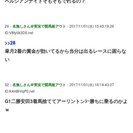
ペルシアンナイトそもそもでれるの？
29：
名無しさん＠実況で競馬板アウト
：2017/11/01(水) 15:43:19.26
ID:V8fySk3D0.net
>>28
皐月2着の賞金が効いてるから当分は出るレースに困らな
い
32：
名無しさん＠実況で競馬板アウト
：2017/11/01(水) 16:14:43.07
ID:K4HBiVqP0.net
G1二勝安田3着馬捨ててアーリントンｼｰ勝ちに乗るのかよ
ｗ