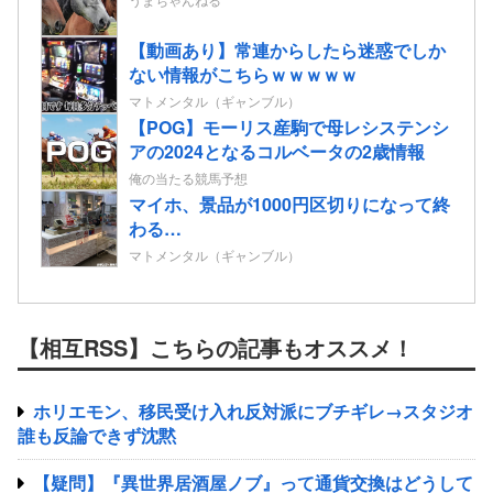
【動画あり】常連からしたら迷惑でしか
ない情報がこちらｗｗｗｗｗ
マトメンタル（ギャンブル）
【POG】モーリス産駒で母レシステンシ
アの2024となるコルベータの2歳情報
俺の当たる競馬予想
マイホ、景品が1000円区切りになって終
わる…
マトメンタル（ギャンブル）
【相互RSS】こちらの記事もオススメ！
ホリエモン、移民受け入れ反対派にブチギレ→スタジオ
誰も反論できず沈黙
【疑問】『異世界居酒屋ノブ』って通貨交換はどうして