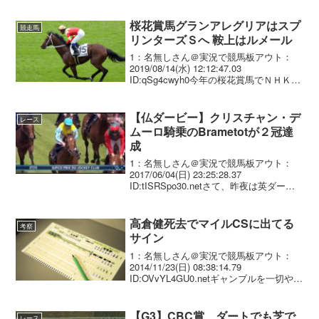
浜中 俊 1.33.1 --- 57....
桜花賞馬グランアレグリアはスプ
競走馬
リンターズＳへ 鞍上はルメール
1：名無しさん＠実況で競馬板アウト：
2019/08/14(水) 12:12:47.03
ID:qSg4cwyh0今年の桜花賞馬でＮＨＫマ
イルＣ５着（４位入線）のグランアレグ
リア（美・藤沢和、牝３）が秋は秋華賞
に向かわず、スプリンターズＳ（９...
【仏ダービー】クリスチャン・デ
レース
ムーロ騎乗のBrametotが２冠達
成
1：名無しさん＠実況で競馬板アウト：
2017/06/04(日) 23:25:28.37
ID:tISRSpo30.netさて、昨夜は英ダービ
ーで驚きの結末が待っていましたが、今
夜はフランスのダービー・ジョッキーク
ラブ賞（実際の発音はフランス...
高倉健死去でマイルCSに出てる
考察
サイン
1：名無しさん＠実況で競馬板アウト：
2014/11/23(日) 08:38:14.79
ID:OVvYL4GU0.netギャンブルを一切やら
ない高倉健。 つまり買ってはいけないレ
ースになる。2：名無しさん＠実況で競馬
板アウト：2014/11...
【G3】CBC賞 ダートでも芝で
レース