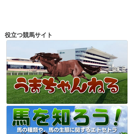
役立つ競馬サイト