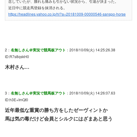
念していたが、腫れも痛みも引かない状況から、引退が決まった。
近日中に競走馬登録を抹消される。
https://headlines.yahoo.co.jp/hl?a=20181009-00000546-sanspo-horse
2：
名無しさん＠実況で競馬板アウト
：2018/10/09(火) 14:25:26.38
ID:R7s8qskH0
木村さん…
3：
名無しさん＠実況で競馬板アウト
：2018/10/09(火) 14:26:07.63
ID:h3E+ImQt0
近年最低な重賞の勝ち方をしたゼーヴィントか
馬は気の毒だけど会員とシルクにはざまあと思う