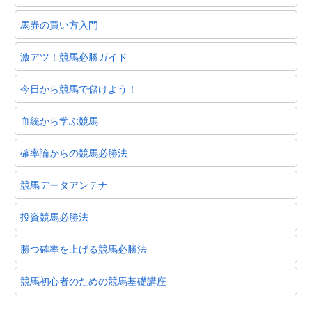
馬券の買い方入門
激アツ！競馬必勝ガイド
今日から競馬で儲けよう！
血統から学ぶ競馬
確率論からの競馬必勝法
競馬データアンテナ
投資競馬必勝法
勝つ確率を上げる競馬必勝法
競馬初心者のための競馬基礎講座