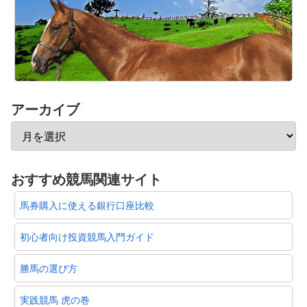
アーカイブ
おすすめ競馬関連サイト
馬券購入に使える銀行口座比較
初心者向け投資競馬入門ガイド
勝馬の選び方
実践競馬 虎の巻