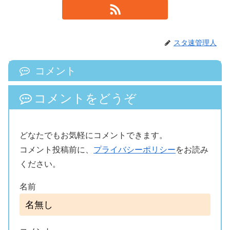
スタ速管理人
コメント
コメントをどうぞ
どなたでもお気軽にコメントできます。
コメント投稿前に、
プライバシーポリシー
をお読み
ください。
名前