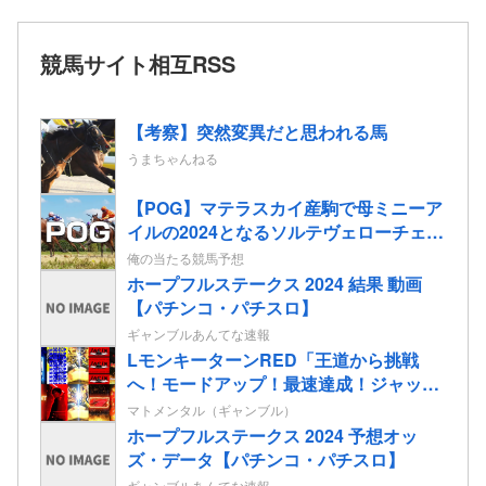
競馬サイト相互RSS
【考察】突然変異だと思われる馬
うまちゃんねる
【POG】マテラスカイ産駒で母ミニーア
イルの2024となるソルテヴェローチェの
2歳情報
俺の当たる競馬予想
ホープフルステークス 2024 結果 動画
【パチンコ・パチスロ】
ギャンブルあんてな速報
LモンキーターンRED「王道から挑戦
へ！モードアップ！最速達成！ジャック
イン！７揃い！」←まったくの別物っぽ
マトメンタル（ギャンブル）
いけど流行るんか！？
ホープフルステークス 2024 予想オッ
ズ・データ【パチンコ・パチスロ】
ギャンブルあんてな速報