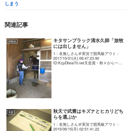
しまう
関連記事
キタサンブラック清水久師「放牧
調教師
には出しません」
1：名無しさん＠実況で競馬板アウト：
2017/10/31(火) 06:47:23.90
ID:KzpDboa70.net天皇賞・秋Ｖから一
夜、ブラック疲れなし！放牧せず在厩で
調整 天皇賞・秋を制したキタサンブラッ
ク（牡５＝清水久）は雨中の激...
秋天で武豊はキズナとヒカリどち
考察
らを選ぶか
1：名無しさん＠実況で競馬板アウト：
2015/06/15(月) 02:51:41.22