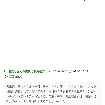
1：
名無しさん＠実況で競馬板アウト
：2018/10/13(土) 07:36:13.27
ID:4OQXyrgb0
天皇賞・秋（１０月２８日、東京、ＧＩ、芝２０００メートル）出走を
目指し調整されていた昨年のＧＩ朝日杯ＦＳ覇者で２歳牡馬チャンピオ
ンのダノンプレミアム（牡３歳、栗東・中内田充正厩舎）は、調整不足
のため同レース出走を断念することがわかった。