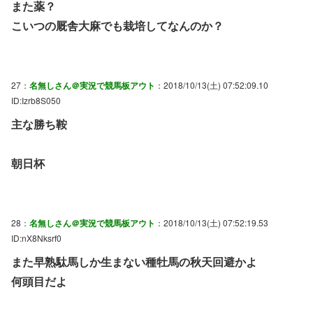
また薬？
こいつの厩舎大麻でも栽培してなんのか？
27：
名無しさん＠実況で競馬板アウト
：2018/10/13(土) 07:52:09.10
ID:Izrb8S050
主な勝ち鞍
朝日杯
28：
名無しさん＠実況で競馬板アウト
：2018/10/13(土) 07:52:19.53
ID:nX8Nksrf0
また早熟駄馬しか生まない種牡馬の秋天回避かよ
何頭目だよ