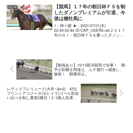
ウト：2012/10/28(日) 15:50:11.08 ID:m...
【競馬】１７年の朝日杯ＦＳを制
競走馬
したダノンプレミアムが引退、今
後は種牡馬に
1：神々廻 ★：2021/07/01(木)
22:45:52.84 ID:CAP_USER9.net２０１７
年のＧＩ・朝日杯ＦＳを勝ったダノンプ
レミアム（栗・中内田、牡６）が１日に
引退、競走馬登録抹消の手続きが行われ
た。今後は種牡馬となる（...
【動画あり】10/13新潟競馬で珍事！ 騎
手が距離を間違え、ムチ連打→減速し、
惨敗！ 騎乗停止。
レディスプレリュード(大井･Jpn2) 好位
プリンシアコメータ(モレイラ)ゴール前追
い比べを制し重賞2勝目！2･3着人気薄三
単143万