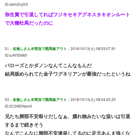
ID:zwmZny0/0
弥生賞で引退してればフジキセキアグネスタキオンルート
で大種牡馬だったのに
51：
名無しさん＠実況で競馬板アウト
：2018/10/13(土) 08:03:07.91
ID:luAYtSN60
バローズとかダノンなんてこんなもんだ
結局舐められてた金子ワグネリアンが最強だったというね
53：
名無しさん＠実況で競馬板アウト
：2018/10/13(土) 08:04:23.25
ID:2C3WDNsm0
兄たち脚部不安祭りだしなぁ、腫れ物みたいな扱いは引退
するまで続きそう
なんでこんなに脚部不安連発してるのに足元あんま強くな