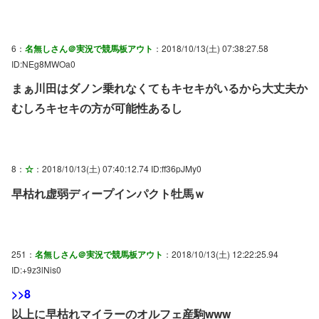
6：
名無しさん＠実況で競馬板アウト
：2018/10/13(土) 07:38:27.58
ID:NEg8MWOa0
まぁ川田はダノン乗れなくてもキセキがいるから大丈夫か
むしろキセキの方が可能性あるし
8：
☆
：2018/10/13(土) 07:40:12.74 ID:ff36pJMy0
早枯れ虚弱ディープインパクト牡馬ｗ
251：
名無しさん＠実況で競馬板アウト
：2018/10/13(土) 12:22:25.94
ID:+9z3lNis0
>>8
以上に早枯れマイラーのオルフェ産駒www