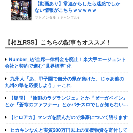
【動画あり】常連からしたら迷惑でしか
ない情報がこちらｗｗｗｗｗ
マトメンタル（ギャンブル）
【相互RSS】こちらの記事もオススメ！
Number_iが全席一律料金を廃止！米大手エージェント
会社と契約で進む“世界標準”化
九州人「あ、甲子園で自分の県が負けた、じゃあ他の
九州の県を応援しよう」←これ
【疑問】『輪廻のラグランジェ』とか『ゼーガペイン』
とか『蒼穹のファフナー』とかパチスロでしか知らない謎
のアニメあるじゃん？
【ヒロアカ】マンガを読んだので爆豪について語ります
ヒカキンなんと実質200万円以上の支援物資を寄付して