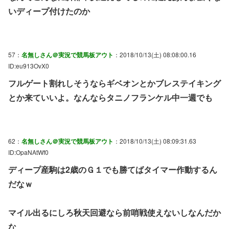
いディープ付けたのか
57：
名無しさん＠実況で競馬板アウト
：2018/10/13(土) 08:08:00.16
ID:eu913OvX0
フルゲート割れしそうならギベオンとかブレステイキング
とか来ていいよ。なんならタニノフランケル中一週でも
62：
名無しさん＠実況で競馬板アウト
：2018/10/13(土) 08:09:31.63
ID:OpaNAtWf0
ディープ産駒は2歳のＧ１でも勝てばタイマー作動するん
だなｗ
マイル出るにしろ秋天回避なら前哨戦使えないしなんだか
な