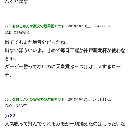
わるとはな
22：
名無しさん＠実況で競馬板アウト
：2018/10/13(土) 07:47:36.76
ID:DhC3JqWh0
出ててもまた馬券外だったね。
出ないほういいよ。せめて毎日王冠か神戸新聞杯か使わな
きゃ。
ダービー勝ってないのに天皇賞ぶっつけはナメすぎロー
テ。
25：
名無しさん＠実況で競馬板アウト
：2018/10/13(土) 07:51:11.02
ID:OpaNAtWf0
>>22
人気吸って飛んでくれるカモが一頭消えたのはもったいな