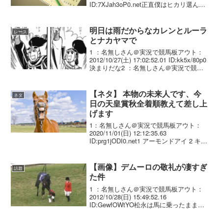
ID:7XJah3oP0.net正直僕はヒカリ選んで
ほしい。2：名無しさん＠実況で競馬板ア
ウト：2015/06/15(月) 02:53:35.88 ID...
明日は雨だからなカレンとルーラ
レース
とナカヤマで
1 ：名無しさん＠実況で競馬板アウト：
2012/10/27(土) 17:02:52.01 ID:kk5x/80p0
決まりだな2 ：名無しさん＠実況で競馬
板アウト：2012/10/27(土) 17:04:20.16
ID:mpkFgJWbOん...
【ネタ】 本物の未来人です、今
ネタ
日の天皇賞秋全着順教えて差し上
げます
1：名無しさん＠実況で競馬板アウト：
2020/11/01(日) 12:12:35.63
ID:prg1jODI0.net1 アーモンドアイ 2 キセ
キ 3 ダノンプレミアム 4 ダイワキャグニ
ー 5 クロノジェネシス 6 ダノンキングリ
ー ...
【画像】デムーロの敬礼が凄すぎ
話題
た件
1 ：名無しさん＠実況で競馬板アウト：
2012/10/28(日) 15:49:52.16
ID:GewfOWtYO松永は馬に乗ったままだ
ったな2 ：名無しさん＠実況で競馬板ア