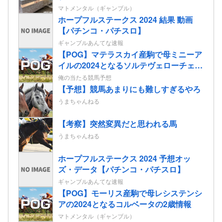
マトメンタル（ギャンブル）
ホープフルステークス 2024 結果 動画
【パチンコ・パチスロ】
ギャンブルあんてな速報
【POG】マテラスカイ産駒で母ミニーア
イルの2024となるソルテヴェローチェの
2歳情報
俺の当たる競馬予想
【予想】競馬あまりにも難しすぎるやろ
うまちゃんねる
【考察】突然変異だと思われる馬
うまちゃんねる
ホープフルステークス 2024 予想オッ
ズ・データ【パチンコ・パチスロ】
ギャンブルあんてな速報
【POG】モーリス産駒で母レシステンシ
アの2024となるコルベータの2歳情報
マトメンタル（ギャンブル）