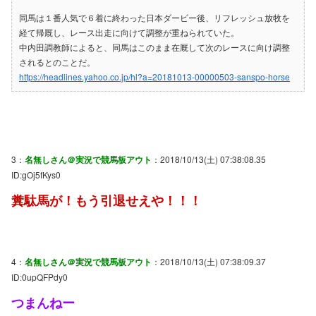
同馬は１番人気で６着に終わった日本ダービー後、リフレッシュ放牧を
経て帰厩し、レース出走に向けて調整が重ねられていた。
中内田調教師によると、同馬はこのまま在厩して次のレースに向け調整
されるとのことだ。
https://headlines.yahoo.co.jp/hl?a=20181013-00000503-sanspo-horse
3：
名無しさん＠実況で競馬板アウト
：2018/10/13(土) 07:38:08.35
ID:gOj5fKys0
糞駄馬が！もう引退せえや！！！
4：
名無しさん＠実況で競馬板アウト
：2018/10/13(土) 07:38:09.37
ID:0upQFPdy0
つまんねー