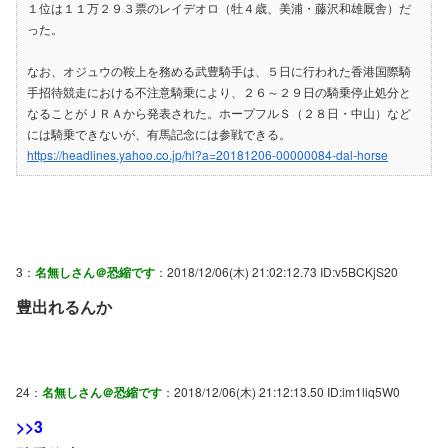
１位は１１万２９３票のレイデオロ（牡４歳、美浦・藤沢和雄厩舎）だ
った。
なお、オジュウの鞍上を務める武豊騎手は、５日に行われた香港国際騎
手招待競走における不注意騎乗により、２６～２９日の騎乗停止処分と
なることがＪＲＡから発表された。ホープフルＳ（２８日・中山）など
には騎乗できないが、有馬記念には参戦できる。
https://headlines.yahoo.co.jp/hl?a=20181206-00000084-dal-horse
3：
名無しさん＠恐縮です
：2018/12/06(木) 21:02:12.73 ID:v5BCKjS20
豊出れるんか
24：
名無しさん＠恐縮です
：2018/12/06(木) 21:12:13.50 ID:im1liq5W0
>>3