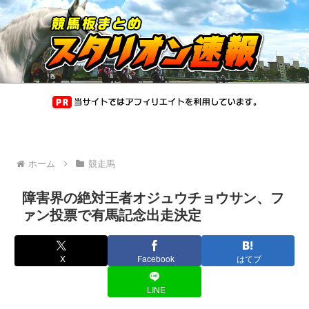
ホーム
競走馬
障害界の絶対王者オジュウチョウサン、フ
ァン投票で有馬記念出走決定
X
Facebook
はてブ
LINE