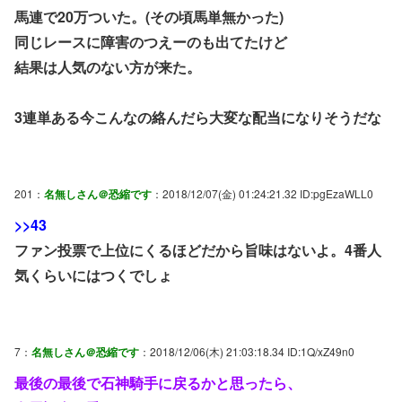
馬連で20万ついた。(その頃馬単無かった)
同じレースに障害のつえーのも出てたけど
結果は人気のない方が来た。
3連単ある今こんなの絡んだら大変な配当になりそうだな
201：
名無しさん＠恐縮です
：2018/12/07(金) 01:24:21.32 ID:pgEzaWLL0
>>43
ファン投票で上位にくるほどだから旨味はないよ。4番人
気くらいにはつくでしょ
7：
名無しさん＠恐縮です
：2018/12/06(木) 21:03:18.34 ID:1Q/xZ49n0
最後の最後で石神騎手に戻るかと思ったら、