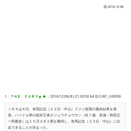
2018.12.08
1：
ＴＨＥ ＦＵＲＹφ ★
：2018/12/06(木) 21:00:50.64 ID:CAP_USER9
ＪＲＡは６日、有馬記念（２３日・中山）ファン投票の最終結果を発
表。ハードル界の絶対王者オジュウチョウサン（牡７歳、美浦・和田正
一郎厩舎）は１０万３８２票を獲得し、有馬記念（２３日・中山）に出
走できることが決まった。