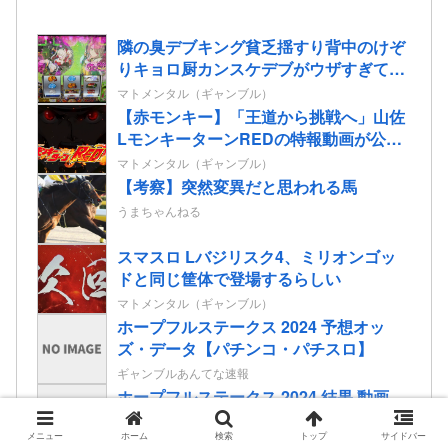
隣の臭デブキング貧乏揺すり背中のけぞ
りキョロ厨カンスケデブがウザすぎて心
が折れそう…
マトメンタル（ギャンブル）
【赤モンキー】「王道から挑戦へ」山佐
LモンキーターンREDの特報動画が公
開！
マトメンタル（ギャンブル）
【考察】突然変異だと思われる馬
うまちゃんねる
スマスロ Lバジリスク4、ミリオンゴッ
ドと同じ筐体で登場するらしい
マトメンタル（ギャンブル）
ホープフルステークス 2024 予想オッ
ズ・データ【パチンコ・パチスロ】
ギャンブルあんてな速報
ホープフルステークス 2024 結果 動画
【パチンコ・パチスロ】
メニュー
ホーム
検索
トップ
サイドバー
ギャンブルあんてな速報