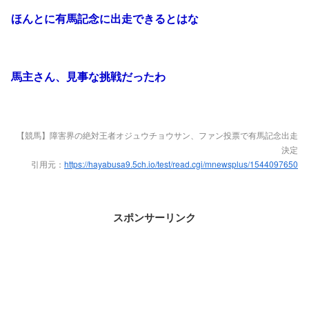
ほんとに有馬記念に出走できるとはな
馬主さん、見事な挑戦だったわ
【競馬】障害界の絶対王者オジュウチョウサン、ファン投票で有馬記念出走
決定
引用元：
https://hayabusa9.5ch.io/test/read.cgi/mnewsplus/1544097650
スポンサーリンク