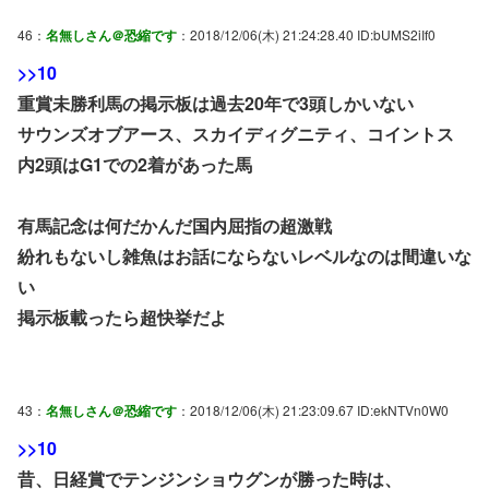
46：
名無しさん＠恐縮です
：2018/12/06(木) 21:24:28.40 ID:bUMS2iIf0
>>10
重賞未勝利馬の掲示板は過去20年で3頭しかいない
サウンズオブアース、スカイディグニティ、コイントス
内2頭はG1での2着があった馬
有馬記念は何だかんだ国内屈指の超激戦
紛れもないし雑魚はお話にならないレベルなのは間違いな
い
掲示板載ったら超快挙だよ
43：
名無しさん＠恐縮です
：2018/12/06(木) 21:23:09.67 ID:ekNTVn0W0
>>10
昔、日経賞でテンジンショウグンが勝った時は、