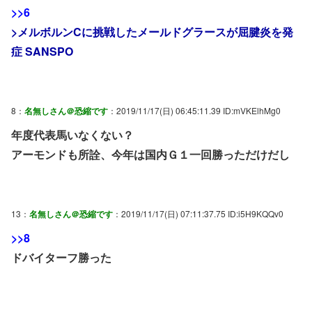
>>6
>メルボルンCに挑戦したメールドグラースが屈腱炎を発
症 SANSPO
8：
名無しさん＠恐縮です
：2019/11/17(日) 06:45:11.39 ID:mVKElhMg0
年度代表馬いなくない？
アーモンドも所詮、今年は国内Ｇ１一回勝っただけだし
13：
名無しさん＠恐縮です
：2019/11/17(日) 07:11:37.75 ID:i5H9KQQv0
>>8
ドバイターフ勝った