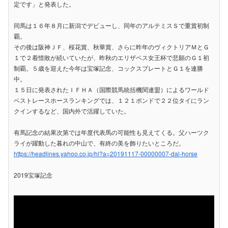
定です」と発表した。
同馬は１６年８月に新潟でデビューし、同年のアルテミスＳで重賞初制
覇。
その後は阪神ＪＦ、桜花賞、秋華賞、さらに昨年のヴィクトリアＭとＧ
１で２着惜敗が続いていたが、昨秋のエリザベス女王杯で悲願のＧ１初
制覇。５歳を迎えた今年は宝塚記念、コックスプレートとＧ１を連勝
中。
１５日に発表されたＩＦＨＡ（国際競馬統括機関連盟）によるワールド
ベストレースホースランキングでは、１２１ポンドで２２位タイにラン
クインするなど、国内外で活躍していた。
有馬記念の結果次第では年度代表馬の可能性も見えてくる。父ハーツク
ライが躍動した暮れの中山で、有終の美を飾りたいところだ。
https://headlines.yahoo.co.jp/hl?a=20191117-00000007-dal-horse
2019宝塚記念