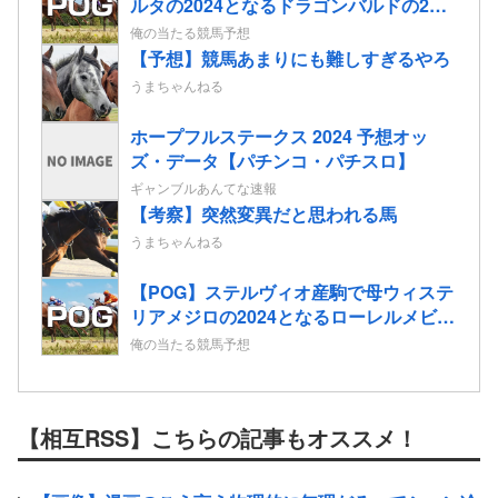
ルタの2024となるドラゴンバルドの2歳
情報
俺の当たる競馬予想
【予想】競馬あまりにも難しすぎるやろ
うまちゃんねる
ホープフルステークス 2024 予想オッ
ズ・データ【パチンコ・パチスロ】
ギャンブルあんてな速報
【考察】突然変異だと思われる馬
うまちゃんねる
【POG】ステルヴィオ産駒で母ウィステ
リアメジロの2024となるローレルメビウ
スの2歳情報
俺の当たる競馬予想
【相互RSS】こちらの記事もオススメ！