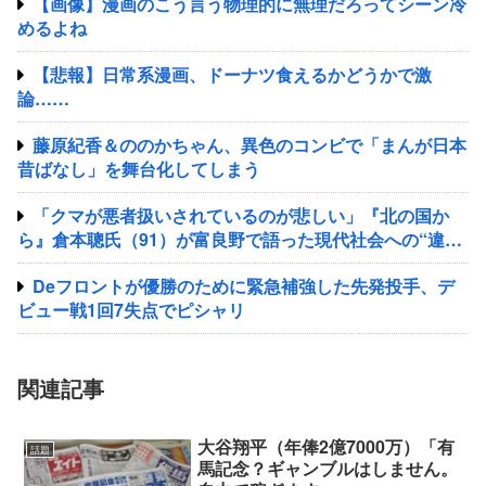
【画像】漫画のこう言う物理的に無理だろってシーン冷
めるよね
【悲報】日常系漫画、ドーナツ食えるかどうかで激
論……
藤原紀香＆ののかちゃん、異色のコンビで「まんが日本
昔ばなし」を舞台化してしまう
「クマが悪者扱いされているのが悲しい」『北の国か
ら』倉本聰氏（91）が富良野で語った現代社会への“違和
感”「バブル期以降、ドラマはつまらなくなった」
Deフロントが優勝のために緊急補強した先発投手、デ
ビュー戦1回7失点でピシャリ
関連記事
大谷翔平（年俸2億7000万）「有
話題
馬記念？ギャンブルはしません。