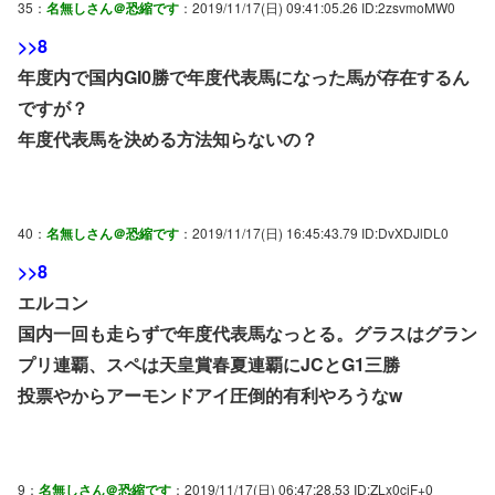
35：
名無しさん＠恐縮です
：2019/11/17(日) 09:41:05.26 ID:2zsvmoMW0
>>8
年度内で国内GI0勝で年度代表馬になった馬が存在するん
ですが？
年度代表馬を決める方法知らないの？
40：
名無しさん＠恐縮です
：2019/11/17(日) 16:45:43.79 ID:DvXDJlDL0
>>8
エルコン
国内一回も走らずで年度代表馬なっとる。グラスはグラン
プリ連覇、スペは天皇賞春夏連覇にJCとG1三勝
投票やからアーモンドアイ圧倒的有利やろうなw
9：
名無しさん＠恐縮です
：2019/11/17(日) 06:47:28.53 ID:ZLx0cjF+0