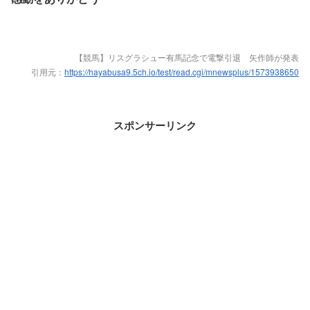
【競馬】リスグラシュー有馬記念で電撃引退 矢作師が発表
引用元：
https://hayabusa9.5ch.io/test/read.cgi/mnewsplus/1573938650
スポンサーリンク