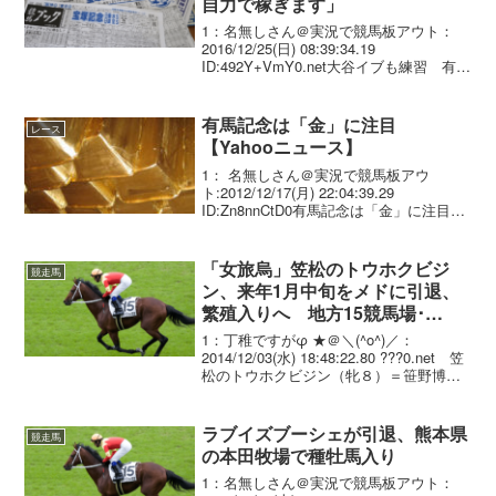
自力で稼ぎます」
1：名無しさん＠実況で競馬板アウト：
2016/12/25(日) 08:39:34.19
ID:492Y+VmY0.net大谷イブも練習 有馬
買いません「自力で稼ぎます」 日本ハム
の大谷が千葉・鎌ケ谷で自主トレを行
い、マシン打撃の最中に動画撮...
有馬記念は「金」に注目
レース
【Yahooニュース】
1： 名無しさん＠実況で競馬板アウ
ト:2012/12/17(月) 22:04:39.29
ID:Zn8nnCtD0有馬記念は「金」に注目今
週は１年の総決算、有馬記念が行われ
る。 ジャパンカップ１、２着の４冠牝馬
ジェンティルドンナ（ファン投票...
「女旅烏」笠松のトウホクビジ
競走馬
ン、来年1月中旬をメドに引退、
繁殖入りへ 地方15競馬場･
JRA4競馬場で出走し地方重賞5勝
1：丁稚ですがφ ★＠＼(^o^)／：
2014/12/03(水) 18:48:22.80 ???0.net 笠
松のトウホクビジン（牝８）＝笹野博＝
が、１月中旬をメドに引退、繁殖入りす
ることになった。管理する笹野博司調教
師が３日、明らかにした...
ラブイズブーシェが引退、熊本県
競走馬
の本田牧場で種牡馬入り
1：名無しさん＠実況で競馬板アウト：