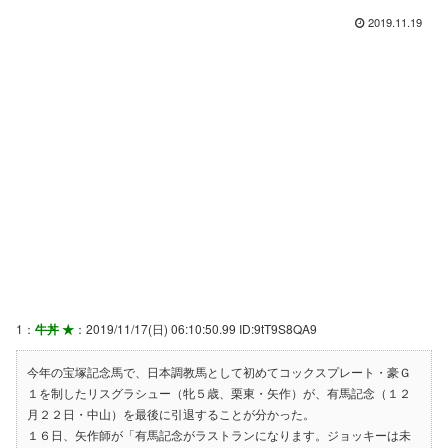
2019.11.19
1：
牛丼 ★
：2019/11/17(日) 06:10:50.99 ID:9tT9S8QA9
今年の宝塚記念馬で、日本調教馬として初めてコックスプレート・豪Ｇ
１を制したリスグラシュー（牝５歳、栗東・矢作）が、有馬記念（１２
月２２日・中山）を最後に引退することが分かった。
１６日、矢作師が「有馬記念がラストランになります。ジョッキーは未