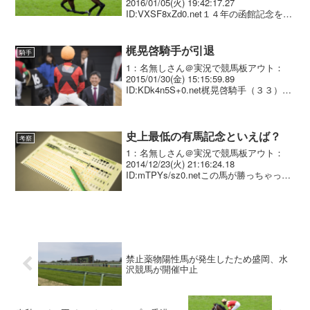
2016/01/05(火) 19:42:17.27
ID:VXSF8xZd0.net１４年の函館記念を制
したラブイズブーシェ（牡７歳、栗東・
村山明厩舎）は、５日付で競走馬登録を
抹消した。通算３２戦６勝。オ...
梶晃啓騎手が引退
騎手
1：名無しさん＠実況で競馬板アウト：
2015/01/30(金) 15:15:59.89
ID:KDk4n5S+0.net梶晃啓騎手（３３）＝
美浦・田村厩舎＝が今年のＪＲＡ騎手免
許を更新せず、現役を引退することが２
９日、分かった。 騎手免許は...
史上最低の有馬記念といえば？
考察
1：名無しさん＠実況で競馬板アウト：
2014/12/23(火) 21:16:24.18
ID:mTPYs/sz0.netこの馬が勝っちゃって
１年の締めどころか なんか変な空気にな
っちゃった馬といえば？2：名無しさん＠
実況で競馬板アウト：20...
禁止薬物陽性馬が発生したため盛岡、水
沢競馬が開催中止