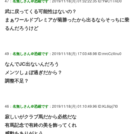
47：
名無しさん＠恐縮です
：2019/11/18(月) 01:32:22.35 ID:YwC1T/vD0
武に戻ってくる可能性はないの？
まぁワールドプレミアが菊勝ったから出るならそっちに乗
るんだろうけど
49：
名無しさん＠恐縮です
：2019/11/18(月) 17:03:48.98 ID:mrcCzXnu0
なんでJC出ないんだろう
メンツしょぼ過ぎだから？
調整不足？
46：
名無しさん＠恐縮です
：2019/11/18(月) 01:10:49.96 ID:KL6ipj7I0
寂しいがクラブ馬だから必然だな
有馬記念で有終の美を飾ってくれ
感動をありがとう