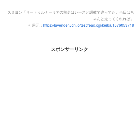
スミヨン「サートゥルナーリアの前走はレースと調教で違ってた。当日はち
ゃんと走ってくれれば」
引用元：
https://lavender.5ch.io/test/read.cgi/keiba/1576053718
スポンサーリンク