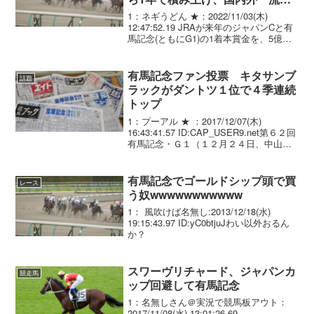
の積極的な参戦促す
1：ネギうどん ★：2022/11/03(木)
12:47:52.19 JRAが来年のジャパンCと有
馬記念(ともにG1)の1着本賞金を、5億円
に増額することが31日、分かった。今年
も両G1は1着本賞金が3億円から4億円に
引き上げられたばかり...
有馬記念ファン投票 キタサンブ
話題
ラックがダントツ１位で４季連続
トップ
1：プーアル ★ ：2017/12/07(木)
16:43:41.57 ID:CAP_USER9.net第６２回
有馬記念・Ｇ１（１２月２４日、中山競
馬場、芝２５００メートル）のファン投
票最終結果が７日、ＪＲＡから発表され
た。有効投票総数は１...
有馬記念でゴールドシップ頭で買
レース
う奴wwwwwwwwwww
1： 風吹けば名無し:2013/12/18(水)
19:15:43.97 ID:yC0btjuJわい以外おるん
か？
スワーヴリチャード、ジャパンカ
競走馬
ップ回避して有馬記念
1：名無しさん＠実況で競馬板アウト：
2017/11/08(水) 13:01:26.69