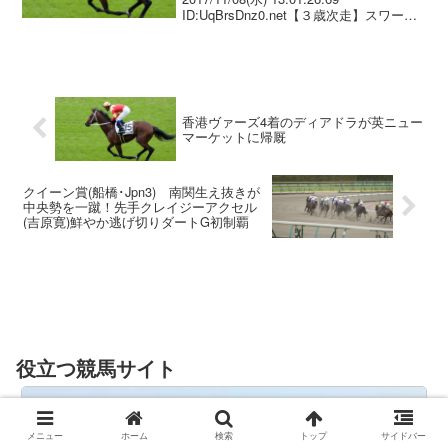
ID:UqBrsDnz0.net【３歳次走】スワーヴ
リチャード、次走は有馬記念 ダービー２
着後、古馬と初対戦で先週のアルゼンチ
ン共和国杯を快勝したスワー...
香港ヴァーズ4着のディアドラが英ニュー
マーケットに帰厩
クイーン賞(船橋･Jpn3) 南関生え抜きが
中央勢を一蹴！先手クレイジーアクセル
(吉原寛)鮮やか逃げ切りダートG初制覇
役立つ競馬サイト
メニュー
ホーム
検索
トップ
サイドバー