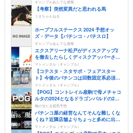
ギャンブルあんてな速報
【考察】突然変異だと思われる馬
うまちゃんねる
ホープフルステークス 2024 予想オッ
ズ・データ【パチンコ・パチスロ】
ギャンブルあんてな速報
エクスアリーナ松戸がディスクアップ2
を撤去したらしくディスクアッパーさん
達から落胆の声
マトメンタル（ギャンブル）
【コテスタ・スタサポ・フェアスター
ト】今後のパチンコは回数固定系必須で
いいよな。そして釘は完全に廃止するべ
マトメンタル（ギャンブル）
き
【POG】コントレイル産駒で母メチャコ
ルタの2024となるドラゴンバルドの2歳
情報
俺の当たる競馬予想
パチンコ屋の経営なんてそんな難しくな
くね？近隣店舗よりちょっと多めに出し
ておけば勝手に客が寄ってくるのに強欲
マトメンタル（ギャンブル）
すぎて極限まで搾り取るから客が飛ぶん