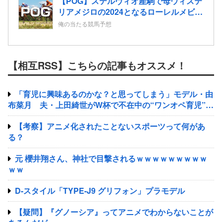
【POG】ステルヴィオ産駒で母ウィステ
だよ
リアメジロの2024となるローレルメビウ
スの2歳情報
俺の当たる競馬予想
【相互RSS】こちらの記事もオススメ！
「育児に興味あるのかな？と思ってしまう」モデル・由
布菜月 夫・上田綺世がW杯で不在中の“ワンオペ育児”へ
の苦言が物議
【考察】アニメ化されたことないスポーツって何があ
る？
元 櫻井翔さん、神社で目撃されるｗｗｗｗｗｗｗｗｗ
ｗｗ
D-スタイル「TYPE-J9 グリフォン」プラモデル
【疑問】『グノーシア』ってアニメでわからないことが