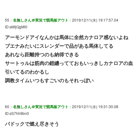
55：
名無しさん＠実況で競馬板アウト
：2019/12/11(水) 19:17:57.04
ID:sMIjQgMl0
アーモンドアイなんかは馬体に全然カナロア感ないよね
ブエナみたいにスレンダーで品がある馬体してる
あれなら距離持つのも納得できる
サートゥルは筋肉の鎧纏ってておもいっきしカナロアの血
引いてるのわかるし
調教タイムいつもすごいのもそれっぽい
60：
名無しさん＠実況で競馬板アウト
：2019/12/11(水) 19:31:30.08
ID:sS7hh9bn0
パドックで燃え尽きそう