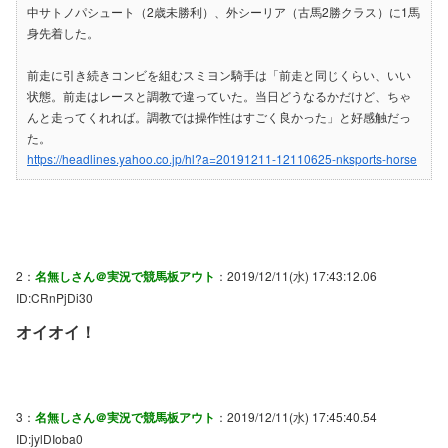
中サトノパシュート（2歳未勝利）、外シーリア（古馬2勝クラス）に1馬
身先着した。
前走に引き続きコンビを組むスミヨン騎手は「前走と同じくらい、いい
状態。前走はレースと調教で違っていた。当日どうなるかだけど、ちゃ
んと走ってくれれば。調教では操作性はすごく良かった」と好感触だっ
た。
https://headlines.yahoo.co.jp/hl?a=20191211-12110625-nksports-horse
2：
名無しさん＠実況で競馬板アウト
：2019/12/11(水) 17:43:12.06
ID:CRnPjDi30
オイオイ！
3：
名無しさん＠実況で競馬板アウト
：2019/12/11(水) 17:45:40.54
ID:jylDIoba0