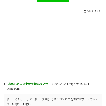
2019.12.12
1：
名無しさん＠実況で競馬板アウト
：2019/12/11(水) 17:41:58.54
ID:oUnG//4X0
サートゥルナーリア（牡3、角居）はスミヨン騎手を背にCウッドで6ハ
ロン86秒1－11秒3。