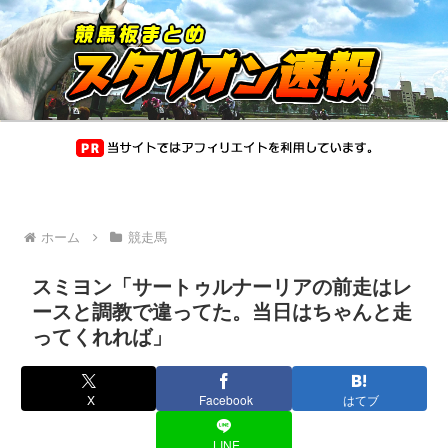
ホーム
競走馬
スミヨン「サートゥルナーリアの前走はレ
ースと調教で違ってた。当日はちゃんと走
ってくれれば」
X
Facebook
はてブ
LINE