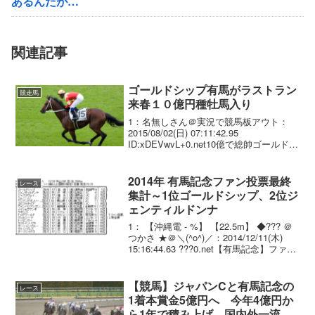
あるんだが…
関連記事
ゴールドシップ有馬がラストラン
競走馬
来春１０億円種牡馬入り
1：名無しさん＠実況で競馬板アウト：
2015/08/02(日) 07:11:42.95
ID:xDEVwvL+0.net10億で総帥ゴールド来
春１０億円種牡馬入り 有馬でラストラ
ン現役最強馬ゴールドシップは、強烈な
個性と芦毛の馬体で人気もＮ...
2014年 有馬記念ファン投票最終
レース
集計～1位ゴールドシップ、2位ジ
ェンティルドンナ
1： 【沖縄電 - %】 【22.5m】 ◆??? ＠
つかさ ★＠＼(^o^)／：2014/12/11(木)
15:16:44.63 ???0.net【有馬記念】ファン
投票最終集計～1位ゴールドシップ、2位
ジェンティルドンナ 28日(日)中...
【競馬】ジャパンCと有馬記念の
レース
1着本賞金5億円へ 今年4億円か
ら1年で積み上げ、国内外一流馬