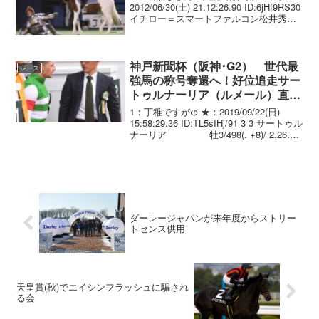
2012/06/30(土) 21:12:26.90 ID:6jHf9RS30
イチロー＝スマートファルコン松井秀喜
＝ヴィクトワールピサ2 ：名無しさん＠
実況で競馬板アウト：2012/06/30(土)
21...
神戸新聞杯（阪神･G2） 世代最
レース
強馬の称号奪還へ！好位追走サー
トゥルナーリア（ルメール）直線
持ったまま抜け出し圧勝！
1：丁稚ですがφ ★：2019/09/22(日)
15:58:29.36 ID:TL5sIHj/91 3 3 サートゥル
ナーリア 牡3/498(. +8)/ 2.26.8
--- . C.ﾙﾒｰﾙ 56.0 角居 勝...
ダーレージャパンが来年度からストリー
トセンス供用
天皇賞(秋)でエイシンフラッシュに騙され
る会