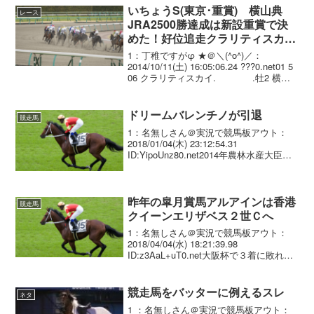
いちょうS(東京･重賞) 横山典
レース
JRA2500勝達成は新設重賞で決
めた！好位追走クラリティスカ
イ、直線で抜け出しコースRで快
1：丁稚ですがφ ★＠＼(^o^)／：
勝！
2014/10/11(土) 16:05:06.24 ???0.net01 5
06 クラリティスカイ. .牡2 横山
典弘 1.33.5 --- 55.0 472(-8) 友道
康夫 02 ...
ドリームバレンチノが引退
競走馬
1：名無しさん＠実況で競馬板アウト：
2018/01/04(木) 23:12:54.31
ID:YipoUnz80.net2014年農林水産大臣賞
典 第14回 JBCスプリント（盛岡・
JpnⅠ）などに優勝したドリームバレンチ
ノ号（牡11歳 栗...
昨年の皐月賞馬アルアインは香港
競走馬
クイーンエリザベス２世Ｃへ
1：名無しさん＠実況で競馬板アウト：
2018/04/04(水) 18:21:39.98
ID:z3AaL+uT0.net大阪杯で３着に敗れた
昨年の皐月賞馬アルアイン（牡４歳、栗
東・池江泰寿厩舎）は、選出されていた
香港Ｇ１のクイーン・エリザベ...
競走馬をバッターに例えるスレ
ネタ
1 ：名無しさん＠実況で競馬板アウト：