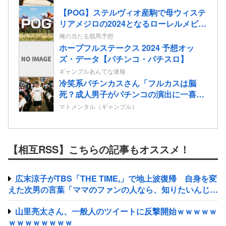
【POG】ステルヴィオ産駒で母ウィステ
リアメジロの2024となるローレルメビウ
スの2歳情報
俺の当たる競馬予想
ホープフルステークス 2024 予想オッ
ズ・データ【パチンコ・パチスロ】
ギャンブルあんてな速報
冷笑系パチンカスさん「フルカスは脳
死？成人男子がパチンコの演出に一喜一
憂してる方が脳死なんよ」
マトメンタル（ギャンブル）
【相互RSS】こちらの記事もオススメ！
広末涼子がTBS「THE TIME,」で地上波復帰 自身を変
えた次男の言葉「ママのファンの人なら、知りたいんじゃ
ないか」
山里亮太さん、一般人のツイートに反撃開始ｗｗｗｗｗ
ｗｗｗｗｗｗｗｗ