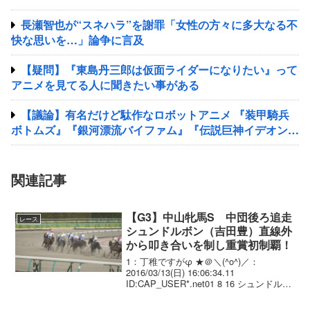
長瀬智也が“スネハラ”を謝罪「女性の方々に多大なる不
快な思いを…」論争に言及
【疑問】『東島丹三郎は仮面ライダーになりたい』って
アニメを見てる人に聞きたい事がある
【議論】有名だけど駄作なロボットアニメ 『装甲騎兵
ボトムズ』『銀河漂流バイファム』『伝説巨神イデオン』
『超獣機神ダンクーガ』『銀河疾風サスライガー』
関連記事
【G3】中山牝馬S 中団後ろ追走
レース
シュンドルボン（吉田豊）直線外
から叩き合いを制し重賞初制覇！
1：丁稚ですがφ ★＠＼(^o^)／：
2016/03/13(日) 16:06:34.11
ID:CAP_USER*.net01 8 16 シュンドルボ
ン 牝5 吉田 豊 1.50.3
--- 54.0 502( 0) ...