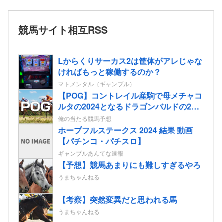
競馬サイト相互RSS
Lからくりサーカス2は筐体がアレじゃな
ければもっと稼働するのか？
マトメンタル（ギャンブル）
【POG】コントレイル産駒で母メチャコ
ルタの2024となるドラゴンバルドの2歳
情報
俺の当たる競馬予想
ホープフルステークス 2024 結果 動画
【パチンコ・パチスロ】
ギャンブルあんてな速報
【予想】競馬あまりにも難しすぎるやろ
うまちゃんねる
【考察】突然変異だと思われる馬
うまちゃんねる