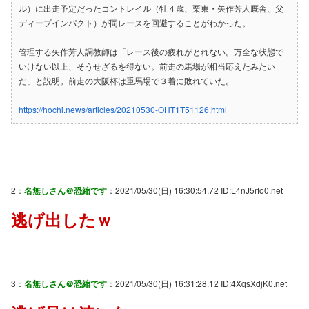
ル）に出走予定だったコントレイル（牡４歳、栗東・矢作芳人厩舎、父
ディープインパクト）が同レースを回避することがわかった。
管理する矢作芳人調教師は「レース後の疲れがとれない。万全な状態で
いけない以上、そうせざるを得ない。前走の馬場が相当応えたみたい
だ」と説明。前走の大阪杯は重馬場で３着に敗れていた。
https://hochi.news/articles/20210530-OHT1T51126.html
2：
名無しさん＠恐縮です
：2021/05/30(日) 16:30:54.72 ID:L4nJ5rfo0.net
逃げ出したｗ
3：
名無しさん＠恐縮です
：2021/05/30(日) 16:31:28.12 ID:4XqsXdjK0.net