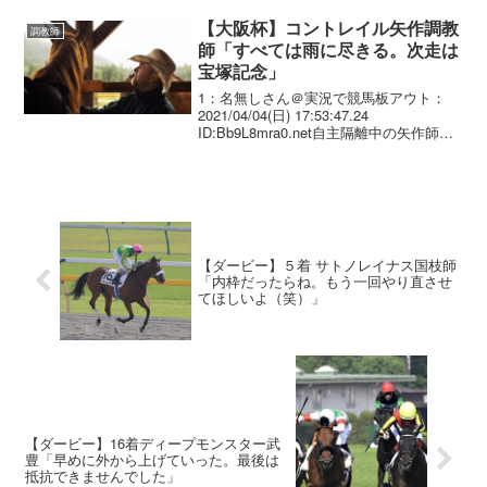
福永騎乗のコントレイル（牡3＝矢作）が
優勝、2017年に...
【大阪杯】コントレイル矢作調教
調教師
師「すべては雨に尽きる。次走は
宝塚記念」
1：名無しさん＠実況で競馬板アウト：
2021/04/04(日) 17:53:47.24
ID:Bb9L8mra0.net自主隔離中の矢作師は
「ついてないな。雨の降り出しが2、3時
間遅ければ･･･。すべてはそれに尽きる」
と悔やんだ。今後は鳥取...
【ダービー】５着 サトノレイナス国枝師
「内枠だったらね。もう一回やり直させ
てほしいよ（笑）」
【ダービー】16着ディープモンスター武
豊「早めに外から上げていった。最後は
抵抗できませんでした」