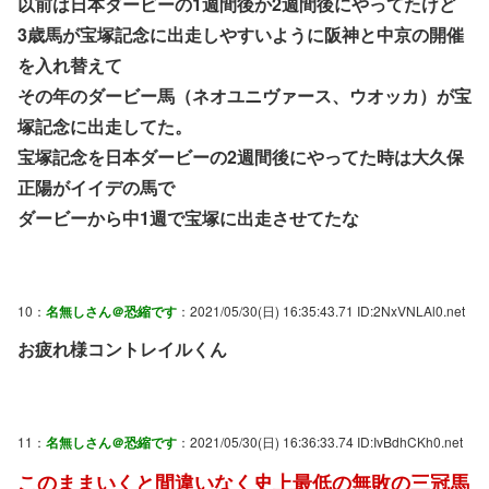
以前は日本ダービーの1週間後か2週間後にやってたけど
3歳馬が宝塚記念に出走しやすいように阪神と中京の開催
を入れ替えて
その年のダービー馬（ネオユニヴァース、ウオッカ）が宝
塚記念に出走してた。
宝塚記念を日本ダービーの2週間後にやってた時は大久保
正陽がイイデの馬で
ダービーから中1週で宝塚に出走させてたな
10：
名無しさん＠恐縮です
：2021/05/30(日) 16:35:43.71 ID:2NxVNLAl0.net
お疲れ様コントレイルくん
11：
名無しさん＠恐縮です
：2021/05/30(日) 16:36:33.74 ID:IvBdhCKh0.net
このままいくと間違いなく史上最低の無敗の三冠馬