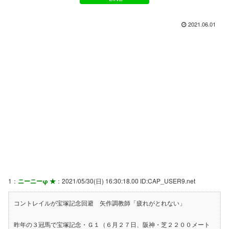
2021.06.01
1：
ニーニーφ ★
：2021/05/30(日) 16:30:18.00 ID:CAP_USER9.net
コントレイルが宝塚記念回避 矢作調教師「疲れがとれない」
昨年の３冠馬で宝塚記念・Ｇ１（６月２７日、阪神・芝２２００メート