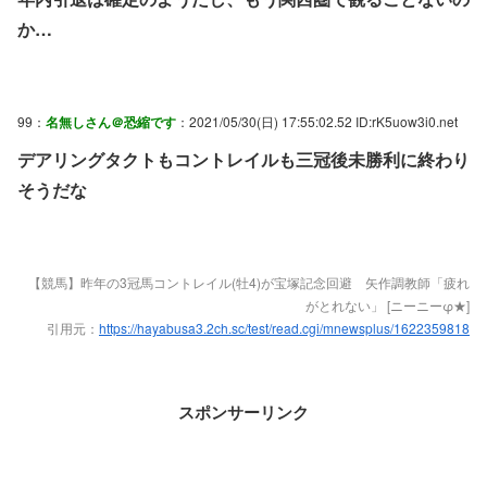
か…
99：
名無しさん＠恐縮です
：2021/05/30(日) 17:55:02.52 ID:rK5uow3i0.net
デアリングタクトもコントレイルも三冠後未勝利に終わり
そうだな
【競馬】昨年の3冠馬コントレイル(牡4)が宝塚記念回避 矢作調教師「疲れ
がとれない」 [ニーニーφ★]
引用元：
https://hayabusa3.2ch.sc/test/read.cgi/mnewsplus/1622359818
スポンサーリンク