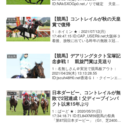
ID:NAkSXOGp0.netノリで確定 天皇
賞・春でＧＩ６勝目を挙げたゴールドシ
ップ（栗・須貝、牡６）が、１９日に放
牧先の滋賀県甲賀市の吉澤ス...
【競馬】コントレイルが秋の天皇
競走馬
賞で復帰
1：ホイミン ★：2021/07/12(月)
17:49:47.15 ID:CAP_USER9.net大阪杯３
着後、放牧に出ている昨年の無敗３冠馬
コントレイル（牡４歳、栗東・矢作）
が、天皇賞・秋（１０月３１日・東京）
で復帰することが明らかに...
【競馬】デアリングタクト宝塚記
競走馬
念参戦！ 凱旋門賞は見送り
1：名無しさん＠実況で競馬板アウト：
2021/04/29(木) 13:13:28.55
ID:jscuh48H0.net香港ＧＩ・クイーンエリ
ザベスＩＩＣで３着に敗れたデアリング
タクト（栗・杉山晴・牝４）は、状態が
整えば宝塚記念（６月２７日...
日本ダービー、コントレイルが無
レース
敗で2冠達成！父ディープインパ
クト以来15年ぶり
1：ばーど ★：2020/05/31(日)
17:34:18.71 ID:EL84XNf59競馬の祭典
「第87回日本ダービー」（G1、芝2400メ
ートル）は31日、東京競馬場で行われ、