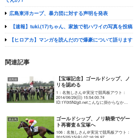
広島東洋カープ、暴力団に対する声明を発表
【速報】tuki.(17)ちゃん、家族で初ハワイの写真を投稿
【ヒロアカ】マンガを読んだので爆豪について語ります
関連記事
【宝塚記念】ゴールドシップ、ノ
競馬場
リを認める
1：名無しさん＠実況で競馬板アウト：
2014/06/29(日) 15:54:00.74
ID:1Y0t5N2g0.netこんなに掛からなかっ
たの見たことないよ。
ゴールドシップ、ノリ騎乗でゲー
競走馬
ト再審査＆宝塚へ
106：名無しさん＠実況で競馬板アウト：
2015/05/15(金) 07:16:26.97