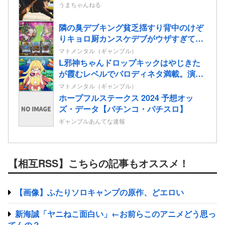
うまちゃんねる
隣の臭デブキング貧乏揺すり背中のけぞ
りキョロ厨カンスケデブがウザすぎて心
が折れそう…
マトメンタル（ギャンブル）
L邪神ちゃんドロップキックはやじきた
が霞むレベルでパロディネタ満載。演出
面白いのに台がキツいよ…
マトメンタル（ギャンブル）
ホープフルステークス 2024 予想オッ
ズ・データ【パチンコ・パチスロ】
ギャンブルあんてな速報
【相互RSS】こちらの記事もオススメ！
【画像】ふたりソロキャンプの原作、どエロい
新海誠「ヤニねこ面白い」←お前らこのアニメどう思っ
てんの？