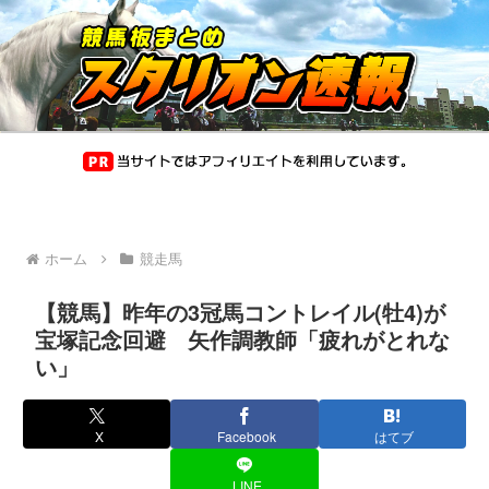
ホーム
競走馬
【競馬】昨年の3冠馬コントレイル(牡4)が
宝塚記念回避 矢作調教師「疲れがとれな
い」
X
Facebook
はてブ
LINE