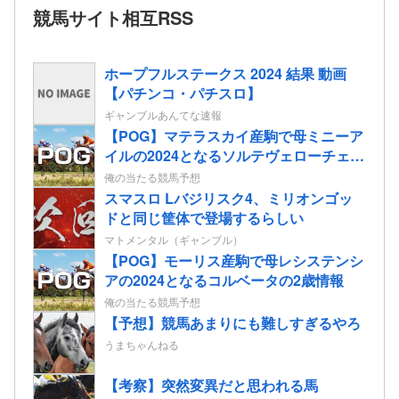
競馬サイト相互RSS
ホープフルステークス 2024 結果 動画
【パチンコ・パチスロ】
ギャンブルあんてな速報
【POG】マテラスカイ産駒で母ミニーア
イルの2024となるソルテヴェローチェの
2歳情報
俺の当たる競馬予想
スマスロ Lバジリスク4、ミリオンゴッ
ドと同じ筐体で登場するらしい
マトメンタル（ギャンブル）
【POG】モーリス産駒で母レシステンシ
アの2024となるコルベータの2歳情報
俺の当たる競馬予想
【予想】競馬あまりにも難しすぎるやろ
うまちゃんねる
【考察】突然変異だと思われる馬