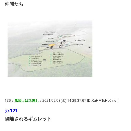
仲間たち
136：
風吹けば名無し
：2021/09/08(水) 14:29:37.67 ID:XqHMTcHc0.net
>>121
隔離されるギムレット