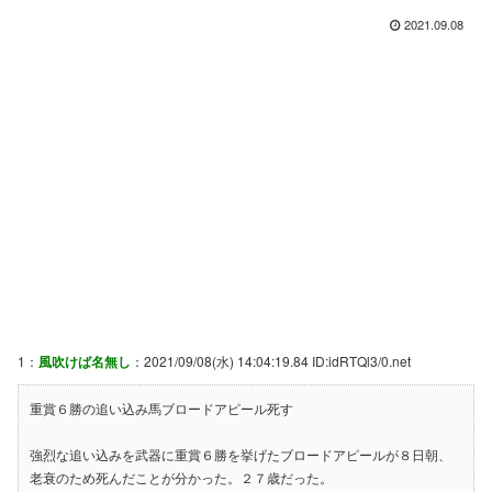
2021.09.08
1：
風吹けば名無し
：2021/09/08(水) 14:04:19.84 ID:idRTQl3/0.net
重賞６勝の追い込み馬ブロードアピール死す
強烈な追い込みを武器に重賞６勝を挙げたブロードアピールが８日朝、
老衰のため死んだことが分かった。２７歳だった。