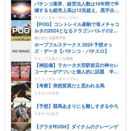
パチンコ業界、経営法人数は10年間で半
減するも総売上高は12兆超え、黒字企業
割合はコロナ前の水準に回復
マトメンタル（ギャンブル）
【POG】コントレイル産駒で母メチャコ
ルタの2024となるドラゴンバルドの2歳
情報
俺の当たる競馬予想
ホープフルステークス 2024 予想オッ
ズ・データ【パチンコ・パチスロ】
ギャンブルあんてな速報
【神設備】ラカータ大宮駅前店の神セレ
コーナーがアツいと個人的に話題 半個
室島+スマホミラーモニターを搭載
マトメンタル（ギャンブル）
【考察】突然変異だと思われる馬
うまちゃんねる
【予想】競馬あまりにも難しすぎるやろ
うまちゃんねる
【グラオRUSH】ダイナムのクレーンゲ