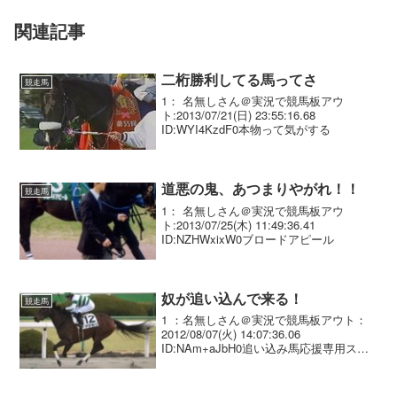
関連記事
二桁勝利してる馬ってさ
競走馬
1： 名無しさん＠実況で競馬板アウ
ト:2013/07/21(日) 23:55:16.68
ID:WYI4KzdF0本物って気がする
道悪の鬼、あつまりやがれ！！
競走馬
1： 名無しさん＠実況で競馬板アウ
ト:2013/07/25(木) 11:49:36.41
ID:NZHWxixW0ブロードアピール
奴が追い込んで来る！
競走馬
1 ：名無しさん＠実況で競馬板アウト：
2012/08/07(火) 14:07:36.06
ID:NAm+aJbH0追い込み馬応援専用スレ2
：名無しさん＠実況で競馬板アウト：
2012/08/07(火) 14:09:02.00 ID:xMlD...