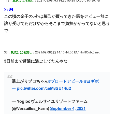
119：
風吹けば名無し
：2021/09/08(水) 14:26:55.85 ID:6LYu1c4s0.net
>>84
この頃の金子の○外は勝己が買ってきた馬をデビュー前に
譲り受けてただけやからそこまで負担かかってないと思う
で
33：
風吹けば名無し
：2021/09/08(水) 14:10:44.60 ID:1HnRCubt0.net
3日前まで普通に過ごしてたんやな
湯上がりブロちゃん
#ブロードアピール
#ヨギボ
ー
pic.twitter.com/ceM8SU14u2
— Yogiboヴェルサイユリゾートファーム
(@Versailles_Farm)
September 4, 2021