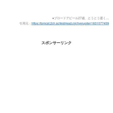
●ブロードアピール27歳、とうとう逝く…
引用元：
https://tomcat.2ch.sc/test/read.cgi/livejupiter/1631077459
スポンサーリンク