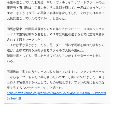
余生を過ごしていた北海道日高町・ヴェルサイユリゾートファームの広
報担当・石川氏は「７日の昼ごろに体調を崩して、一度は治まったので
すが、きょう（８日）の早朝に容体が急変しました。それまでは本当に
元気に過ごしていたのですが…」と語った。
同馬は栗東・松田国英厩舎から９８年９月にデビュー。００年シルクロ
ードＳで重賞初制覇を飾ると、０２年に現役引退するまでに重賞６勝を
含む１３勝をマークした。
Ｇ１には手が届かなかったが、芝・ダート問わず馬群を離れた後方から
運び、直線で末脚を爆発させるスタイルで人気を集めた。
繁殖牝馬としても、孫にあたるワグネリアンが１８年ダービーを制して
いる。
石川氏は「多くの方がレースぶりを知っていますし、ファンやサポータ
ーからも『ブーちゃんに早く会いたいです』と言われていました。今は
コロナで牧場見学を休止していたのが残念です。ファンの方にも元気な
姿を見てもらいたかったです」と語った。
https://news.yahoo.co.jp/articles/764ccb6c7e045193761a866052ddd29
5a3ee4f2f