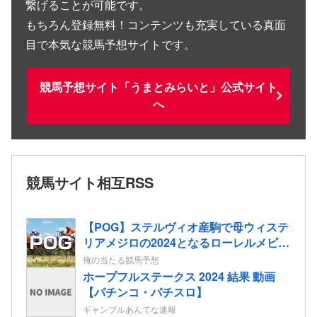
繋げることが可能です。
もちろん登録無料！コンテンツも充実している真面
目で本気な競馬予想サイトです。
競馬予想サイト「うまとみらいと」公式サイト
へ
競馬サイト相互RSS
【POG】ステルヴィオ産駒で母ウィステ
リアメジロの2024となるローレルメビウ
スの2歳情報
俺の当たる競馬予想
ホープフルステークス 2024 結果 動画
【パチンコ・パチスロ】
ギャンブルあんてな速報