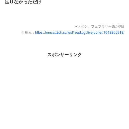
足りなかっただけ
●ソダシ、フェブラリーSに登録
引用元：
https://tomcat.2ch.sc/test/read.cgi/livejupiter/1643855918/
スポンサーリンク