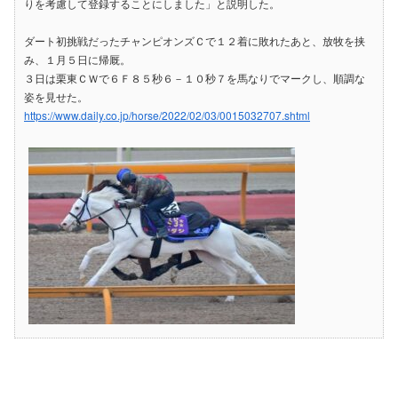
りを考慮して登録することにしました」と説明した。
ダート初挑戦だったチャンピオンズＣで１２着に敗れたあと、放牧を挟
み、１月５日に帰厩。
３日は栗東ＣＷで６Ｆ８５秒６－１０秒７を馬なりでマークし、順調な
姿を見せた。
https://www.daily.co.jp/horse/2022/02/03/0015032707.shtml