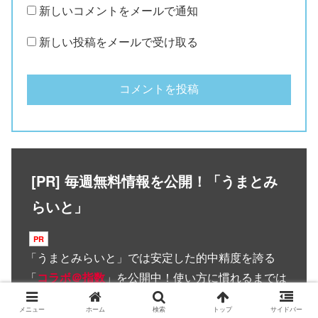
新しいコメントをメールで通知
新しい投稿をメールで受け取る
[PR] 毎週無料情報を公開！「うまとみ
らいと」
「
うまとみらいと
」では安定した的中精度を誇る
「
コラボ＠指数
」を公開中！使い方に慣れるまでは
ちょっととっつきにくく感じるかもしれない「
コラ
メニュー
ホーム
検索
トップ
サイドバー
ボ＠指数
」ですが、効率的に利用することで結果に