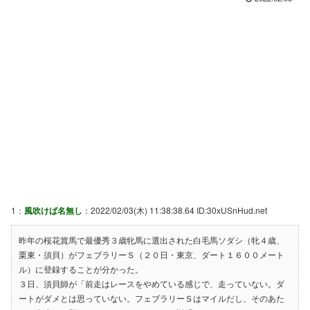
1：
風吹けば名無し
：2022/02/03(木) 11:38:38.64 ID:30xUSnHud.net
昨年の桜花賞馬で最優秀３歳牝馬に選出された白毛馬ソダシ（牝４歳、
栗東・須貝）がフェブラリーＳ（２０日・東京、ダート１６００メート
ル）に登録することが分かった。
３日、須貝師が「前走はレースをやめている感じで、走っていない。ダ
ートがダメとは思っていない。フェブラリーＳはマイルだし、そのあた