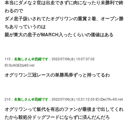
本当にダメな２世は出走できずに肉になったり未勝利で終
わるので
ダメ息子扱いされてたオグリワンの重賞２着、オープン勝
ちありっていうのは
親が東大の息子がMARCH入ったくらいの価値はある
115：
名無しさん＠恐縮です
：2022/07/06(水) 10:07:37.02
ID:ScAGEDp60.net
オグリワン三冠レースの単勝馬券ずっと持ってるわ
210：
名無しさん＠恐縮です
：2022/07/06(水) 12:21:12.03 ID:lZwzTA+K0.net
オグリワンって飯代を有志のファンが最後まで出してくれ
たから殺処分ドッグフードにならずに済んだんだろ