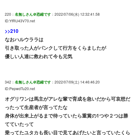
220：
名無しさん＠恐縮です
：2022/07/06(水) 12:32:41.58
ID:YfRU43V70.net
>>210
なおハルウララは
引き取った人がパンクして行方をくらましたが
優しい人達に救われて今も元気
342：
名無しさん＠恐縮です
：2022/07/09(土) 14:46:46.20
ID:PepwdTu20.net
オグリワンは馬主がアレな輩で育成を急いだから可哀想だ
ったって生産者が言ってたな
身体が出来上がるまで待っていたら重賞の1つや２つは勝
てていたって
乗ってたユタカも長い目で見てあげたいと言っていたくら