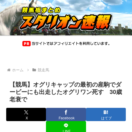
ホーム
競走馬
【競馬】オグリキャップの最初の産駒でダ
ービーにも出走したオグリワン死す 30歳
老衰で
X
Facebook
はてブ
LINE