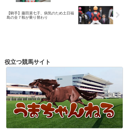
【騎手】藤田菜七子、病気のため土日福
島の全７鞍が乗り替わり
役立つ競馬サイト