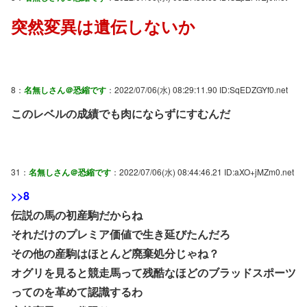
突然変異は遺伝しないか
8：
名無しさん＠恐縮です
：2022/07/06(水) 08:29:11.90 ID:SqEDZGYf0.net
このレベルの成績でも肉にならずにすむんだ
31：
名無しさん＠恐縮です
：2022/07/06(水) 08:44:46.21 ID:aXO+jMZm0.net
>>8
伝説の馬の初産駒だからね
それだけのプレミア価値で生き延びたんだろ
その他の産駒はほとんど廃棄処分じゃね？
オグリを見ると競走馬って残酷なほどのブラッドスポーツ
ってのを革めて認識するわ