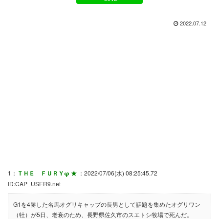
2022.07.12
1：
ＴＨＥ ＦＵＲＹφ ★
：2022/07/06(水) 08:25:45.72
ID:CAP_USER9.net
G1を4勝した名馬オグリキャップの長男として話題を集めたオグリワン
（牡）が5日、老衰のため、長野県佐久市のスエトシ牧場で死んだ。