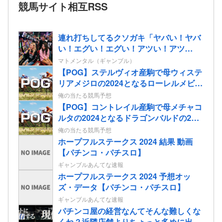
競馬サイト相互RSS
連れ打ちしてるクソガキ「ヤバい！ヤバ
い！エグい！エグい！アツい！アツ
い！」←語彙力無さすぎだろｗｗｗ
マトメンタル（ギャンブル）
【POG】ステルヴィオ産駒で母ウィステ
リアメジロの2024となるローレルメビウ
スの2歳情報
俺の当たる競馬予想
【POG】コントレイル産駒で母メチャコ
ルタの2024となるドラゴンバルドの2歳
情報
俺の当たる競馬予想
ホープフルステークス 2024 結果 動画
【パチンコ・パチスロ】
ギャンブルあんてな速報
ホープフルステークス 2024 予想オッ
ズ・データ【パチンコ・パチスロ】
ギャンブルあんてな速報
パチンコ屋の経営なんてそんな難しくな
くね？近隣店舗よりちょっと多めに出し