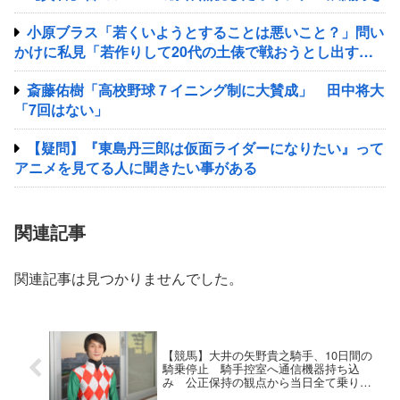
小原ブラス「若くいようとすることは悪いこと？」問い
かけに私見「若作りして20代の土俵で戦おうとし出すと
クソ痛いヤツに…」
斎藤佑樹「高校野球７イニング制に大賛成」 田中将大
「7回はない」
【疑問】『東島丹三郎は仮面ライダーになりたい』って
アニメを見てる人に聞きたい事がある
関連記事
関連記事は見つかりませんでした。
【競馬】大井の矢野貴之騎手、10日間の
騎乗停止 騎手控室へ通信機器持ち込
み 公正保持の観点から当日全て乗り替
わり