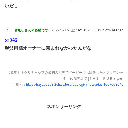
いだし
343：
名無しさん＠恐縮です
：2022/07/09(土) 16:48:32.03 ID:FiqV/NG90.net
>>342
親父同様オーナーに恵まれなかったんだな
【競馬】オグリキャップの最初の産駒でダービーにも出走したオグリワン死
す 30歳老衰で [ＴＨＥ ＦＵＲＹφ★]
引用元：
https://hayabusa3.2ch.sc/test/read.cgi/mnewsplus/1657063545
スポンサーリンク