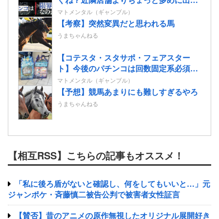
ておけば勝手に客が寄ってくるのに強欲
マトメンタル（ギャンブル）
すぎて極限まで搾り取るから客が飛ぶん
【考察】突然変異だと思われる馬
だよ
うまちゃんねる
【コテスタ・スタサポ・フェアスター
ト】今後のパチンコは回数固定系必須で
いいよな。そして釘は完全に廃止するべ
マトメンタル（ギャンブル）
き
【予想】競馬あまりにも難しすぎるやろ
うまちゃんねる
【相互RSS】こちらの記事もオススメ！
「私に後ろ盾がないと確認し、何をしてもいいと…」元
ジャンポケ・斉藤慎二被告公判で被害者女性証言
【賛否】昔のアニメの原作無視したオリジナル展開好き