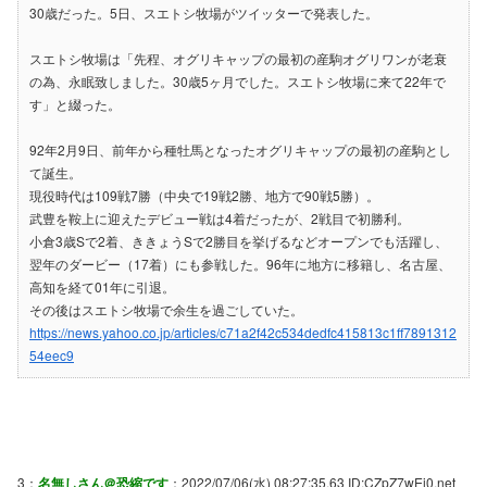
30歳だった。5日、スエトシ牧場がツイッターで発表した。
スエトシ牧場は「先程、オグリキャップの最初の産駒オグリワンが老衰
の為、永眠致しました。30歳5ヶ月でした。スエトシ牧場に来て22年で
す」と綴った。
92年2月9日、前年から種牡馬となったオグリキャップの最初の産駒とし
て誕生。
現役時代は109戦7勝（中央で19戦2勝、地方で90戦5勝）。
武豊を鞍上に迎えたデビュー戦は4着だったが、2戦目で初勝利。
小倉3歳Sで2着、ききょうSで2勝目を挙げるなどオープンでも活躍し、
翌年のダービー（17着）にも参戦した。96年に地方に移籍し、名古屋、
高知を経て01年に引退。
その後はスエトシ牧場で余生を過ごしていた。
https://news.yahoo.co.jp/articles/c71a2f42c534dedfc415813c1ff7891312
54eec9
3：
名無しさん＠恐縮です
：2022/07/06(水) 08:27:35.63 ID:CZpZ7wEj0.net