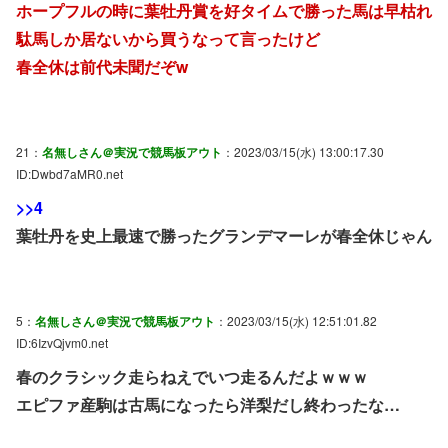
ホープフルの時に葉牡丹賞を好タイムで勝った馬は早枯れ
駄馬しか居ないから買うなって言ったけど
春全休は前代未聞だぞw
21：
名無しさん＠実況で競馬板アウト
：2023/03/15(水) 13:00:17.30
ID:Dwbd7aMR0.net
>>4
葉牡丹を史上最速で勝ったグランデマーレが春全休じゃん
5：
名無しさん＠実況で競馬板アウト
：2023/03/15(水) 12:51:01.82
ID:6IzvQjvm0.net
春のクラシック走らねえでいつ走るんだよｗｗｗ
エピファ産駒は古馬になったら洋梨だし終わったな…