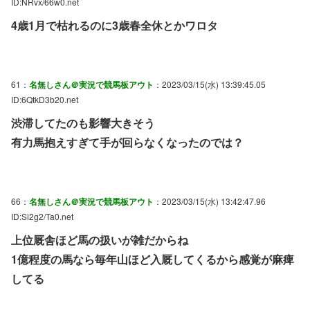
ID:NRvx/66w0.net
4歳1月で枯れるのに3歳春全休とかワロタ
61：
名無しさん＠実況で競馬板アウト
：2023/03/15(水) 13:39:45.05
ID:6QtkD3b20.net
渋滞してたのも影響大きそう
有力馬抱えすぎて手が回らなくなったのでは？
66：
名無しさん＠実況で競馬板アウト
：2023/03/15(水) 13:42:47.96
ID:Si2g2/Ta0.net
上位厩舎ほど馬の扱いが雑だからね
1億程度の馬なら毎年山ほど入厩してくるから感覚が麻痺
してる