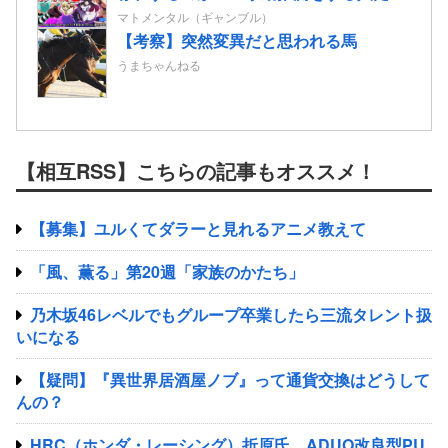
も…
マトメンタル（ギャンブル）
【考察】突然変異だと思われる馬
うまちゃんねる
【相互RSS】こちらの記事もオススメ！
【募集】ユルくてダラーと見れるアニメ教えて
「風、薫る」第20週「家族のかたち」
乃木坂46レベルでもグループ卒業したら三流タレント扱
いになる
【疑問】『異世界居酒屋ノブ』って通貨交換はどうして
んの？
HRC（ホンダ・レーシング）折原氏、ADUO改良型PU