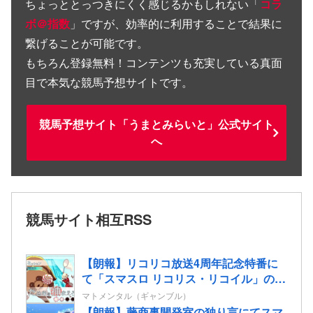
ちょっととっつきにくく感じるかもしれない「
コラ
ボ＠指数
」ですが、効率的に利用することで結果に
繋げることが可能です。
もちろん登録無料！コンテンツも充実している真面
目で本気な競馬予想サイトです。
競馬予想サイト「うまとみらいと」公式サイト
へ
競馬サイト相互RSS
【朗報】リコリコ放送4周年記念特番に
て「スマスロ リコリス・リコイル」の演
出映像”たぬきを掴まえろ”&”姫蒲を倒
マトメンタル（ギャンブル）
せ！”が公開される
【朗報】藤商事開発室の独り言にてスマ