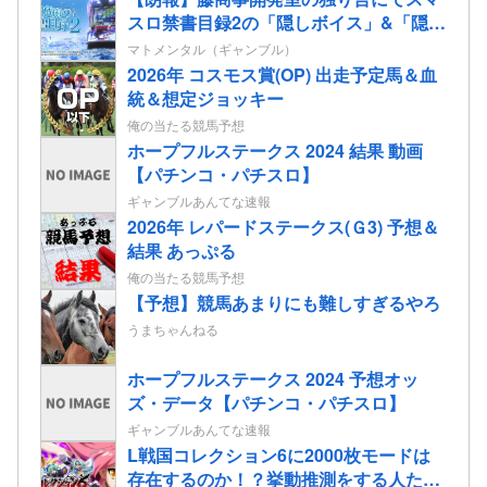
スロ禁書目録2の「隠しボイス」&「隠し
楽曲（telepath/Real）」解放コマンドが
マトメンタル（ギャンブル）
公開される！
2026年 コスモス賞(OP) 出走予定馬＆血
統＆想定ジョッキー
俺の当たる競馬予想
ホープフルステークス 2024 結果 動画
【パチンコ・パチスロ】
ギャンブルあんてな速報
2026年 レパードステークス(Ｇ3) 予想＆
結果 あっぷる
俺の当たる競馬予想
【予想】競馬あまりにも難しすぎるやろ
うまちゃんねる
ホープフルステークス 2024 予想オッ
ズ・データ【パチンコ・パチスロ】
ギャンブルあんてな速報
L戦国コレクション6に2000枚モードは
存在するのか！？挙動推測をする人たち