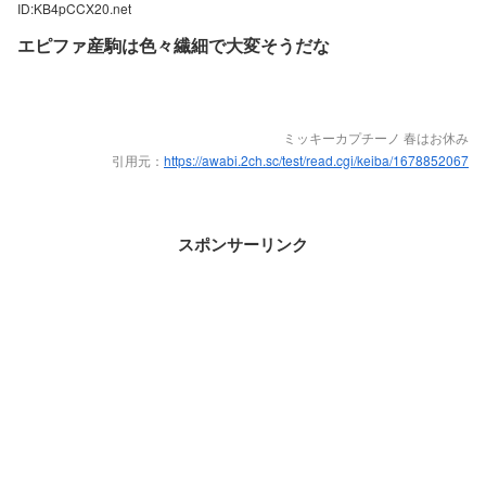
ID:KB4pCCX20.net
エピファ産駒は色々繊細で大変そうだな
ミッキーカプチーノ 春はお休み
引用元：
https://awabi.2ch.sc/test/read.cgi/keiba/1678852067
スポンサーリンク