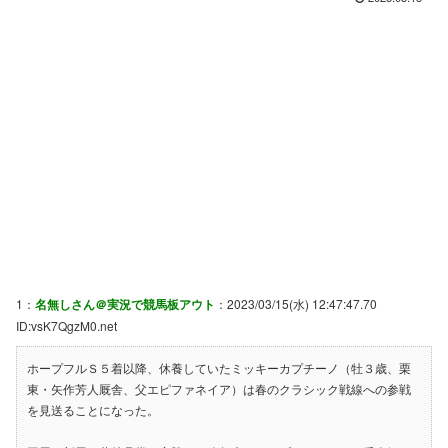
1：
名無しさん＠実況で競馬板アウト
：2023/03/15(水) 12:47:47.70
ID:vsK7QgzM0.net
ホープフルＳ５着以降、休養していたミッキーカプチーノ（牡３歳、栗
東・矢作芳人厩舎、父エピファネイア）は春のクラシック戦線への参戦
を見送ることになった。