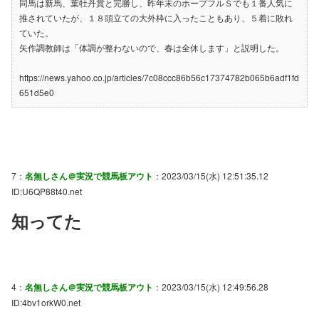
同馬は新馬、葉牡丹賞と完勝し、昨年末のホープフルＳでも１番人気に
推されていたが、１８頭立ての大外枠に入ったこともあり、５着に敗れ
ていた。
矢作調教師は「体調が整わないので、春は全休します」と説明した。
https://news.yahoo.co.jp/articles/7c08ccc86b56c17374782b065b6adf1fd
651d5e0
7：
名無しさん＠実況で競馬板アウト
：2023/03/15(水) 12:51:35.12
ID:U6QP88t40.net
知ってた
4：
名無しさん＠実況で競馬板アウト
：2023/03/15(水) 12:49:56.28
ID:4bv1orkW0.net