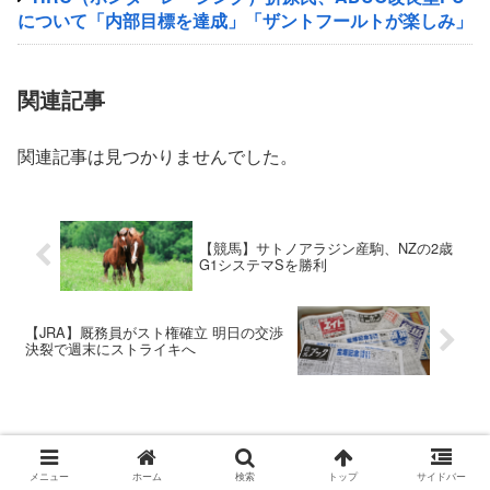
について「内部目標を達成」「ザントフールトが楽しみ」
関連記事
関連記事は見つかりませんでした。
【競馬】サトノアラジン産駒、NZの2歳
G1システマSを勝利
【JRA】厩務員がスト権確立 明日の交渉
決裂で週末にストライキへ
メニュー
ホーム
検索
トップ
サイドバー