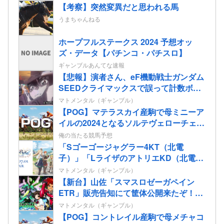
【考察】突然変異だと思われる馬
うまちゃんねる
ホープフルステークス 2024 予想オッ
ズ・データ【パチンコ・パチスロ】
ギャンブルあんてな速報
【悲報】演者さん、eF機動戦士ガンダム
SEEDクライマックスで誤って計数ボタ
ンを押してパンクさせてしまう…
マトメンタル（ギャンブル）
【POG】マテラスカイ産駒で母ミニーア
イルの2024となるソルテヴェローチェの
2歳情報
俺の当たる競馬予想
「Sゴーゴージャグラー4KT（北電
子）」「LライザのアトリエKD（北電
子）」が検定通過
マトメンタル（ギャンブル）
【新台】山佐「スマスロゼーガペイン
ETR」販売告知にて筐体公開来たぞ！次
世代ゼーガシステム起動！！！
マトメンタル（ギャンブル）
【POG】コントレイル産駒で母メチャコ