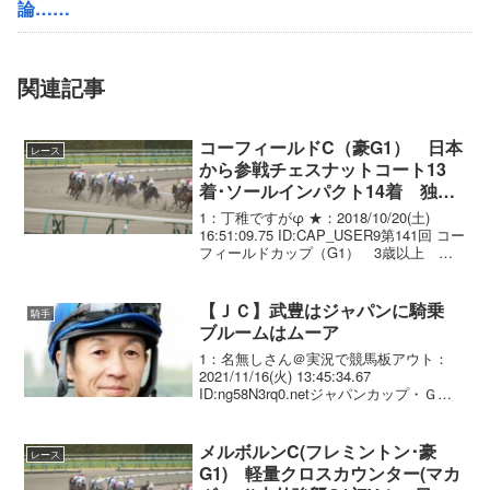
論……
関連記事
コーフィールドC（豪G1） 日本
レース
から参戦チェスナットコート13
着･ソールインパクト14着 独G1
連勝中のベストソリューションが
1：丁稚ですがφ ★：2018/10/20(土)
優勝
16:51:09.75 ID:CAP_USER9第141回 コー
フィールドカップ（G1） 3歳以上 ハ
ンデキャップ 2400m 芝･左 賞金総額：
5,000,000豪ドル 発走16:40（現...
【ＪＣ】武豊はジャパンに騎乗
騎手
ブルームはムーア
1：名無しさん＠実況で競馬板アウト：
2021/11/16(火) 13:45:34.67
ID:ng58N3rq0.netジャパンカップ・Ｇ１
（１１月２８日、東京競馬場・芝２４０
０メートル）に参戦する愛国・Ａオブラ
イエン厩舎の２頭の鞍上が決定...
メルボルンC(フレミントン･豪
レース
G1) 軽量クロスカウンター(マカ