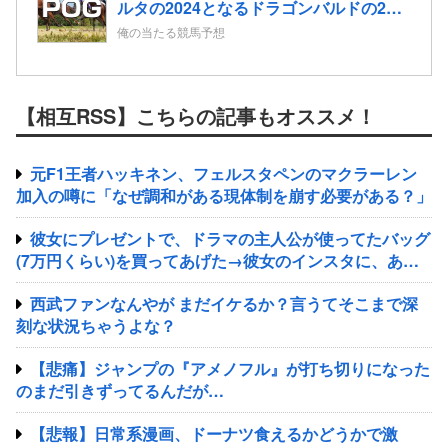
ルタの2024となるドラゴンバルドの2歳
情報
俺の当たる競馬予想
【相互RSS】こちらの記事もオススメ！
元F1王者ハッキネン、フェルスタペンのマクラーレン
加入の噂に「なぜ調和がある現体制を崩す必要がある？」
彼女にプレゼントで、ドラマの主人公が使ってたバッグ
(7万円くらい)を買ってあげた→彼女のインスタに、あげ
たプレゼントの写真投稿がされてたんだが、そのコメント
西武ファンなんやが まだイケるか？言うてそこまで深
がひ
刻な状況ちゃうよな？
【悲痛】ジャンプの『アメノフル』が打ち切りになった
のまだ引きずってるんだが…
【悲報】日常系漫画、ドーナツ食えるかどうかで激