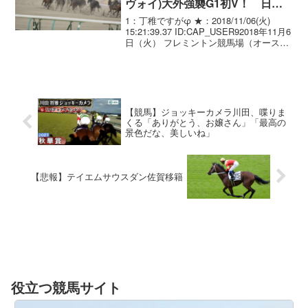
ヴォイ)大外強襲G1初V！ 日本
馬チェスナットコート14着
1：丁稚ですがφ ★：2018/11/06(火)
15:21:39.37 ID:CAP_USER92018年11月6
日（火） フレミントン競馬場（オースト
ラリア） 7R 第158回 メルボルンカップ
（G1） ３歳以上 ハンデキャップ
320...
【競馬】ジョッキーカメラ川田、喋りま
くる「ありがとう、お嬢さん」「最高の
景色だな、美しいね」
【悲報】テイエムサウスダン佐賀移籍
役立つ競馬サイト