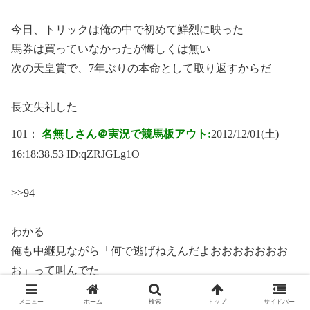
今日、トリックは俺の中で初めて鮮烈に映った
馬券は買っていなかったが悔しくは無い
次の天皇賞で、7年ぶりの本命として取り返すからだ
長文失礼した
101：
名無しさん＠実況で競馬板アウト:
2012/12/01(土)
16:18:38.53 ID:
qZRJGLg1O
>>94
わかる
俺も中継見ながら「何で逃げねえんだよおおおおおおお
お」って叫んでた
95：
名無しさん＠実況で競馬板アウト:
2012/12/01(土)
メニュー
ホーム
検索
トップ
サイドバー