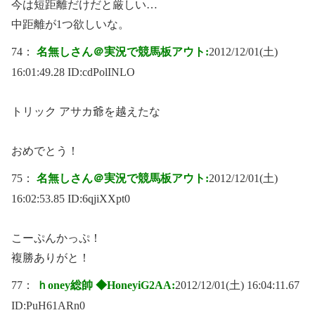
今は短距離だけだと厳しい…
中距離が1つ欲しいな。
74：
名無しさん＠実況で競馬板アウト:
2012/12/01(土)
16:01:49.28 ID:
cdPolINLO
トリック アサカ爺を越えたな
おめでとう！
75：
名無しさん＠実況で競馬板アウト:
2012/12/01(土)
16:02:53.85 ID:
6qjiXXpt0
こーぷんかっぷ！
複勝ありがと！
77：
ｈoney総帥 ◆HoneyiG2AA:
2012/12/01(土) 16:04:11.67
ID:
PuH61ARn0