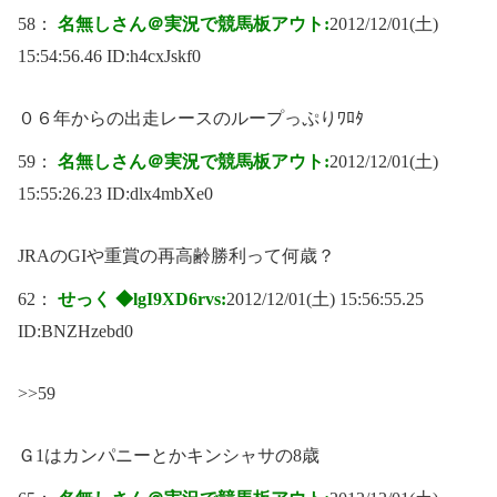
58：
名無しさん＠実況で競馬板アウト:
2012/12/01(土)
15:54:56.46 ID:
h4cxJskf0
０６年からの出走レースのループっぷりﾜﾛﾀ
59：
名無しさん＠実況で競馬板アウト:
2012/12/01(土)
15:55:26.23 ID:
dlx4mbXe0
JRAのGIや重賞の再高齢勝利って何歳？
62：
せっく ◆lgI9XD6rvs:
2012/12/01(土) 15:56:55.25
ID:
BNZHzebd0
>>59
Ｇ1はカンパニーとかキンシャサの8歳