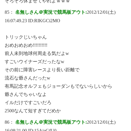
そろそろ休ませてやれよｗｗｗ
85：
名無しさん＠実況で競馬板アウト:
2012/12/01(土)
16:07:49.23 ID:
RIKGCi2MO
トリックじいちゃん
おめおめおめ!!!!!!!!!!
前人未到地球何周走る気だよw
すごいウイナーズだったなw
その前に障害レースより長い距離で
流石な爺さんだったw
有馬記念オルフェもジョーダンもでないらしいから
爺さんでちゃいなよ
イルだけですごいだろ
2500なんて短すぎてだめか
86：
名無しさん＠実況で競馬板アウト:
2012/12/01(土)
16:08:21.00 ID:
15AjaGfU0