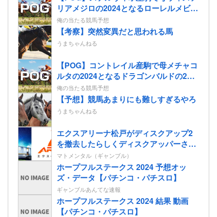
リアメジロの2024となるローレルメビウ
スの2歳情報
俺の当たる競馬予想
【考察】突然変異だと思われる馬
うまちゃんねる
【POG】コントレイル産駒で母メチャコ
ルタの2024となるドラゴンバルドの2歳
情報
俺の当たる競馬予想
【予想】競馬あまりにも難しすぎるやろ
うまちゃんねる
エクスアリーナ松戸がディスクアップ2
を撤去したらしくディスクアッパーさん
達から落胆の声
マトメンタル（ギャンブル）
ホープフルステークス 2024 予想オッ
ズ・データ【パチンコ・パチスロ】
ギャンブルあんてな速報
ホープフルステークス 2024 結果 動画
【パチンコ・パチスロ】