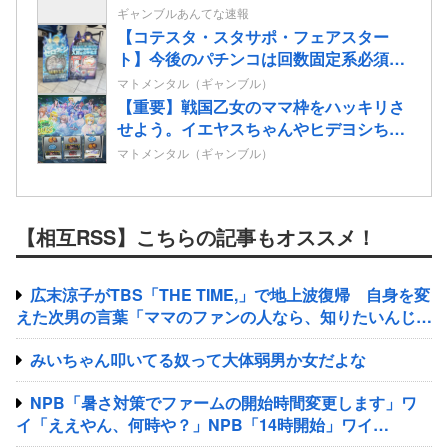
ギャンブルあんてな速報
【コテスタ・スタサポ・フェアスター
ト】今後のパチンコは回数固定系必須で
いいよな。そして釘は完全に廃止するべ
マトメンタル（ギャンブル）
き
【重要】戦国乙女のママ枠をハッキリさ
せよう。イエヤスちゃんやヒデヨシちゃ
んはママなのか。ノブ様はママではない
マトメンタル（ギャンブル）
のかを
【相互RSS】こちらの記事もオススメ！
広末涼子がTBS「THE TIME,」で地上波復帰 自身を変
えた次男の言葉「ママのファンの人なら、知りたいんじゃ
ないか」
みいちゃん叩いてる奴って大体弱男か女だよな
NPB「暑さ対策でファームの開始時間変更します」ワ
イ「ええやん、何時や？」NPB「14時開始」ワイ
「え？」NPB「14時開始」