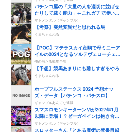
パチンコ屋の「大量の人を適切に並ばせ
たりして裁く能力」←これガチで凄いよ
なｗｗｗ
マトメンタル（ギャンブル）
【考察】突然変異だと思われる馬
うまちゃんねる
【POG】マテラスカイ産駒で母ミニーア
イルの2024となるソルテヴェローチェの
2歳情報
俺の当たる競馬予想
【予想】競馬あまりにも難しすぎるやろ
うまちゃんねる
ホープフルステークス 2024 予想オッ
ズ・データ【パチンコ・パチスロ】
ギャンブルあんてな速報
スマスロモンキーターンⅥが2027年1月
以降に登場！？ゼーガペインは抱き合わ
せなの…？
マトメンタル（ギャンブル）
スロッターさん「とある魔術の禁書目録