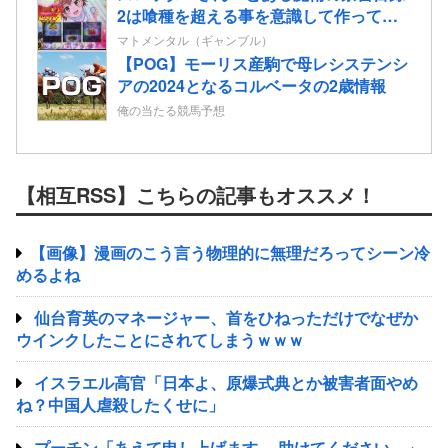
2は喰種を超える事を意識して作ってる
だけあって、演出・ゲーム性は東京喰種
マトメンタル（ギャンブル）
よりも良い」
【POG】モーリス産駒で母レシステンシ
アの2024となるコルベータの2歳情報
俺の当たる競馬予想
【相互RSS】こちらの記事もオススメ！
【画像】漫画のこう言う物理的に無理だろってシーン冷
めるよね
仙台育英のマネージャー、首をひねっただけでなぜか
ウインクしたことにされてしまうｗｗｗ
イスラエル高官「日本よ、原爆式典とか被害者面やめ
ね？中国人虐殺したくせに」
プーチン「あえて申し上げます。 助けてください。」