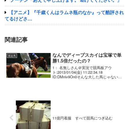
【アニメ】『千歳くんはラムネ瓶のなか』って酷評され
てるけどさ…
関連記事
なんでディープスカイは宝塚で単
競走馬
勝1.5倍だったの？
1： 名無しさん＠実況で競馬板アウ
ト:2013/01/04(金) 11:22:34.18
ID:DMniv9On0そんな大した馬じゃないじ
ゃん
11億円着服 すべて競馬につぎ込む