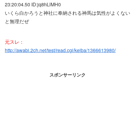
23:20:04.50 ID:
jq8hLlMH0
いくら白かろうと神社に奉納される神馬は気性がよくない
と無理だぜ
元スレ：
http://awabi.2ch.net/test/read.cgi/keiba/1366613980/
スポンサーリンク