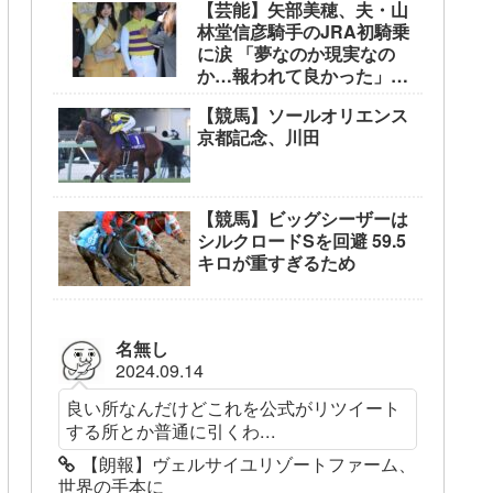
【芸能】矢部美穂、夫・山
林堂信彦騎手のJRA初騎乗
に涙 「夢なのか現実なの
か…報われて良かった」
東京競馬場で生観戦
【競馬】ソールオリエンス
京都記念、川田
【競馬】ビッグシーザーは
シルクロードSを回避 59.5
キロが重すぎるため
名無し
2024.09.14
良い所なんだけどこれを公式がリツイート
する所とか普通に引くわ...
【朗報】ヴェルサイユリゾートファーム、
世界の手本に