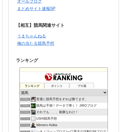
オールブログ
まとめサイト速報SP
【相互】競馬関連サイト
うまちゃんねる
俺の当たる競馬予想
ランキング
ランキング
ポイント
ブロ画
普通に競馬予想をすれば勝てます。
2208位
競馬は予測！データで導く！ JIROブログ
2209位
それでも、、、複勝なわけ！
2210位
USHI競馬予想
2211位
Winners-Keiba
2212位
シオノゴハンブログ |一口馬主の活動記録ブログ
2213位