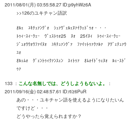
2011/08/01(月) 03:55:58.27 ID:p9yhWz6A
>>126のユキチャン語訳
ｵﾙｪ ﾕｷﾁｭｧﾝｸﾞｫ ｼｭｧｳﾞｪﾙｪﾇｧｲｸｪﾄﾞｩｫ・・・
ﾄｩｨｰｽｨｰｸｪｰ ｳﾞｪｽﾄｩｫ25 ﾇｫ 25ｲﾇｨ ﾄｩｨｰｽｨｰｸｪｰ
ｼﾞｭｫｳｳｫｳﾌｧｲﾇｫ ﾕｷﾁｭｧﾝｸﾞｧ ﾌｧｲｯﾄｩｧｸｧﾙｧ ｱｸﾞｪﾁｭｧｳ
ﾕｫ
ｵﾙｪﾑｫ ｸﾞｪﾝﾄｩｨｸｧﾝｽｪﾝ ｽｨﾄｩｧ ｵﾑｫｲﾄﾞｩｪﾇｫ ﾙｪｰｽﾄﾞ
ｩｧ
133 ：
こんな名無しでは、どうしようもないよ。
：
2011/09/16(金) 02:48:57.61 ID:rt/z6PuR
あの・・・ユキチャン語を使えるようになりたいん
ですけど・・・
どうやったら覚えられますか？