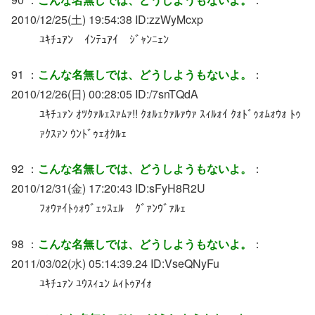
2010/12/25(土) 19:54:38 ID:zzWyMcxp
ﾕｷﾁｭｱﾝ ｲﾝﾃｭｱｲ ｼﾞｬﾝﾆｪﾝ
91 ：
こんな名無しでは、どうしようもないよ。
：
2010/12/26(日) 00:28:05 ID:/7snTQdA
ﾕｷﾁｭｧﾝ ｵﾂｸｧﾙｪｽｧﾑｧ!! ｸｫﾙｪｸｧﾙｧｳｧ ｽｨﾙｫｲ ｸｫﾄﾞｩｫﾑｫｳｫ ﾄｩ
ｧｸｽｧﾝ ｳﾝﾄﾞｩｪｵｸﾙｪ
92 ：
こんな名無しでは、どうしようもないよ。
：
2010/12/31(金) 17:20:43 ID:sFyH8R2U
ﾌｫｳｧｲﾄｩｫｳﾞｪｯｽｪﾙ ｸﾞｧﾝｳﾞｧﾙｪ
98 ：
こんな名無しでは、どうしようもないよ。
：
2011/03/02(水) 05:14:39.24 ID:VseQNyFu
ﾕｷﾁｭｧﾝ ﾕｳｽｨｭﾝ ﾑｨﾄｩｱｲｫ