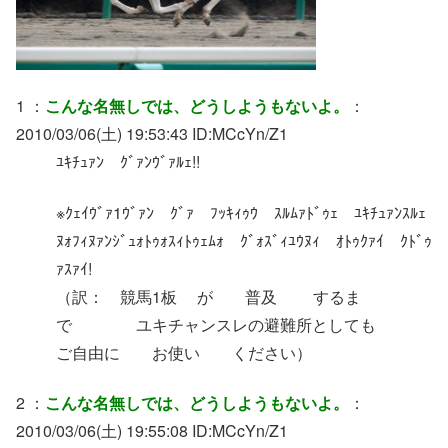
1 ：
こんな名無しでは、どうしようもないよ。
：
2010/03/06(土) 19:53:43 ID:MCcYn/Z1
ﾕｷﾁｭｧﾝ ｸﾞｧﾝｳﾞｧﾙｪ!!
※ｸｪｲｳﾞｧ1ｳﾞｧﾝ ｸﾞｧ ﾌｯｷｨｩｳ ｽﾙﾑｧﾄﾞｩｪ ﾕｷﾁｭｧﾝｽﾙｪ
ﾇｫﾌｨﾇｧﾝｼﾞｭｫﾄｩｫｽｨﾄｩｪﾑｫ ｸﾞｫｽﾞｨﾕｳﾇｨ ｵﾄｩｸｧｲ ｸﾄﾞｩ
ｧｽｧｲ!
（訳： 競馬1板 が 普及 するま
で ユキチャンスレの避難所としても
ご自由に お使い ください）
2 ：
こんな名無しでは、どうしようもないよ。
：
2010/03/06(土) 19:55:08 ID:MCcYn/Z1