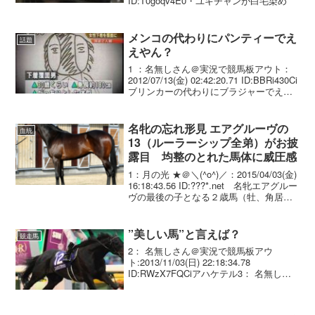
ID:T0goqv4E0・ユキチャンが白毛染め
メンコの代わりにパンティーでえ
話題
えやん？
1 ：名無しさん＠実況で競馬板アウト：
2012/07/13(金) 02:42:20.71 ID:BBRi430Ci
ブリンカーの代わりにブラジャーでええ
やん？4 ：名無しさん＠実況で競馬板ア
ウト：2012/07/13(金) 02:59:43....
名牝の忘れ形見 エアグルーヴの
血統
13（ルーラーシップ全弟）がお披
露目 均整のとれた馬体に威圧感
1：月の光 ★＠＼(^o^)／：2015/04/03(金)
16:18:43.56 ID:???*.net 名牝エアグルー
ヴの最後の子となる２歳馬（牡、角居、
父キングカメハメハ）が２日、北海道苫
小牧市のノーザンファーム空港での２歳
馬撮影会に...
”美しい馬”と言えば？
競走馬
2： 名無しさん＠実況で競馬板アウ
ト:2013/11/03(日) 22:18:34.78
ID:RWzX7FQCiアハケテル3： 名無しさ
ん＠実況で競馬板アウト:2013/11/03(日)
22:22:05.38 ID:ny53Ipbi0ゴ...