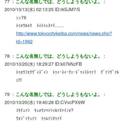
77 ：
こんな名無しでは、どうしようもないよ。
：
2010/10/13(水) 02:13:25 ID:rkSJM7/S
>>76
ﾄｩｫｳﾙｫｸ ｽｨﾄｩｪﾇｧｲ……
http://www.tokyocitykeiba.com/news/news.php?
id=1992
78 ：
こんな名無しでは、どうしようもないよ。
：
2010/10/20(水) 18:29:27 ID:k07kNzFB
ﾄｩｫｳﾌｫｸｳﾞｨｽﾞｨﾝ ﾄｩｨｰｽｨｰｸｪｰﾄﾞｩｨｽﾄｩｧﾌ ｸﾞｧﾝｳﾞｧﾙ
ｪ!!!
79 ：
こんな名無しでは、どうしようもないよ。
：
2010/10/20(水) 19:40:28 ID:CVvcPX9W
ﾕｷﾁｭｧﾝ ｷｭｫｳｧﾊｧｼｨﾙｧﾇｧｲﾉｫ?
ｳｫｼﾞｨﾁｭｧﾝ ﾄｩﾑｧﾝﾇｩｧｲ