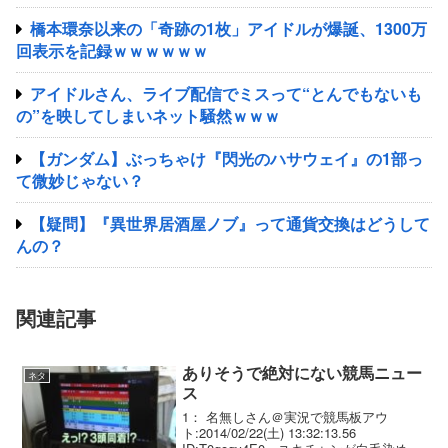
橋本環奈以来の「奇跡の1枚」アイドルが爆誕、1300万
回表示を記録ｗｗｗｗｗｗ
アイドルさん、ライブ配信でミスって“とんでもないも
の”を映してしまいネット騒然ｗｗｗ
【ガンダム】ぶっちゃけ『閃光のハサウェイ』の1部っ
て微妙じゃない？
【疑問】『異世界居酒屋ノブ』って通貨交換はどうして
んの？
関連記事
ありそうで絶対にない競馬ニュー
ネタ
ス
1： 名無しさん＠実況で競馬板アウ
ト:2014/02/22(土) 13:32:13.56