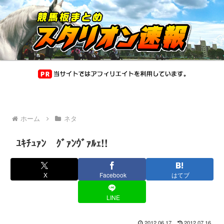
ホーム
ネタ
ﾕｷﾁｭｧﾝ ｸﾞｧﾝｳﾞｧﾙｪ!!
X
Facebook
はてブ
LINE
2012.06.17
2012.07.16