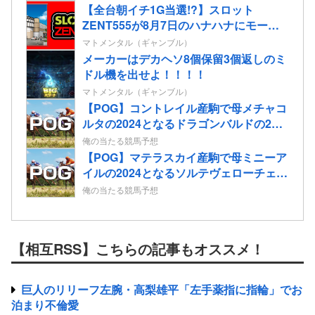
【全台朝イチ1G当選!?】スロット
ZENT555が8月7日のハナハナにモーニ
ングを仕込んだらしいｗｗｗｗ
マトメンタル（ギャンブル）
メーカーはデカヘソ8個保留3個返しのミ
ドル機を出せよ！！！！
マトメンタル（ギャンブル）
【POG】コントレイル産駒で母メチャコ
ルタの2024となるドラゴンバルドの2歳
情報
俺の当たる競馬予想
【POG】マテラスカイ産駒で母ミニーア
イルの2024となるソルテヴェローチェの
2歳情報
俺の当たる競馬予想
【相互RSS】こちらの記事もオススメ！
巨人のリリーフ左腕・高梨雄平「左手薬指に指輪」でお
泊まり不倫愛