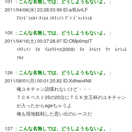
101 ：
こんな名無しでは、どうしようもないよ。
：
2011/04/06(水) 23:28:53.99 ID:a/BJvrLF
ｱｽｧﾄﾞｩｫﾙｧ ﾇｨﾑｫ ﾕｷﾁｭｧﾝ ｸﾞｧ ﾄﾞｩｪﾄｩｪﾙ
105 ：
こんな名無しでは、どうしようもないよ。
：
2011/04/16(土) 00:37:28.97 ID:OMp6mplT
ﾕｷﾁｭｧﾝ ﾇｫ ｲﾑｫｳﾄｩｫ(2009) ﾇｫ ﾇｧﾑｧｴ ｳｧ ﾑｧｼｭﾑ
ｧﾙｫ
126 ：
こんな名無しでは、どうしようもないよ。
：
2011/08/01(月) 00:01:20.82 ID:Xdheo4N6
俺ユキチャン語喋れないけど・・・
ＴＣＫベスト25の25位にＴＣＫ女王杯のユキチャン
が入ったからageちゃうよ
俺も現地観戦した思い出のレースだ
127 ：
こんな名無しでは、どうしようもないよ。
：