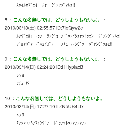
ｽｩｨﾙｫﾌﾞｪｲ ﾑｫ ｸﾞｧﾝｳﾞｧﾙｪ!!
8 ：
こんな名無しでは、どうしようもないよ。
：
2010/03/13(土) 02:55:57 ID:7loQyw2c
ﾙｧｳﾞｪﾙｨｰﾄｩｧ ﾇｧｸﾞｫﾕｧﾄﾞｩｧｲｼｭｫｳﾄｩｪﾝ ｸﾞｧﾝｳﾞｧﾙｪ!!
ﾌﾞﾙｧｳﾞｫｰﾄﾞｩｪｲｽﾞｨｰ ﾌﾁｭｰﾌｨﾝｳﾞｧ ｸﾞｧﾝｳﾞｧﾙｪ!!
9 ：
こんな名無しでは、どうしようもないよ。
：
2010/03/14(日) 02:24:23 ID:HHypIacB
>>8
ﾌﾁｭｰ!?
10 ：
こんな名無しでは、どうしようもないよ。
：
2010/03/14(日) 17:27:10 ID:NbUB4Llx
>>9
ﾇｧｸｧﾕｧﾑｧﾌｨﾝｳﾞｧ ﾄﾞｩｧｯﾄｩｧｧｧｧｧｧｧ