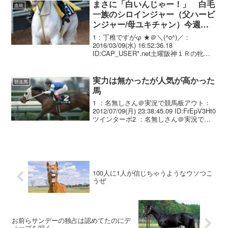
まさに「白いんじゃー！」 白毛
血統
一族のシロインジャー（父ハービ
ンジャー/母ユキチャン）今週デ
ビュー
1：丁稚ですがφ ★＠＼(^o^)／：
2016/03/09(水) 16:52:36.18
ID:CAP_USER*.net土曜阪神１Ｒの牝馬
限定未勝利戦（ダート１４００メート
ル）で、白毛のシロインジャー（牝３、
吉田、父ハービンジャー）がデビ...
実力は無かったが人気が高かった
競走馬
馬
1 ：名無しさん＠実況で競馬板アウト：
2012/07/09(月) 23:38:45.09 ID:FrEpV3Ht0
ツインターボ2 ：名無しさん＠実況で競
馬板アウト：2012/07/09(月) 23:40:27.38
ID:6MsXBorrO...
100人に1人が信じちゃうようなウソつこ
うぜ
お前らサンデーの独占は認めてたのにデ
ィープを叩く