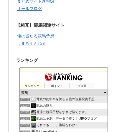
まとめサイト速報SP
オールブログ
【相互】競馬関連サイト
俺の当たる競馬予想
うまちゃんねる
ランキング
ランキング
ポイント
ブロ画
脅威の的中率を誇る自信の複勝投資予想
2201位
競馬の魅力
2202位
普通に競馬予想をすれば勝てます。
2203位
競馬は予測！データで導く！ JIROブログ
2204位
それでも、、、複勝なわけ！
2205位
Winners-Keiba
2206位