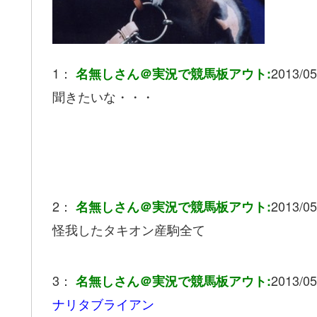
1：
2013/05
名無しさん＠実況で競馬板アウト:
聞きたいな・・・
2：
2013/05
名無しさん＠実況で競馬板アウト:
怪我したタキオン産駒全て
3：
2013/05
名無しさん＠実況で競馬板アウト:
ナリタブライアン