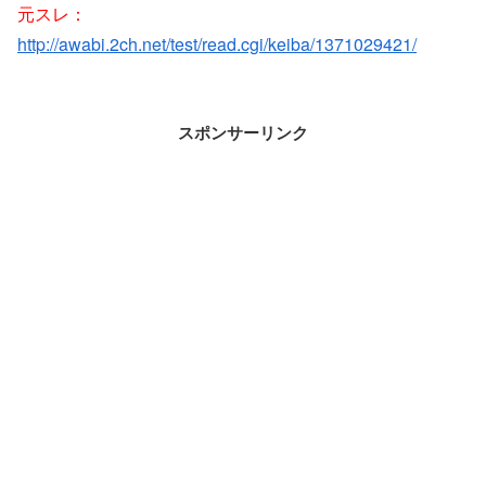
元スレ：
http://awabi.2ch.net/test/read.cgi/keiba/1371029421/
スポンサーリンク