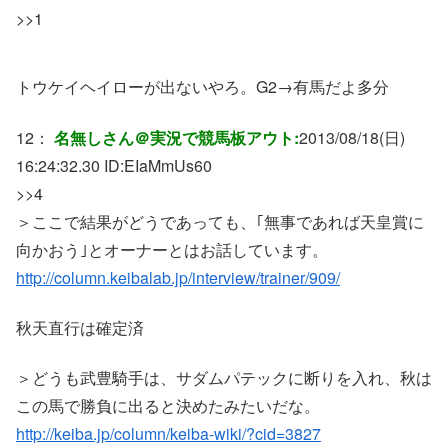
>>1
トウケイヘイローが出ないやろ。G2→有馬だよ多分
12：
名無しさん＠実況で競馬板アウト:
2013/08/18(日)
16:24:32.30 ID:
EIaMmUs60
>>4
＞ここで結果がどうであっても、｢無事であれば天皇賞に
向かおう｣とオーナーとはお話しています。
http://column.keibalab.jp/interview/trainer/909/
秋天直行は確定済
＞どうも武豊騎手は、サダムパテックに断りを入れ、秋は
この馬で勝負に出ると決めたみたいだな。
http://keiba.jp/column/keiba-wiki/?cid=3827