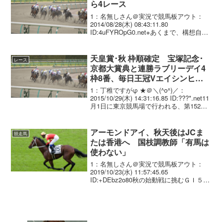
ら4レース
1：名無しさん＠実況で競馬板アウト：
2014/08/28(木) 08:43:11.80
ID:4uFYROpG0.net※あくまで、構想自体
が議論に上るようになった、という段階
の話。 議論され始めた“スーパーG1”構想
＞スーパーG1が、3...
天皇賞･秋 枠順確定 宝塚記念･
レース
京都大賞典と連勝ラブリーデイ4
枠8番、毎日王冠Vエイシンヒカ
リ5枠9番
1：丁稚ですがφ ★＠＼(^o^)／：
2015/10/29(木) 14:31:16.85 ID:???*.net11
月1日に東京競馬場で行われる、第152回
天皇賞・秋(3歳上・GI・芝2000m・1着賞
金1億5000万円)の枠順が、29日確...
アーモンドアイ、秋天後はJCま
競走馬
たは香港へ 国枝調教師「有馬は
使わない」
1：名無しさん＠実況で競馬板アウト：
2019/10/23(水) 11:57:45.65
ID:+DEbz2o80秋の始動戦に挑むＧＩ５勝
馬のアーモンドアイ（美・国枝、牝４）
は、有馬記念（１２月２２日、中山、Ｇ
Ｉ、芝２５００メートル）には向か...