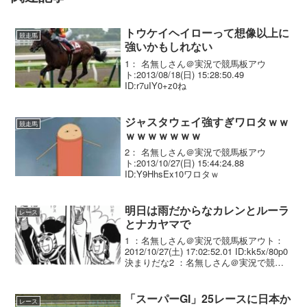
トウケイヘイローって想像以上に
競走馬
強いかもしれない
1： 名無しさん＠実況で競馬板アウ
ト:2013/08/18(日) 15:28:50.49
ID:r7uIY0+z0ね
ジャスタウェイ強すぎワロタｗｗ
競走馬
ｗｗｗｗｗｗｗ
2： 名無しさん＠実況で競馬板アウ
ト:2013/10/27(日) 15:44:24.88
ID:Y9HhsEx10ワロタｗ
明日は雨だからなカレンとルーラ
レース
とナカヤマで
1 ：名無しさん＠実況で競馬板アウト：
2012/10/27(土) 17:02:52.01 ID:kk5x/80p0
決まりだな2 ：名無しさん＠実況で競馬
板アウト：2012/10/27(土) 17:04:20.16
ID:mpkFgJWbOん...
「スーパーGI」25レースに日本か
レース