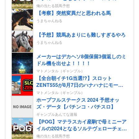
情報
俺の当たる競馬予想
【考察】突然変異だと思われる馬
うまちゃんねる
【予想】競馬あまりにも難しすぎるやろ
うまちゃんねる
メーカーはデカヘソ8個保留3個返しのミ
ドル機を出せよ！！！！
マトメンタル（ギャンブル）
【全台朝イチ1G当選!?】スロット
ZENT555が8月7日のハナハナにモーニ
ングを仕込んだらしいｗｗｗｗ
マトメンタル（ギャンブル）
ホープフルステークス 2024 予想オッ
ズ・データ【パチンコ・パチスロ】
ギャンブルあんてな速報
【POG】マテラスカイ産駒で母ミニーア
イルの2024となるソルテヴェローチェの
2歳情報
俺の当たる競馬予想