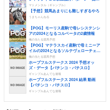
開示してくれたぞ！
マトメンタル（ギャンブル）
【予想】競馬あまりにも難しすぎるやろ
うまちゃんねる
【POG】モーリス産駒で母レシステンシ
アの2024となるコルベータの2歳情報
俺の当たる競馬予想
【POG】マテラスカイ産駒で母ミニーア
イルの2024となるソルテヴェローチェの
2歳情報
俺の当たる競馬予想
ホープフルステークス 2024 予想オッ
ズ・データ【パチンコ・パチスロ】
ギャンブルあんてな速報
ホープフルステークス 2024 結果 動画
【パチンコ・パチスロ】
ギャンブルあんてな速報