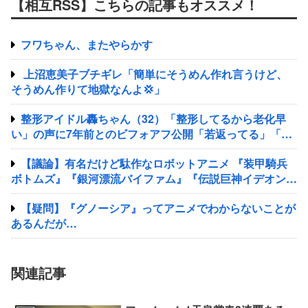
【相互RSS】こちらの記事もオススメ！
フワちゃん、またやらかす
上沼恵美子ブチギレ「簡単にそうめん作れ言うけど、
そうめん作りて地獄なんよ💢」
整形アイドル轟ちゃん（32）「整形してるから老化早
い」の声に7年前とのビフォアフ公開「若返ってる」「ど
んどん綺麗になる」と反響
【議論】有名だけど駄作なロボットアニメ 『装甲騎兵
ボトムズ』『銀河漂流バイファム』『伝説巨神イデオン』
『超獣機神ダンクーガ』『銀河疾風サスライガー』
【疑問】『グノーシア』ってアニメでわからないことが
あるんだが…
関連記事