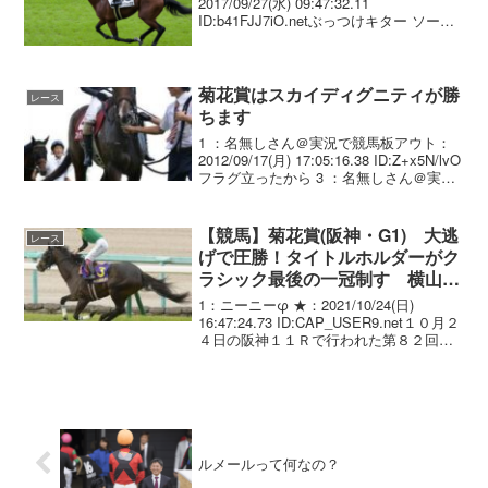
2017/09/27(水) 09:47:32.11
ID:b41FJJ7iO.netぶっつけキター ソース
日刊スポーツ2：名無しさん＠実況で競馬
板アウト：2017/09/27(水) 09:48:56.33...
菊花賞はスカイディグニティが勝
レース
ちます
1 ：名無しさん＠実況で競馬板アウト：
2012/09/17(月) 17:05:16.38 ID:Z+x5N/lvO
フラグ立ったから 3 ：名無しさん＠実況
で競馬板アウト：2012/09/17(月)
17:16:24.94 ID:U3/5vH...
【競馬】菊花賞(阪神・G1) 大逃
レース
げで圧勝！タイトルホルダーがク
ラシック最後の一冠制す 横山武
史は別の馬でクラシック2冠達成
1：ニーニーφ ★：2021/10/24(日)
16:47:24.73 ID:CAP_USER9.net１０月２
４日の阪神１１Ｒで行われた第８２回菊
花賞（３歳オープン、牡・牝、ＧＩ、
芝・３０００メートル、馬齢、１８頭立
て、１着賞金＝１億２０...
ルメールって何なの？