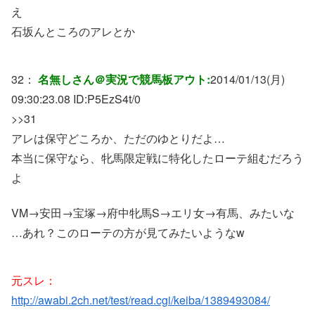
え
石坂んところのアレとか
32：
名無しさん＠実況で競馬板アウト:
2014/01/13(月)
09:30:23.08 ID:
P5EzS4t/0
>>31
アレは保守どころか、ただのゆとりだよ…
本当に保守なら、牝馬限定戦に特化したローテ組むだろう
よ
VM→安田→宝塚→府中牝馬S→エリ女→有馬、みたいな
…あれ？このローテの方が見てみたいようなw
元スレ：
http://awabi.2ch.net/test/read.cgi/keiba/1389493084/