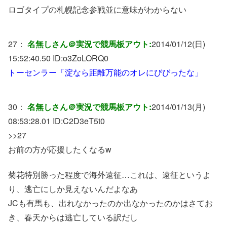
ロゴタイプの札幌記念参戦並に意味がわからない
27：
名無しさん＠実況で競馬板アウト:
2014/01/12(日)
15:52:40.50 ID:
o3ZoLORQ0
トーセンラー「淀なら距離万能のオレにびびったな」
30：
名無しさん＠実況で競馬板アウト:
2014/01/13(月)
08:53:28.01 ID:
C2D3eT5t0
>>27
お前の方が応援したくなるw
菊花特別勝った程度で海外遠征…これは、遠征というよ
り、逃亡にしか見えないんだよなあ
JCも有馬も、出れなかったのか出なかったのかはさてお
き、春天からは逃亡している訳だし