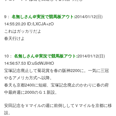
9：
名無しさん＠実況で競馬板アウト:
2014/01/12(日)
14:55:20.20 ID:
/LXCJA+zO
これはガッカリだよ
春天行けよ
10：
名無しさん＠実況で競馬板アウト:
2014/01/12(日)
14:56:57.53 ID:
uSdWJIHtO
宝塚記念廃止して菊花賞を春の阪神2200に。一気に三冠
やるアメリカ方式へ以降。
春天も京都2400に短縮、宝塚記念廃止のかわりに春の府
中最終週に2000のＧ１新設。
安田記念をＶマイルの週に前倒ししてＶマイルを京都に移
設。