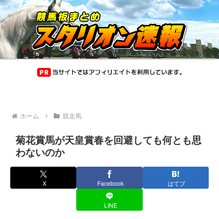
ホーム
競走馬
菊花賞馬が天皇賞春を回避しても何とも思
わないのか
X
Facebook
はてブ
LINE