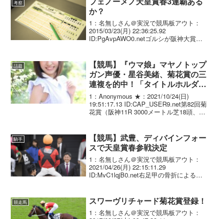
フェノーメノ天皇賞春3連覇ある
考察
か？
1：名無しさん＠実況で競馬板アウト：
2015/03/23(月) 22:36:25.92
ID:PgAvpAWO0.netゴルシが阪神大賞典3
連覇したから。2：名無しさん＠実況で競
馬板アウト：2015/03/23(月)
22:39:53.65...
【競馬】『ウマ娘』マヤノトップ
話題
ガン声優・星谷美緒、菊花賞の三
連複を的中！「タイトルホルダー
逃げ切ったのすごいなあ…!」
1：Anonymous ★：2021/10/24(日)
19:51:17.13 ID:CAP_USER9.net第82回菊
花賞（阪神11R 3000メートル芝18頭、
G1）が24日行われ、タイトルホルダーが
勝利した。2着はオーソクレース、3...
【競馬】武豊、ディバインフォー
騎手
スで天皇賞春参戦決定
1：名無しさん＠実況で競馬板アウト：
2021/04/26(月) 22:15:11.29
ID:MvC1lqjB0.net右足甲の骨折による戦
線離脱から今週復帰する武豊騎手（５
２）＝栗東・フリー＝が天皇賞・春でデ
ィバインフォース（牡５歳、栗東...
スワーヴリチャード菊花賞登録！
競走馬
1：名無しさん＠実況で競馬板アウト：