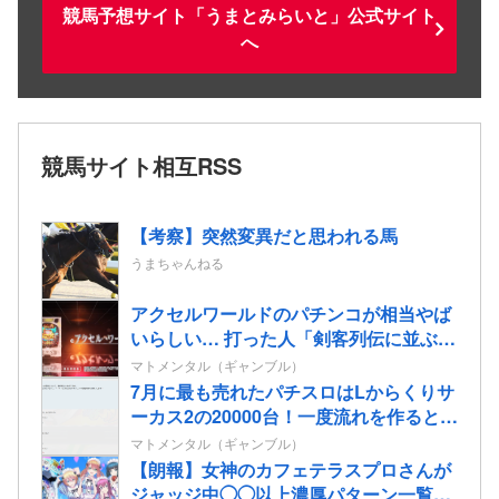
競馬予想サイト「うまとみらいと」公式サイト
へ
競馬サイト相互RSS
【考察】突然変異だと思われる馬
うまちゃんねる
アクセルワールドのパチンコが相当やば
いらしい… 打った人「剣客列伝に並ぶ台
が誕生した。みんな絶対打って欲し
マトメンタル（ギャンブル）
い！」
7月に最も売れたパチスロはLからくりサ
ーカス2の20000台！一度流れを作るとメ
ーカーも安泰だな…
マトメンタル（ギャンブル）
【朗報】女神のカフェテラスプロさんが
ジャッジ中◯◯以上濃厚パターン一覧を