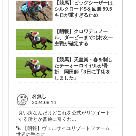
【競馬】ビッグシーザーは
シルクロードSを回避 59.5
キロが重すぎるため
【朗報】クロワデュノー
ル、ダービーまで北村友一
主戦が確定する
【競馬】天皇賞・春を制し
たテーオーロイヤルが骨
折 岡田師「3日に手術を
しました」
名無し
2024.09.14
良い所なんだけどこれを公式がリツイート
する所とか普通に引くわ...
【朗報】ヴェルサイユリゾートファーム、
世界の手本に