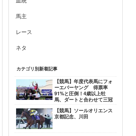
血統
馬主
レース
ネタ
カテゴリ別新着記事
【競馬】年度代表馬にフォ
ーエバーヤング 得票率
91%と圧倒！4歳以上牡
馬、ダートと合わせて三冠
【競馬】ソールオリエンス
京都記念、川田