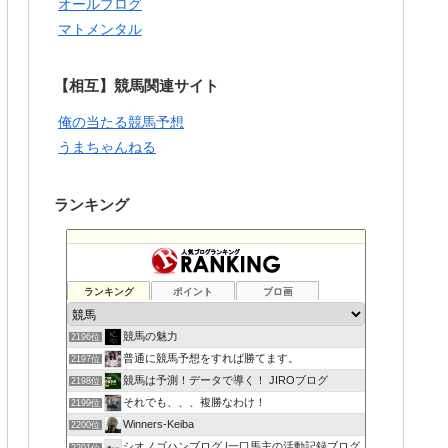
オールブログ
マトメンタル
【相互】競馬関連サイト
俺の当たる競馬予想
うまちゃんねる
ランキング
ランキング
ポイント
ブロ画
競馬の魅力
2196位
普通に競馬予想をすれば勝てます。
2197位
競馬は予測！データで導く！ JIROブログ
2198位
それでも、、、複勝なわけ！
2199位
Winners-Keiba
2200位
シオノゴハンブログ |一口馬主の活動記録ブログ
2201位