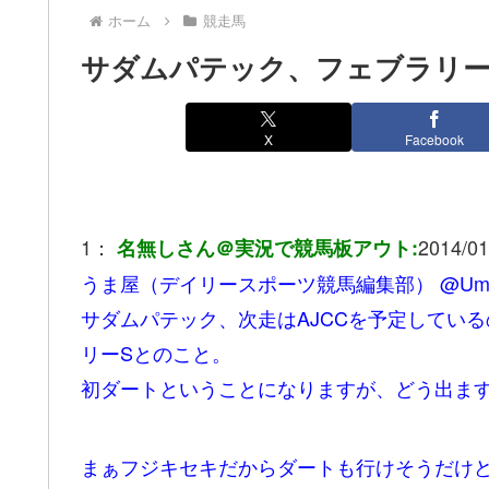
ホーム
競走馬
サダムパテック、フェブラリー
X
Facebook
1：
2014/01
名無しさん＠実況で競馬板アウト:
うま屋（デイリースポーツ競馬編集部） @Umaya
サダムパテック、次走はAJCCを予定してい
リーSとのこと。
初ダートということになりますが、どう出ますか… #
まぁフジキセキだからダートも行けそうだけ