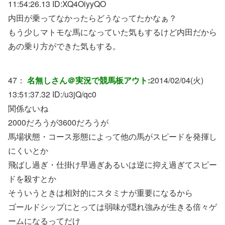
11:54:26.13 ID:
XQ4OiyyQO
内田が乗ってなかったらどうなってたかなぁ？
もう少しマトモな馬になっていた気もするけど内田だから
あの乗り方ができた気もする。
47：
名無しさん＠実況で競馬板アウト:
2014/02/04(火)
13:51:37.32 ID:
/u3jQ/qc0
関係ないね
2000だろうが3600だろうが
馬場状態・コース形態によって他の馬がスピードを発揮し
にくいとか
飛ばし過ぎ・仕掛け早過ぎあるいは逆に抑え過ぎてスピー
ドを殺すとか
そういうときは相対的にスタミナが重要になるから
ゴールドシップにとっては弱味が隠れ強みが生きる倍々ゲ
ームになるってだけ