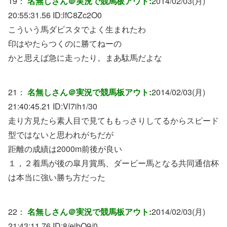
19：
名無しさん＠実況で競馬板アウト:
2014/02/03(月)
20:55:31.56 ID:
lfC8Zc2O0
こういう馬ダビスタでよく生まれたわ
印はやたらつくのに勝てねーの
かと思えば急に走ったり。まあ駄馬だよな
21：
名無しさん＠実況で競馬板アウト:
2014/02/03(月)
21:40:45.21 ID:
Vl7ih1/30
走り方見たら素人目で見てももっさりしてるからスピード
型ではないと思われがちだが
距離の成績は2000m前後が良い
１，２着馬が後の皐月賞馬、ダービー馬となる共同通信杯
は本当に強い勝ち方だった
22：
名無しさん＠実況で競馬板アウト:
2014/02/03(月)
21:43:11.76 ID:
8/ejbQ9/0