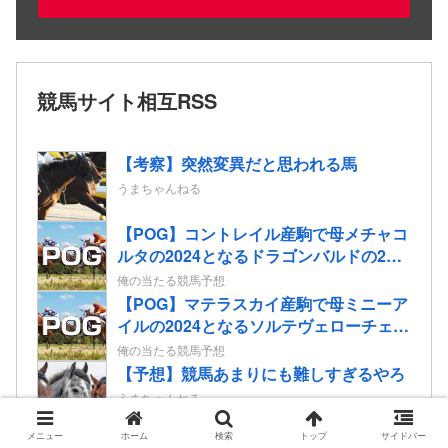
競馬サイト相互RSS
【考察】突然変異だと思われる馬
うまちゃんねる
【POG】コントレイル産駒で母メチャコ
ルタの2024となるドラゴンバルドの2歳
情報
俺の当たる競馬予想
【POG】マテラスカイ産駒で母ミニーア
イルの2024となるソルテヴェローチェの
2歳情報
俺の当たる競馬予想
【予想】競馬あまりにも難しすぎるやろ
うまちゃんねる
メニュー
ホーム
検索
トップ
サイドバー
ホープフルステークス 2024 予想オッ