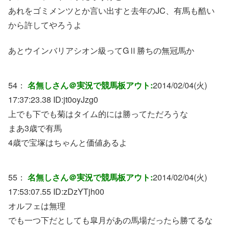
あれをゴミメンツとか言い出すと去年のJC、有馬も酷い
から許してやろうよ
あとウインバリアシオン級ってGⅡ勝ちの無冠馬か
54：
名無しさん＠実況で競馬板アウト:
2014/02/04(火)
17:37:23.38 ID:
jt0oyJzg0
上でも下でも菊はタイム的には勝ってただろうな
まあ3歳で有馬
4歳で宝塚はちゃんと価値あるよ
55：
名無しさん＠実況で競馬板アウト:
2014/02/04(火)
17:53:07.55 ID:
zDzYTjh00
オルフェは無理
でも一つ下だとしても皐月があの馬場だったら勝てるな