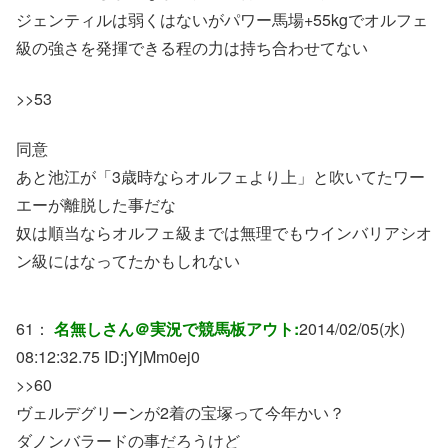
ジェンティルは弱くはないがパワー馬場+55kgでオルフェ
級の強さを発揮できる程の力は持ち合わせてない
>>53
同意
あと池江が「3歳時ならオルフェより上」と吹いてたワー
エーが離脱した事だな
奴は順当ならオルフェ級までは無理でもウインバリアシオ
ン級にはなってたかもしれない
61：
名無しさん＠実況で競馬板アウト:
2014/02/05(水)
08:12:32.75 ID:
jYjMm0ej0
>>60
ヴェルデグリーンが2着の宝塚って今年かい？
ダノンバラードの事だろうけど