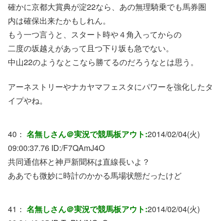
確かに京都大賞典が淀22なら、あの無理騎乗でも馬券圏
内は確保出来たかもしれん。
もう一つ言うと、スタート時や４角入ってからの
二度の坂越えがあって且つ下り坂も急でない。
中山22のようなとこなら勝てるのだろうなとは思う。
アーネストリーやナカヤマフェスタにパワーを強化したタ
イプやね。
40：
名無しさん＠実況で競馬板アウト:
2014/02/04(火)
09:00:37.76 ID:
/F7QAmJ4O
共同通信杯と神戸新聞杯は直線長いよ？
ああでも微妙に時計のかかる馬場状態だったけど
41：
名無しさん＠実況で競馬板アウト:
2014/02/04(火)