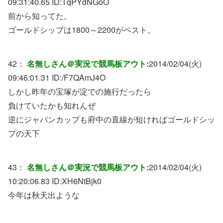
09:31:40.65 ID:
TqPYdNGoO
前から知ってた。
ゴールドシップは1800～2200がベスト。
42：
名無しさん＠実況で競馬板アウト:
2014/02/04(火)
09:46:01.31 ID:
/F7QAmJ4O
しかし昨年の宝塚が淀での施行だったら
負けていたかも知れんぜ
逆にジャパンカップも府中の直線が短ければゴールドシッ
プの天下
43：
名無しさん＠実況で競馬板アウト:
2014/02/04(火)
10:20:06.83 ID:
XH6NtBjk0
今年は秋天出ような