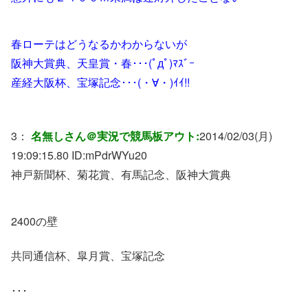
春ローテはどうなるかわからないが
阪神大賞典、天皇賞・春･･･(ﾟдﾟ)ﾏｽﾞｰ
産経大阪杯、宝塚記念･･･(・∀・)ｲｲ!!
3：
名無しさん＠実況で競馬板アウト:
2014/02/03(月)
19:09:15.80 ID:
mPdrWYu20
神戸新聞杯、菊花賞、有馬記念、阪神大賞典
2400の壁
共同通信杯、皐月賞、宝塚記念
･･･