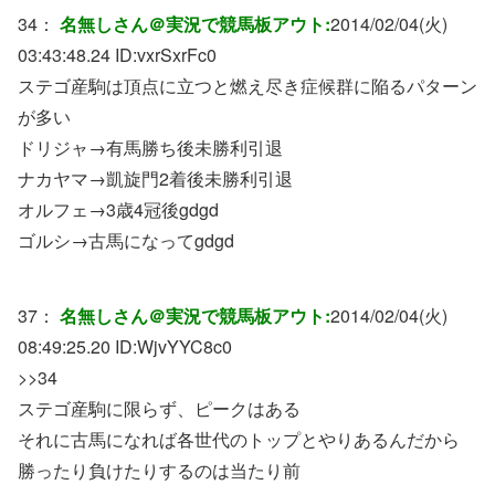
34：
名無しさん＠実況で競馬板アウト:
2014/02/04(火)
03:43:48.24 ID:
vxrSxrFc0
ステゴ産駒は頂点に立つと燃え尽き症候群に陥るパターン
が多い
ドリジャ→有馬勝ち後未勝利引退
ナカヤマ→凱旋門2着後未勝利引退
オルフェ→3歳4冠後gdgd
ゴルシ→古馬になってgdgd
37：
名無しさん＠実況で競馬板アウト:
2014/02/04(火)
08:49:25.20 ID:
WjvYYC8c0
>>34
ステゴ産駒に限らず、ピークはある
それに古馬になれば各世代のトップとやりあるんだから
勝ったり負けたりするのは当たり前