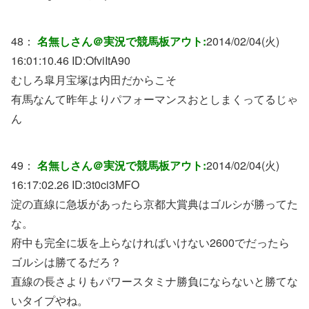
48：
名無しさん＠実況で競馬板アウト:
2014/02/04(火)
16:01:10.46 ID:
OfviItA90
むしろ皐月宝塚は内田だからこそ
有馬なんて昨年よりパフォーマンスおとしまくってるじゃ
ん
49：
名無しさん＠実況で競馬板アウト:
2014/02/04(火)
16:17:02.26 ID:
3t0ci3MFO
淀の直線に急坂があったら京都大賞典はゴルシが勝ってた
な。
府中も完全に坂を上らなければいけない2600でだったら
ゴルシは勝てるだろ？
直線の長さよりもパワースタミナ勝負にならないと勝てな
いタイプやね。