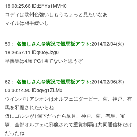
18:08:25.66 ID:
EFYs1MVH0
コディは欧州色強いしもうちょっと見たいなあ
マイルは相手緩いし
59：
名無しさん＠実況で競馬板アウト:
2014/02/04(火)
18:26:57.11 ID:
jt0oyJzg0
早熟馬は4歳でG1勝てないと思うぞ
62：
名無しさん＠実況で競馬板アウト:
2014/02/06(木)
03:30:14.90 ID:
iqvg1ZLM0
ウインバリアシオンはオルフェにダービー、菊、神戸、有
馬を邪魔されたからね
仮にゴルシが1個下だったら皐月、神戸、菊、有馬、宝
塚、全部オルフェに邪魔されて重賞制覇は共同通信杯だけ
だったね