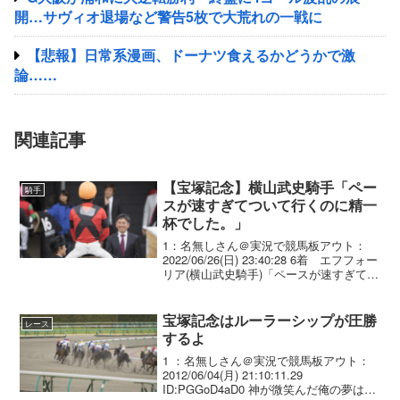
開…サヴィオ退場など警告5枚で大荒れの一戦に
【悲報】日常系漫画、ドーナツ食えるかどうかで激
論……
関連記事
【宝塚記念】横山武史騎手「ペー
騎手
スが速すぎてついて行くのに精一
杯でした。」
1：名無しさん＠実況で競馬板アウト：
2022/06/26(日) 23:40:28 6着 エフフォー
リア(横山武史騎手)「ペースが速すぎてつ
いて行くのに精一杯でした。向正面で鞭
を入れるぐらいで、ついていけなかった
です。ここまで速いと溜めること...
宝塚記念はルーラーシップが圧勝
レース
するよ
1 ：名無しさん＠実況で競馬板アウト：
2012/06/04(月) 21:10:11.29
ID:PGGoD4aD0 神が微笑んだ俺の夢はル