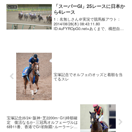
念(...
「スーパーGI」25レースに日本か
レース
ら4レース
1：名無しさん＠実況で競馬板アウト：
2014/08/28(木) 08:43:11.80
ID:4uFYROpG0.net※あくまで、構想自体
が議論に上るようになった、という段階
の話。 議論され始めた“スーパーG1”構想
＞スーパーG1が、3...
宝塚記念でオルフェのオッズと着順を当
てるスレ
宝塚記念(6/24･阪神･芝2200m･G1)枠順確
定 復活なるか･三冠馬オルフェーヴルは
6枠11番、香港でG1初制覇･ルーラーシッ
プは4枠7番