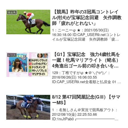
ーラーシップ3 ：名無しさん＠実況で競
馬板アウト：2012/06/04(月) 21:11:02.91
...
【競馬】昨年の3冠馬コントレイ
競走馬
ル(牡4)が宝塚記念回避 矢作調教
師「疲れがとれない」
1：ニーニーφ ★：2021/05/30(日)
16:30:18.00 ID:CAP_USER9.netコントレ
イルが宝塚記念回避 矢作調教師「疲れ
がとれない」 昨年の３冠馬で宝塚記念・
Ｇ１（６月２７日、阪神・芝２２００メ
ートル）に出走予定...
【G1】宝塚記念 強力4歳牡馬を
レース
一蹴！牝馬マリアライト（蛯名）
4角進出ゴール前の叩き合いを制
しG1･2勝目！
129：丁稚ですがφ ★＠＼(^o^)／：
2016/06/26(日) 16:06:03.55
ID:CAP_USER9.net全着順と払戻金 01 8
16 マリアライト 牝5 蛯
名正義 2.12.8 --- 56....
8/12 第47回関屋記念(GⅢ) 【サマ
レース
ーMS】
1 ：名無しさん＠実況で競馬板アウト：
2012/08/10(金) 22:25:53.66
ID:1rxJtPab0┏━━━━━━━━━━┓
∧＿∧ 8/12 新潟11R 芝･左外 1600m
(サマーマイルシリーズ) ┃第47回関屋記