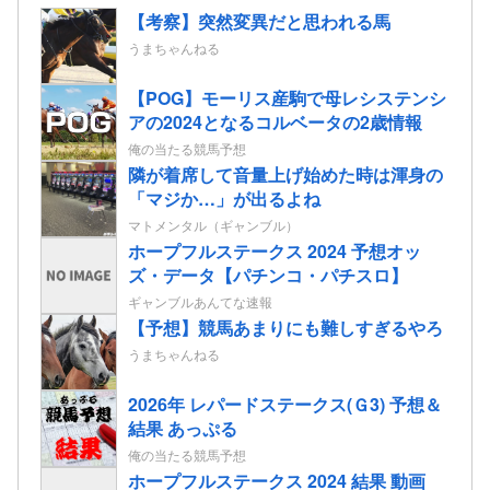
【考察】突然変異だと思われる馬
うまちゃんねる
【POG】モーリス産駒で母レシステンシ
アの2024となるコルベータの2歳情報
俺の当たる競馬予想
隣が着席して音量上げ始めた時は渾身の
「マジか…」が出るよね
マトメンタル（ギャンブル）
ホープフルステークス 2024 予想オッ
ズ・データ【パチンコ・パチスロ】
ギャンブルあんてな速報
【予想】競馬あまりにも難しすぎるやろ
うまちゃんねる
2026年 レパードステークス(Ｇ3) 予想＆
結果 あっぷる
俺の当たる競馬予想
ホープフルステークス 2024 結果 動画