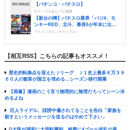
【パチンコ・パチスロ】
ギャンブルあんてな速報
【新台の噂】パチスロ業界「バジ4、モ
ンキーRED、北斗、番長5が年末に出る
ぞ！」←全部一緒に来てどうするんだ
マトメンタル（ギャンブル）
よ！！！少しは分けろよ！
【相互RSS】こちらの記事もオススメ！
歴史的転換点を迎えたＪリーグ Ｊ１史上最多６万３９
６０人の観客が国立を埋める…シーズン移行開幕
【画像】漫画のこう言う物理的に無理だろってシーン冷
めるよね
巨人ライデル、誹謗中傷されてることを告白「家族を
殺すというメッセージを送るのはやめて下さい」
G大阪が浦和に大逆転勝利 終盤に4ゴール波乱の展