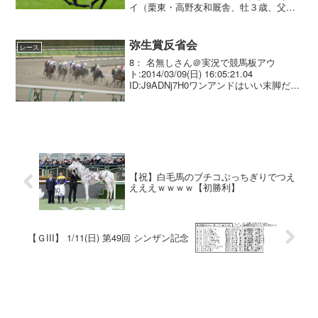
イ（栗東・高野友和厩舎、牡３歳、父デ
ィープインパクト、母シェルズレイ）
が、４月８日の追い切り後に左後肢を跛
行し、来週の...
弥生賞反省会
レース
8： 名無しさん＠実況で競馬板アウ
ト:2014/03/09(日) 16:05:21.04
ID:J9ADNj7H0ワンアンドはいい末脚だっ
たなトゥザは抜け出しよかったけどやっ
ぱ坂はキツイ？ 地味にエアアンセムも頑
張ってたな9： 名無しさん＠...
【祝】白毛馬のブチコぶっちぎりでつえ
えええｗｗｗｗ【初勝利】
【ＧIII】 1/11(日) 第49回 シンザン記念