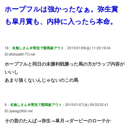
ホープフルは強かったなぁ。弥生賞
も皐月賞も、内枠に入ったら本命。
18：
名無しさん＠実況で競馬板アウト
：2015/01/09(金) 11:20:19.04
ID:dNAaaM17O.net
ホープフルと同日の未勝利戦勝った馬の方がラップ内容が
いいし
あまり強くないんじゃないのこの馬
9：
名無しさん＠実況で競馬板アウト
：2015/01/07(水) 09:33:52.41
ID:Jywagz900.net
その昔のたんぱ→弥生→皐月→ダービーのローテか