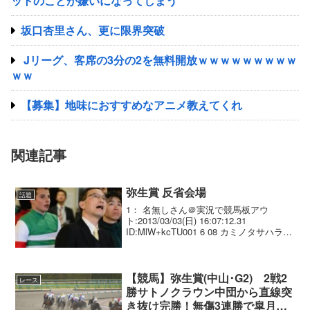
ットのことが嫌いになってしまう
坂口杏里さん、更に限界突破
Jリーグ、客席の3分の2を無料開放ｗｗｗｗｗｗｗｗｗ
ｗｗ
【募集】地味におすすめなアニメ教えてくれ
関連記事
弥生賞 反省会場
話題
1： 名無しさん＠実況で競馬板アウ
ト:2013/03/03(日) 16:07:12.31
ID:MlW+kcTU001 6 08 カミノタサハラ
.牡3 内田博幸 2.01.0 ---.
56.0 512(-2) 国枝 栄 0...
【競馬】弥生賞(中山･G2) 2戦2
レース
勝サトノクラウン中団から直線突
き抜け完勝！無傷3連勝で皐月賞