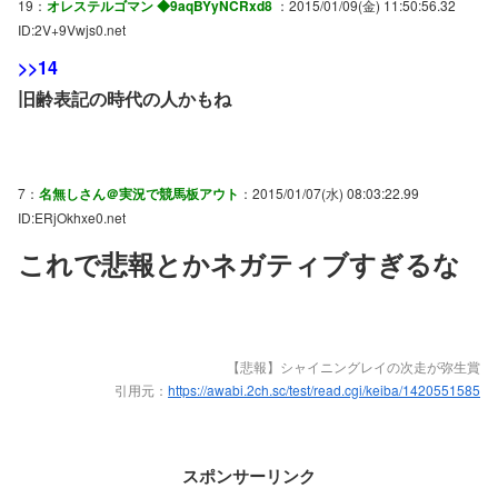
19：
オレステルゴマン ◆9aqBYyNCRxd8
：2015/01/09(金) 11:50:56.32
ID:2V+9Vwjs0.net
>>14
旧齢表記の時代の人かもね
7：
名無しさん＠実況で競馬板アウト
：2015/01/07(水) 08:03:22.99
ID:ERjOkhxe0.net
これで悲報とかネガティブすぎるな
【悲報】シャイニングレイの次走が弥生賞
引用元：
https://awabi.2ch.sc/test/read.cgi/keiba/1420551585
スポンサーリンク