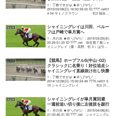
へ
1：丁稚ですがφ ★＠＼(^o^)／：
2015/03/08(日) 16:00:39.02 ID:???*.net01
4 04 サトノクラウン 牡3 福永祐
一 2.01.8 --- 56.0 482(+8) 堀 宣
行 02 ...
シャイニングレイは川田、ベルー
競走馬
フは戸崎で皐月賞へ
1：月の光 ★＠＼(^o^)／：2015/03/25(水)
20:26:51.20 ID:???*.net 弥生賞７着シャ
イニングレイ（栗・高野、牡３）は引き
続き川田騎手、フジテレビ賞スプリング
Ｓ４着ベルーフ（栗・池江、牡３）は戸
崎騎手との...
【競馬】ホープフルS(中山･G2)
レース
クラシックに名乗り！好位追走シ
ャイニングレイ直線抜け出し快勝
1：丁稚ですがφ ★＠＼(^o^)／：
2014/12/28(日) 15:00:24.46 ???0.net01 5
10 シャイニングレイ 牡2 川田
将雅 2.01.9 --- . 55.0 510(-2) 高野
友和 0...
シャイニングレイが皐月賞回避
競走馬
一週前追い切り後に左後肢を跛行
1：月の光 ★＠＼(^o^)／：2015/04/08(水)
21:03:46.31 ID:???*.net シャイニングレ