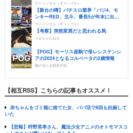
マトメンタル（ギャンブル）
【新台の噂】パチスロ業界「バジ4、モ
ンキーRED、北斗、番長5が年末に出る
ぞ！」←全部一緒に来てどうするんだ
マトメンタル（ギャンブル）
よ！！！少しは分けろよ！
【考察】突然変異だと思われる馬
うまちゃんねる
【POG】モーリス産駒で母レシステンシ
アの2024となるコルベータの2歳情報
俺の当たる競馬予想
【相互RSS】こちらの記事もオススメ！
赤ちゃんをゴミ箱に捨てた女、パパ活で8回も妊娠して
いた
【悲報】狩野英孝さん、魔法少女アニメのオトモマスコ