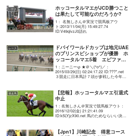
ホッコータルマエがJCD勝つこと
レース
は果たして可能なのだろうか?
1： 名無しさん＠実況で競馬板アウ
ト:2013/11/04(月) 15:49:27.74
ID:V49qlvzJ0語れ
ドバイワールドカップは地元UAE
レース
のプリンスビショップが優勝 ホ
ッコータルマエ5着 エピファネ
イア惨敗
1：ニーニーφ ★＠＼(^o^)／：
2015/03/29(日) 02:24:17.22 ID:???*.net
３競走に日本馬計７頭が参戦した今年の
ドバイ国際競走（ＵＡＥ・メイダン競馬
場）は残念な結果に終わった。 メーン
で世界最高賞金（１着...
【悲報】ホッコータルマエ引退式
競走馬
中止
1：名無しさん＠実況で競馬板アウト：
2016/12/02(金) 21:21:41.09
ID:k5LYjzX90.net 馬のためならいい決断
だと思った大井競馬場で予定されていた
Ｇ１・１０勝馬ホッコータルマエ（牡
７、西浦）の引退式中止が決ま...
【Jpn1】川崎記念 得意コース
話題