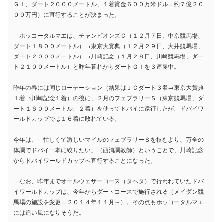
ＧＩ、ダート２０００メートル、１着賞金６００万米ドル＝約７億２０
００万円）に直行することが決まった。
ホッコータルマエは、チャンピオンズＣ（１２月７日、中京競馬場、
ダート１８００メートル）→東京大賞典（１２月２９日、大井競馬場、
ダート２０００メートル）→川崎記念（１月２８日、川崎競馬場、ダー
ト２１００メートル）と昨年暮れからダートＧＩを３連勝中。
昨年の春には同じローテーション（結果はＪＣダート３着→東京大賞典
１着→川崎記念１着）の後に、２月のフェブラリーＳ（東京競馬場、ダ
ート１６００メートル、２着）を使ってドバイに遠征したが、ドバイワ
ールドカップでは１６着に敗れている。
今年は、「忙しくて激しいマイルのフェブラリーＳを挟むより、万全の
体調でドバイ一本に絞りたい」（西浦調教師）ということで、川崎記念
からドバイワールドカップへ直行することになった。
なお、昨年までオールウェザーコース（タペタ）で行われていたドバ
イワールドカップは、今年からダートコースで施行される（メイダン競
馬場の施設を変更＝２０１４年１１月～）。その点もホッコータルマエ
には追い風になりそうだ。