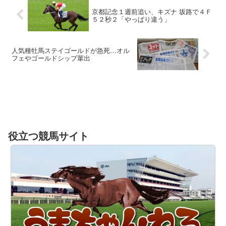
京都記念１週前追い、キズナ 坂路で４Ｆ
５２秒２「やっぱり違う」
人気種牡馬ステイゴールドが急死…オル
フェやゴールドシップ輩出
役立つ競馬サイト