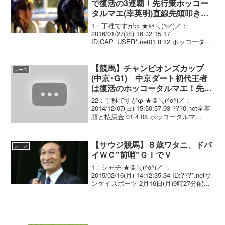
で復活の3連覇！先行策ホッコー
タルマエ(幸英明)直線先頭叩き合
い制しダートG1･10勝目！
1：丁稚ですがφ ★＠＼(^o^)／：
2016/01/27(水) 16:32:15.17
ID:CAP_USER*.net01 8 12 ホッコータル
マエ JRA 牡 7 57.0 幸英明.
(JRA) 西浦勝 507 +5 2:1...
【競馬】チャンピオンズカップ
レース
(中京･G1) 中京ダート初代王者
は復活のホッコータルマエ！先行
策から直線抜け出し中央G1初制
22：丁稚ですがφ ★＠＼(^o^)／：
覇！
2014/12/07(日) 15:50:57.93 ???0.net全着
順と払戻金 01 4 08 ホッコータルマ
エ. 牡5 幸 英明 1.51.0 --
- 57.0 508(+2) ...
【サウジ競馬】８歳ワタニ、ドバ
レース
イＷＣ”前哨”ＧＩでＶ
1：シャチ ★＠＼(^o^)／ ：
2015/02/16(月) 14:12:35.34 ID:???*.netサ
ンケイスポーツ 2月16日(月)9時27分配信
サウジアラビアの大一番でドバイワー
ルドＣ（３月２８日、ＵＡＥメイダン、
ＧＩ、ダ２...