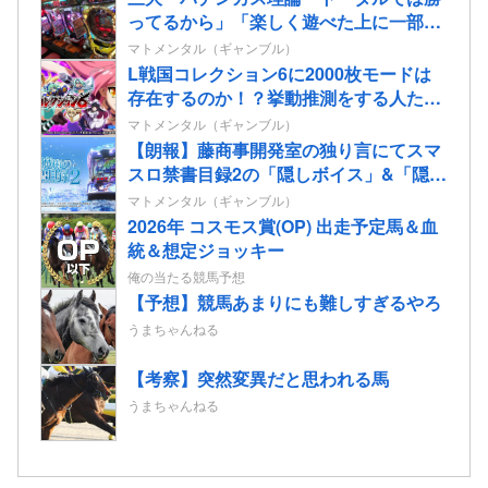
ってるから」「楽しく遊べた上に一部還
元なんてむしろ良心的だよね」
マトメンタル（ギャンブル）
L戦国コレクション6に2000枚モードは
存在するのか！？挙動推測をする人たち
も…
マトメンタル（ギャンブル）
【朗報】藤商事開発室の独り言にてスマ
スロ禁書目録2の「隠しボイス」&「隠し
楽曲（telepath/Real）」解放コマンドが
マトメンタル（ギャンブル）
公開される！
2026年 コスモス賞(OP) 出走予定馬＆血
統＆想定ジョッキー
俺の当たる競馬予想
【予想】競馬あまりにも難しすぎるやろ
うまちゃんねる
【考察】突然変異だと思われる馬
うまちゃんねる