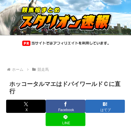
ホーム
競走馬
ホッコータルマエはドバイワールドＣに直
行
X
Facebook
はてブ
LINE