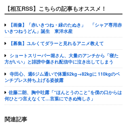
【相互RSS】こちらの記事もオススメ！
【画像】「赤いきつね・緑のたぬき」 「シャア専用赤
いきつねうどん」誕生 東洋水産
【募集】ユルくてダラーと見れるアニメ教えて
ショートスリーパー堀さん、大量のアンチから「寝た
方がいい」と誹謗中傷され配信中に泣き出してしまう
寺田心、週6ジム通いで体重62kg→82kgに 110kgのベ
ンチプレス持ち上げる姿披露
佐藤二朗、胸中吐露「“ほんとうのこと”を僕の口からは
何ひとつ言えなくて…言葉にできぬ悔しさ」
関連記事