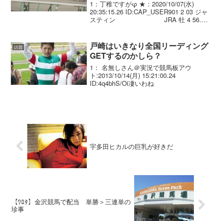
1：丁稚ですがφ ★：2020/10/07(水)
20:35:15.26 ID:CAP_USER901 2 03 ジャ
スティン JRA 牡 4 56.0
戸崎圭.(JRA) 矢作芳 489 4 1:10:8 02 3
0...
戸崎はいきなり全国リーディング
話題
GETするのかしら？
1： 名無しさん＠実況で競馬板アウ
ト:2013/10/14(月) 15:21:00.24
ID:4q4bhS/Oi凄いわね
宇多田ヒカルの巨乳が好きだ
【ﾜﾛﾀ】金沢競馬で配当 単勝＞三連単の
珍事