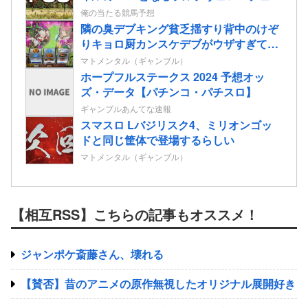
2歳情報
俺の当たる競馬予想
隣の臭デブキング貧乏揺すり背中のけぞ
りキョロ厨カンスケデブがウザすぎて心
が折れそう…
マトメンタル（ギャンブル）
ホープフルステークス 2024 予想オッ
ズ・データ【パチンコ・パチスロ】
ギャンブルあんてな速報
スマスロ Lバジリスク4、ミリオンゴッ
ドと同じ筐体で登場するらしい
マトメンタル（ギャンブル）
【相互RSS】こちらの記事もオススメ！
ジャンポケ斎藤さん、壊れる
【賛否】昔のアニメの原作無視したオリジナル展開好き