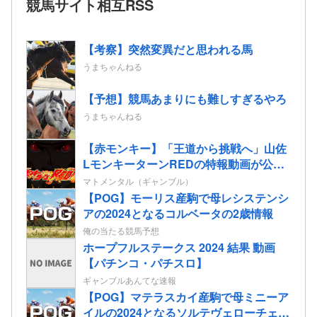
競馬サイト相互RSS
【考察】突然変異だと思われる馬
うまちゃんねる
【予想】競馬あまりにも難しすぎるやろ
うまちゃんねる
【赤モンキー】「王道から挑戦へ」山佐
LモンキーターンREDの特報動画が公
開！
マトメンタル（ギャンブル）
【POG】モーリス産駒で母レシステンシ
アの2024となるコルベータの2歳情報
俺の当たる競馬予想
ホープフルステークス 2024 結果 動画
【パチンコ・パチスロ】
ギャンブルあんてな速報
【POG】マテラスカイ産駒で母ミニーア
イルの2024となるソルテヴェローチェの