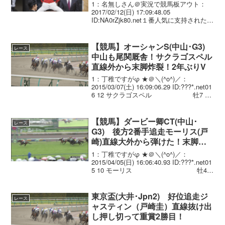
1：名無しさん＠実況で競馬板アウト：
2017/02/12(日) 17:09:48.05
ID:NA0rZjk80.net１番人気に支持されたム
ーヴザワールドは３着。好位から進出
し、直線の叩き合いには加わったが、最
後に伸び切れなかった。「前走...
【競馬】オーシャンS(中山･G3)
レース
中山も尾関厩舎！サクラゴスペル
直線外から末脚炸裂！2年ぶりV
1：丁稚ですがφ ★＠＼(^o^)／：
2015/03/07(土) 16:09:06.29 ID:???*.net01
6 12 サクラゴスペル 牡7 戸
崎圭太 1.08.7 --- 56.0 494(+10)
尾関 知人 ...
【競馬】ダービー卿CT(中山･
レース
G3) 後方2番手追走モーリス(戸
崎)直線大外から弾けた！末脚一
閃重賞初制覇！
1：丁稚ですがφ ★＠＼(^o^)／：
2015/04/05(日) 16:06:40.93 ID:???*.net01
5 10 モーリス 牡4
戸崎圭太 1.32.2 --- 55.0 508(-2)
堀 宣行...
東京盃(大井･Jpn2) 好位追走ジ
レース
ャスティン（戸崎圭）直線抜け出
し押し切って重賞2勝目！