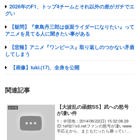
2026年のF1、トップ4チームとそれ以外の差がガチでエ
グい
【疑問】『東島丹三郎は仮面ライダーになりたい』って
アニメを見てる人に聞きたい事がある
【悲報】アニメ『ワンピース』取り返しのつかない矛盾
してしまう
【画像】tuki.(17)、全身を公開
関連記事
【大波乱の函館SS】武への怒号
レース
が凄い件
1：＠現地：2014/06/22(日) 15:32:08.29
ID:1eH2///x0.netファンの怒号が凄いwww
手応えから、まともだったら勝っていた
な 何しに函館に来たんやら