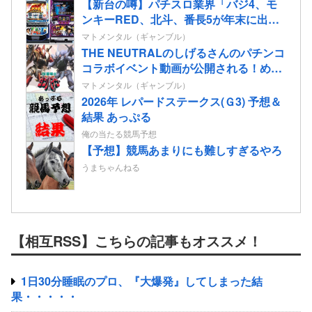
【新台の噂】パチスロ業界「バジ4、モ
ンキーRED、北斗、番長5が年末に出る
ぞ！」←全部一緒に来てどうするんだ
マトメンタル（ギャンブル）
よ！！！少しは分けろよ！
THE NEUTRALのしげるさんのパチンコ
コラボイベント動画が公開される！めっ
ちゃ楽しそうだな！！！
マトメンタル（ギャンブル）
2026年 レパードステークス(Ｇ3) 予想＆
結果 あっぷる
俺の当たる競馬予想
【予想】競馬あまりにも難しすぎるやろ
うまちゃんねる
【相互RSS】こちらの記事もオススメ！
1日30分睡眠のプロ、『大爆発』してしまった結
果・・・・・