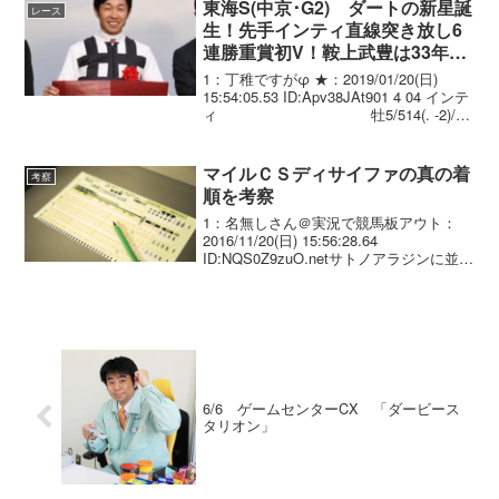
16:...
東海S(中京･G2) ダートの新星誕
レース
生！先手インティ直線突き放し6
連勝重賞初V！鞍上武豊は33年連
続重賞勝ち
1：丁稚ですがφ ★：2019/01/20(日)
15:54:05.53 ID:Apv38JAt901 4 04 インテ
ィ 牡5/514(. -2)/
1.49.8 --- 武 豊 56.0 野中
賢二...
マイルＣＳディサイファの真の着
考察
順を考察
1：名無しさん＠実況で競馬板アウト：
2016/11/20(日) 15:56:28.64
ID:NQS0Z9zuO.netサトノアラジンに並ぼ
うとしてたし３、４着だったと思う
6/6 ゲームセンターCX 「ダービース
タリオン」