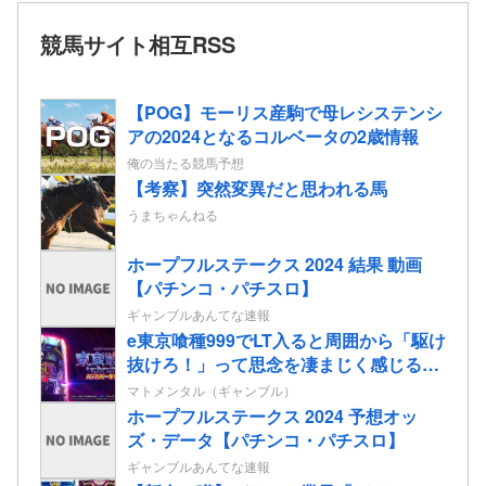
競馬サイト相互RSS
【POG】モーリス産駒で母レシステンシ
アの2024となるコルベータの2歳情報
俺の当たる競馬予想
【考察】突然変異だと思われる馬
うまちゃんねる
ホープフルステークス 2024 結果 動画
【パチンコ・パチスロ】
ギャンブルあんてな速報
e東京喰種999でLT入ると周囲から「駆け
抜けろ！」って思念を凄まじく感じる…
マトメンタル（ギャンブル）
ホープフルステークス 2024 予想オッ
ズ・データ【パチンコ・パチスロ】
ギャンブルあんてな速報