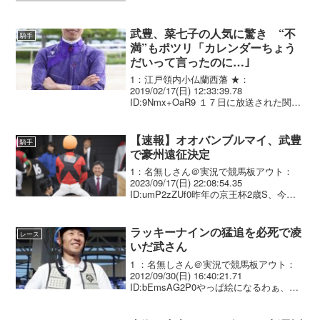
武豊、菜七子の人気に驚き “不
騎手
満”もポツリ「カレンダーちょう
だいって言ったのに…｣
1：江戸領内小仏蘭西藩 ★：
2019/02/17(日) 12:33:39.78
ID:9Nmx+OaR9 １７日に放送された関西
テレビの競馬情報番組「うまンｃｈｕ」
（土曜深夜１・１５）は、この日東京競
馬場で行われるＪＲＡ今年最初のＧ１
【速報】オオバンブルマイ、武豊
騎手
「フェ...
で豪州遠征決定
1：名無しさん＠実況で競馬板アウト：
2023/09/17(日) 22:08:54.35
ID:umP2zZUf0昨年の京王杯2歳S、今年4
月アーリントンCと重賞を2勝し、5月の
前走・NHKマイルCで3着だったオオバン
ブルマイ（牡3＝吉村、父...
ラッキーナインの猛追を必死で凌
レース
いだ武さん
1 ：名無しさん＠実況で競馬板アウト：
2012/09/30(日) 16:40:21.71
ID:bEmsAG2P0やっぱ絵になるわぁ、か
っこええわぁ(;´Д｀)ﾊｧﾊｧ2 ：名無しさん
＠実況で競馬板アウト：2012/09/30(日)