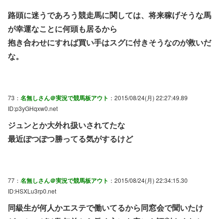
路頭に迷うであろう競走馬に関しては、将来稼げそうな馬
が幸運なことに何頭も居るから
抱き合わせにすれば買い手はスグに付きそうなのが救いだ
な。
73：
名無しさん＠実況で競馬板アウト
：2015/08/24(月) 22:27:49.89
ID:p3yGHqxw0.net
ジュンとか大外れ扱いされてたな
最近ぽつぽつ勝ってる気がするけど
77：
名無しさん＠実況で競馬板アウト
：2015/08/24(月) 22:34:15.30
ID:HSXLu3rp0.net
同級生が何人かエステで働いてるから同窓会で聞いたけ