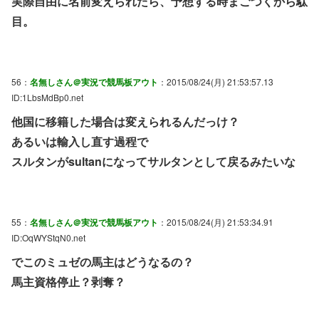
実際自由に名前変えられたら、予想する時まごつくから駄
目。
56：
名無しさん＠実況で競馬板アウト
：2015/08/24(月) 21:53:57.13
ID:1LbsMdBp0.net
他国に移籍した場合は変えられるんだっけ？
あるいは輸入し直す過程で
スルタンがsultanになってサルタンとして戻るみたいな
55：
名無しさん＠実況で競馬板アウト
：2015/08/24(月) 21:53:34.91
ID:OqWYStqN0.net
でこのミュゼの馬主はどうなるの？
馬主資格停止？剥奪？