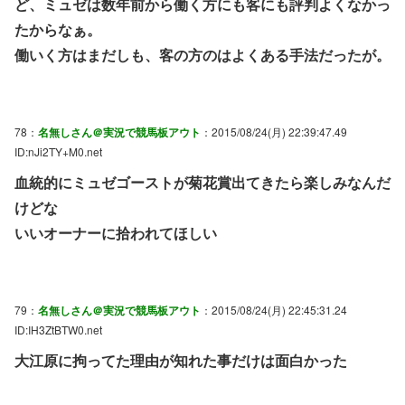
ど、ミュゼは数年前から働く方にも客にも評判よくなかっ
たからなぁ。
働いく方はまだしも、客の方のはよくある手法だったが。
78：
名無しさん＠実況で競馬板アウト
：2015/08/24(月) 22:39:47.49
ID:nJi2TY+M0.net
血統的にミュゼゴーストが菊花賞出てきたら楽しみなんだ
けどな
いいオーナーに拾われてほしい
79：
名無しさん＠実況で競馬板アウト
：2015/08/24(月) 22:45:31.24
ID:IH3ZtBTW0.net
大江原に拘ってた理由が知れた事だけは面白かった