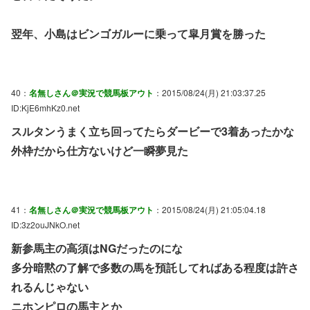
翌年、小島はビンゴガルーに乗って皐月賞を勝った
40：
名無しさん＠実況で競馬板アウト
：2015/08/24(月) 21:03:37.25
ID:KjE6mhKz0.net
スルタンうまく立ち回ってたらダービーで3着あったかな
外枠だから仕方ないけど一瞬夢見た
41：
名無しさん＠実況で競馬板アウト
：2015/08/24(月) 21:05:04.18
ID:3z2ouJNkO.net
新参馬主の高須はNGだったのにな
多分暗黙の了解で多数の馬を預託してればある程度は許さ
れるんじゃない
ニホンピロの馬主とか