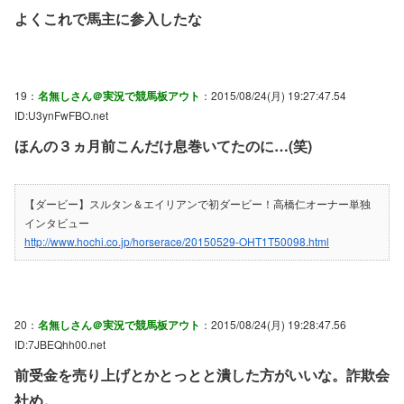
よくこれで馬主に参入したな
19：
名無しさん＠実況で競馬板アウト
：2015/08/24(月) 19:27:47.54
ID:U3ynFwFBO.net
ほんの３ヵ月前こんだけ息巻いてたのに…(笑)
【ダービー】スルタン＆エイリアンで初ダービー！高橋仁オーナー単独
インタビュー
http://www.hochi.co.jp/horserace/20150529-OHT1T50098.html
20：
名無しさん＠実況で競馬板アウト
：2015/08/24(月) 19:28:47.56
ID:7JBEQhh00.net
前受金を売り上げとかとっとと潰した方がいいな。詐欺会
社め。