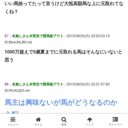
いい馬拾ってたって言うけど大抵高額馬な上に元取れてな
くね？
87：
名無しさん＠実況で競馬板アウト
：2015/08/24(月) 23:20:03.13
ID:8toecNLB0.net
1000万超えで3歳夏までに元取れる馬はそんなにいないと
思う
88：
名無しさん＠実況で競馬板アウト
：2015/08/24(月) 23:21:57.60
ID:RirvKJj20.net
馬主は興味ないが馬がどうなるのか
心配
けっこう楽しみにしてた馬いたから
メニュー
ホーム
検索
トップ
サイドバー