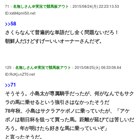
71：
名無しさん＠実況で競馬板アウト
：2015/08/24(月) 22:23:13.53
ID:xsM4pmi50.net
>>58
さくらなんて普遍的な単語だし全く問題ないだろ！
朝鮮人だけどすげーいいオーナーさんだぞ。
125：
名無しさん＠実況で競馬板アウト
：2015/08/25(火) 06:33:06.64
ID:RcKj+nZT0.net
>>71
そうそう。小島太が専属騎手だったが、何がなんでもサク
ラの馬に乗せるという強引さはなかったそうだ
78年秋、小島はサクラアケボノに乗っていたが、「アケ
ボノは朝日杯を狙って買った馬。距離が延びては苦しいだ
ろう。年が明けたら好きな馬に乗っていいぞ」
と言ったそうだ。