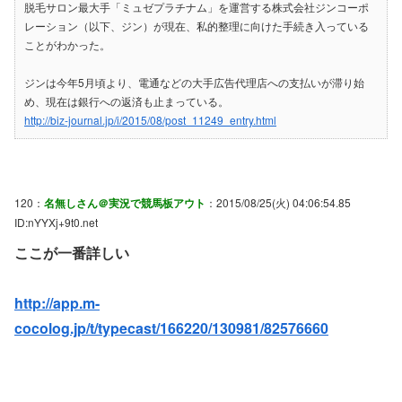
脱毛サロン最大手「ミュゼプラチナム」を運営する株式会社ジンコーポ
レーション（以下、ジン）が現在、私的整理に向けた手続き入っている
ことがわかった。
ジンは今年5月頃より、電通などの大手広告代理店への支払いが滞り始
め、現在は銀行への返済も止まっている。
http://biz-journal.jp/i/2015/08/post_11249_entry.html
120：
名無しさん＠実況で競馬板アウト
：2015/08/25(火) 04:06:54.85
ID:nYYXj+9t0.net
ここが一番詳しい
http://app.m-
cocolog.jp/t/typecast/166220/130981/82576660