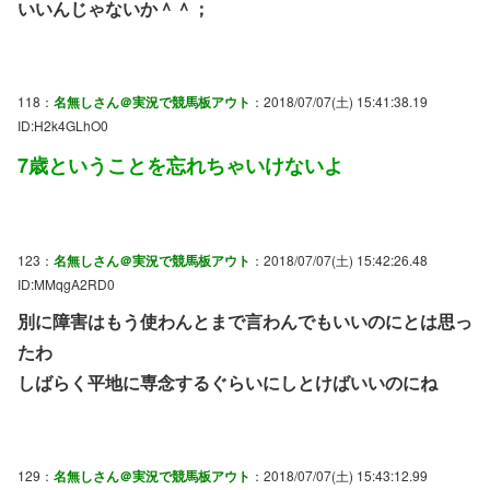
いいんじゃないか＾＾；
118：
名無しさん＠実況で競馬板アウト
：2018/07/07(土) 15:41:38.19
ID:H2k4GLhO0
7歳ということを忘れちゃいけないよ
123：
名無しさん＠実況で競馬板アウト
：2018/07/07(土) 15:42:26.48
ID:MMqgA2RD0
別に障害はもう使わんとまで言わんでもいいのにとは思っ
たわ
しばらく平地に専念するぐらいにしとけばいいのにね
129：
名無しさん＠実況で競馬板アウト
：2018/07/07(土) 15:43:12.99