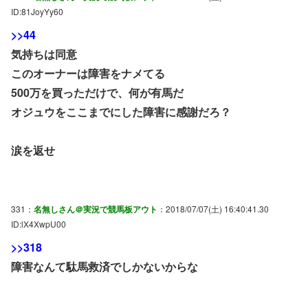
ID:81JoyYy60
>>44
気持ちは同意
このオーナーは障害をナメてる
500万を買っただけで、何が有馬だ
オジュウをここまでにした障害に感謝だろ？
涙を返せ
331：
名無しさん＠実況で競馬板アウト
：2018/07/07(土) 16:40:41.30
ID:lX4XwpU00
>>318
障害なんて駄馬救済でしかないからな