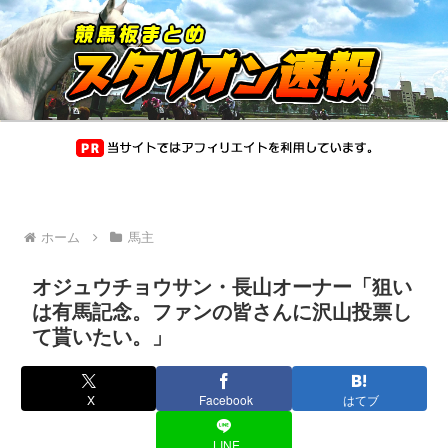
ホーム
馬主
オジュウチョウサン・長山オーナー「狙い
は有馬記念。ファンの皆さんに沢山投票し
て貰いたい。」
X
Facebook
はてブ
LINE