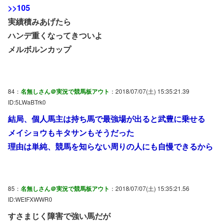
>>105
実績積みあげたら
ハンデ重くなってきついよ
メルボルンカップ
84：
名無しさん＠実況で競馬板アウト
：2018/07/07(土) 15:35:21.39
ID:5LWaBTrk0
結局、個人馬主は持ち馬で最強場が出ると武豊に乗せる
メイショウもキタサンもそうだった
理由は単純、競馬を知らない周りの人にも自慢できるから
85：
名無しさん＠実況で競馬板アウト
：2018/07/07(土) 15:35:21.56
ID:WEtFXWWR0
すさまじく障害で強い馬だが