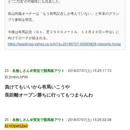
と“二刀流”の可能性にも言及した。
長山尚義オーナーは「もう有馬記念しか考えていない」と年末のグラン
プリ参戦を明言。
今後は有馬記念（Ｇ１、芝２５００メートル、１２月２３日＝中山）に
向けてローテが組まれる。
https://headlines.yahoo.co.jp/hl?a=20180707-00260829-nksports-horse
23：
名無しさん＠実況で競馬板アウト
：2018/07/07(土) 15:25:17.73
ID:2m6vLhP90
負けてもいいから有馬いこうや
長距離オープン勝ちに行ってもつまらんわ
25：
名無しさん＠実況で競馬板アウト
：2018/07/07(土) 15:25:32.08
ID:YOIjWGZw0