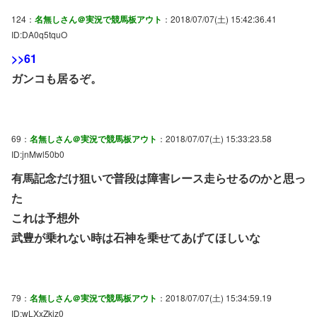
124：
名無しさん＠実況で競馬板アウト
：2018/07/07(土) 15:42:36.41
ID:DA0q5tquO
>>61
ガンコも居るぞ。
69：
名無しさん＠実況で競馬板アウト
：2018/07/07(土) 15:33:23.58
ID:jnMwl50b0
有馬記念だけ狙いで普段は障害レース走らせるのかと思っ
た
これは予想外
武豊が乗れない時は石神を乗せてあげてほしいな
79：
名無しさん＠実況で競馬板アウト
：2018/07/07(土) 15:34:59.19
ID:wLXxZkjz0