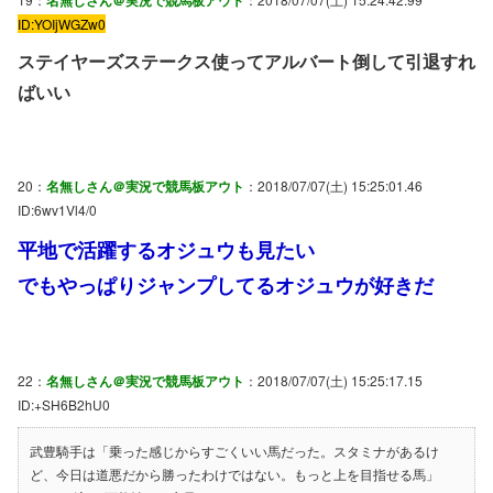
ID:YOIjWGZw0
ステイヤーズステークス使ってアルバート倒して引退すれ
ばいい
20：
名無しさん＠実況で競馬板アウト
：2018/07/07(土) 15:25:01.46
ID:6wv1Vl4/0
平地で活躍するオジュウも見たい
でもやっぱりジャンプしてるオジュウが好きだ
22：
名無しさん＠実況で競馬板アウト
：2018/07/07(土) 15:25:17.15
ID:+SH6B2hU0
武豊騎手は「乗った感じからすごくいい馬だった。スタミナがあるけ
ど、今日は道悪だから勝ったわけではない。もっと上を目指せる馬」