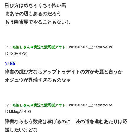
飛び方はめちゃくちゃ怖い馬
まあその辺もあるのだろう
もう障害界でやることもないし
91：
名無しさん＠実況で競馬板アウト
：2018/07/07(土) 15:36:45.26
ID:7XGVI/ON0
>>85
障害の跳び方ならアップトゥデイトの方が奇麗と言うか
オジュウが異端すぎるものなぁ
87：
名無しさん＠実況で競馬板アウト
：2018/07/07(土) 15:35:59.55
ID:MMqgA2RD0
障害ならもう数億は稼げるのに、茨の道を進むあたりは応
援したいけどな