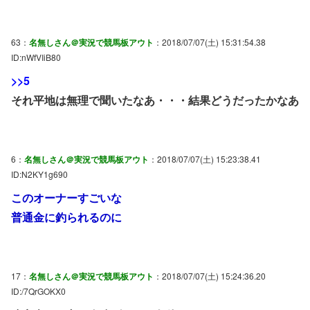
63：
名無しさん＠実況で競馬板アウト
：2018/07/07(土) 15:31:54.38
ID:nWfVIiB80
>>5
それ平地は無理で聞いたなあ・・・結果どうだったかなあ
6：
名無しさん＠実況で競馬板アウト
：2018/07/07(土) 15:23:38.41
ID:N2KY1g690
このオーナーすごいな
普通金に釣られるのに
17：
名無しさん＠実況で競馬板アウト
：2018/07/07(土) 15:24:36.20
ID:/7QrGOKX0