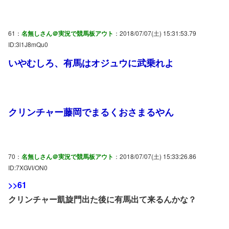
61：
名無しさん＠実況で競馬板アウト
：2018/07/07(土) 15:31:53.79
ID:3l1J8mQu0
いやむしろ、有馬はオジュウに武乗れよ
クリンチャー藤岡でまるくおさまるやん
70：
名無しさん＠実況で競馬板アウト
：2018/07/07(土) 15:33:26.86
ID:7XGVI/ON0
>>61
クリンチャー凱旋門出た後に有馬出て来るんかな？