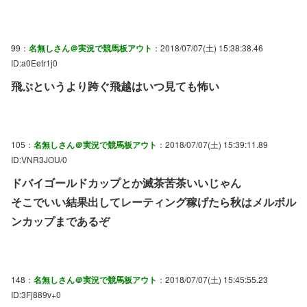
99：
名無しさん＠実況で競馬板アウト
：2018/07/07(土) 15:38:38.46
ID:a0Eetr1j0
飛ぶというより跨ぐ飛越はいつ見ても怖い
105：
名無しさん＠実況で競馬板アウト
：2018/07/07(土) 15:39:11.89
ID:VNR3JOU/0
ドバイゴールドカップとか滅茶苦茶いいじゃん
そこでいい結果出してレーティング稼げたら秋はメルボル
ンカップまであるぞ
148：
名無しさん＠実況で競馬板アウト
：2018/07/07(土) 15:45:55.23
ID:3Fj889v+0