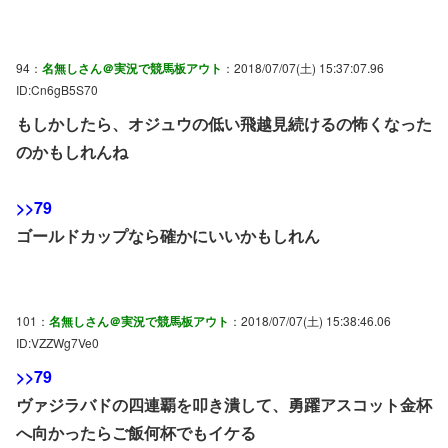
94：
名無しさん＠実況で競馬板アウト
：2018/07/07(土) 15:37:07.96
ID:Cn6gB5S70
もしかしたら、オジュウの低い飛越見続けるの怖くなった
のかもしれんね
>>79
ゴールドカップなら確かにいいかもしれん
101：
名無しさん＠実況で競馬板アウト
：2018/07/07(土) 15:38:46.06
ID:VZZWg7Ve0
>>79
ヴァジラバドの四連覇を叩き潰して、勇躍アスコット金杯
へ向かったらご飯何杯でもイケる