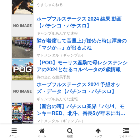
うまちゃんねる
ホープフルステークス 2024 結果 動画
【パチンコ・パチスロ】
ギャンブルあんてな速報
隣が着席して音量上げ始めた時は渾身の
「マジか…」が出るよね
マトメンタル（ギャンブル）
【POG】モーリス産駒で母レシステンシ
アの2024となるコルベータの2歳情報
俺の当たる競馬予想
ホープフルステークス 2024 予想オッ
ズ・データ【パチンコ・パチスロ】
ギャンブルあんてな速報
【新台の噂】パチスロ業界「バジ4、モ
ンキーRED、北斗、番長5が年末に出る
ぞ！」←全部一緒に来てどうするんだ
マトメンタル（ギャンブル）
よ！！！少しは分けろよ！
メニュー
ホーム
検索
トップ
サイドバー