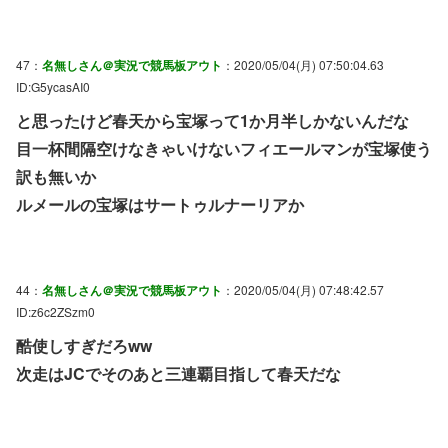
47：
名無しさん＠実況で競馬板アウト
：2020/05/04(月) 07:50:04.63
ID:G5ycasAI0
と思ったけど春天から宝塚って1か月半しかないんだな
目一杯間隔空けなきゃいけないフィエールマンが宝塚使う
訳も無いか
ルメールの宝塚はサートゥルナーリアか
44：
名無しさん＠実況で競馬板アウト
：2020/05/04(月) 07:48:42.57
ID:z6c2ZSzm0
酷使しすぎだろww
次走はJCでそのあと三連覇目指して春天だな