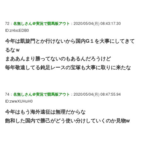
72：
名無しさん＠実況で競馬板アウト
：2020/05/04(月) 08:43:17.30
ID:zr4xcEDB0
今年は凱旋門とか行けないから国内G１を大事にしてきて
るなｗ
まああんまり勝ってないのもあるんだろうけど
毎年敬遠してる鈍足レースの宝塚も大事に取りに来たな
74：
名無しさん＠実況で競馬板アウト
：2020/05/04(月) 08:47:55.94
ID:zwwXUHuH0
今年はもう海外遠征は無理だからな
飽和した国内で勝己がどう使い分けしていくのか見物w