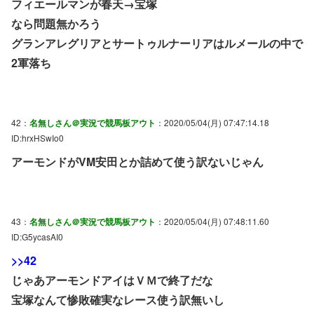
フィエールマンが春天→宝塚
なら問題無かろう
グランアレグリアとサートゥルナーリアはルメールの中で
2軍落ち
42：
名無しさん＠実況で競馬板アウト
：2020/05/04(月) 07:47:14.18
ID:hrxHSwIo0
アーモンドがVM安田とか詰めて使う訳ないじゃん
43：
名無しさん＠実況で競馬板アウト
：2020/05/04(月) 07:48:11.60
ID:G5ycasAI0
>>42
じゃあアーモンドアイはＶＭで終了だな
宝塚なんて惨敗確実なレース使う訳無いし