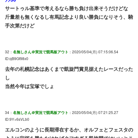
サートゥル基準で考えるなら勝ち負け出来そうだけどな
斤量差も無くなるし有馬記念より良い勝負になりそう、騎
手次第だけど
32：
名無しさん＠実況で競馬板アウト
：2020/05/04(月) 07:15:06.54
ID:qB9Gf98x0
去年の札幌記念はあくまで凱旋門賞見据えたレースだった
し
当然今年は宝塚でしょ
34：
名無しさん＠実況で競馬板アウト
：2020/05/04(月) 07:21:25.27
ID:9Y+6sVLb0
エルコンのように長期滞在するか、オルフェとフェスタの