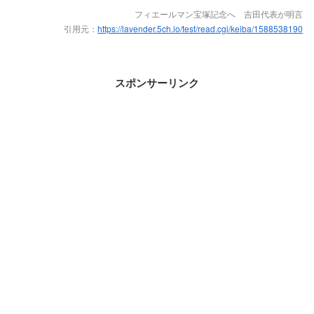
フィエールマン宝塚記念へ 吉田代表が明言
引用元：
https://lavender.5ch.io/test/read.cgi/keiba/1588538190
スポンサーリンク