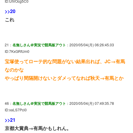
ID:UIVOcg5C0
>>20
これ
21：
名無しさん＠実況で競馬板アウト
：2020/05/04(月) 06:26:45.03
ID:7KxGRfUm0
宝塚使ってローテ的な問題がない結果出れば、JC→有馬
なのかな
やっぱり間隔開けないとダメってなれば秋天→有馬とか
46：
名無しさん＠実況で競馬板アウト
：2020/05/04(月) 07:49:35.78
ID:xaLS7Pci0
>>21
京都大賞典→有馬かもしれん。