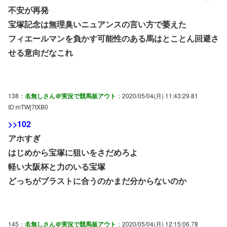
不安が再発
宝塚記念は無理臭いニュアンスの言い方で萎えた
フィエールマンを負かす可能性のある馬はとことん回避さ
せる意向だなこれ
138：
名無しさん＠実況で競馬板アウト
：2020/05/04(月) 11:43:29.81
ID:mTWj7tXB0
>>102
アホすぎ
はじめから宝塚に狙いをさだめろよ
軽い大阪杯と力のいる宝塚
どっちがブラストに合うのかまだ分からないのか
145：
名無しさん＠実況で競馬板アウト
：2020/05/04(月) 12:15:06.78