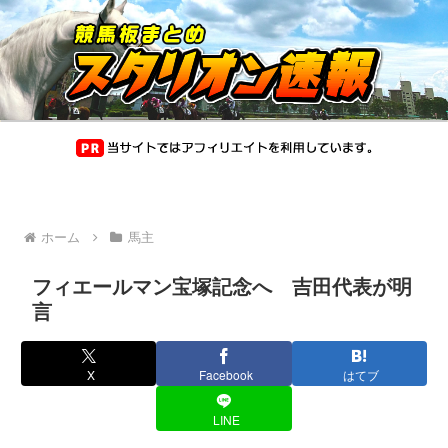
ホーム
馬主
フィエールマン宝塚記念へ 吉田代表が明
言
X
Facebook
はてブ
LINE