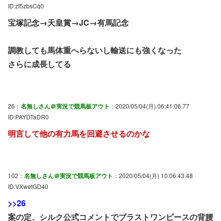
ID:zf5zbsCq0
宝塚記念→天皇賞→JC→有馬記念
調教しても馬体重へらないし輸送にも強くなった
さらに成長してる
26：
名無しさん＠実況で競馬板アウト
：2020/05/04(月) 06:41:06.77
ID:PAYDTaDR0
明言して他の有力馬を回避させるのかな
102：
名無しさん＠実況で競馬板アウト
：2020/05/04(月) 10:06:43.48
ID:VXwetGD40
>>26
案の定、シルク公式コメントでブラストワンピースの背腰