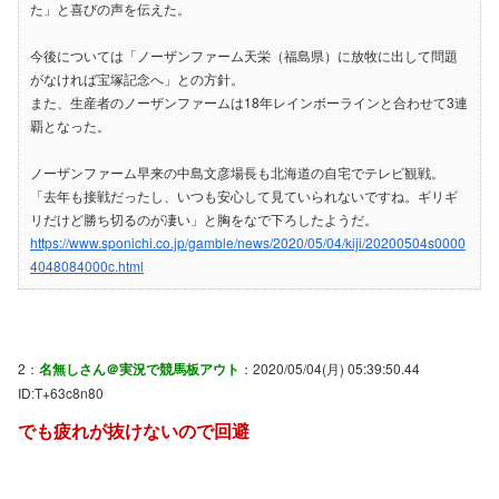
た」と喜びの声を伝えた。
今後については「ノーザンファーム天栄（福島県）に放牧に出して問題
がなければ宝塚記念へ」との方針。
また、生産者のノーザンファームは18年レインボーラインと合わせて3連
覇となった。
ノーザンファーム早来の中島文彦場長も北海道の自宅でテレビ観戦。
「去年も接戦だったし、いつも安心して見ていられないですね。ギリギ
リだけど勝ち切るのが凄い」と胸をなで下ろしたようだ。
https://www.sponichi.co.jp/gamble/news/2020/05/04/kiji/20200504s0000
4048084000c.html
2：
名無しさん＠実況で競馬板アウト
：2020/05/04(月) 05:39:50.44
ID:T+63c8n80
でも疲れが抜けないので回避