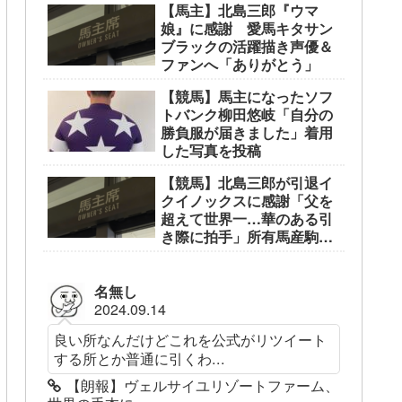
【馬主】北島三郎『ウマ
娘』に感謝 愛馬キタサン
ブラックの活躍描き声優＆
ファンへ「ありがとう」
【競馬】馬主になったソフ
トバンク柳田悠岐「自分の
勝負服が届きました」着用
した写真を投稿
【競馬】北島三郎が引退イ
クイノックスに感謝「父を
超えて世界一…華のある引
き際に拍手」所有馬産駒筆
頭
名無し
2024.09.14
良い所なんだけどこれを公式がリツイート
する所とか普通に引くわ...
【朗報】ヴェルサイユリゾートファーム、