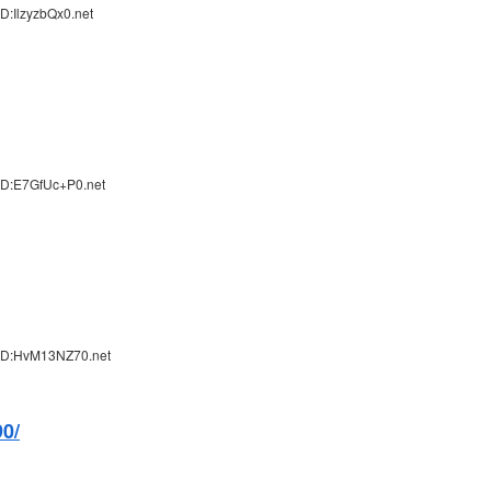
D:IlzyzbQx0.net
ID:E7GfUc+P0.net
 ID:HvM13NZ70.net
90/