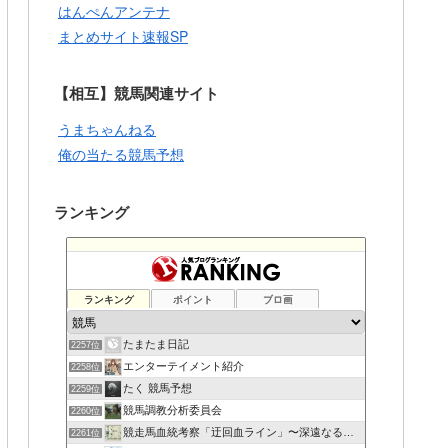
はんぺんアンテナ
まとめサイト速報SP
【相互】競馬関連サイト
うまちゃんねる
俺の当たる競馬予想
ランキング
ランキング
ポイント
ブロ画
たまたま日記
2257位
エンターテイメント紹介
2258位
たく 競馬予想
2259位
競馬調教分析委員会
2260位
競走馬血統考察「迂回血ライン」〜深遠なる血の連鎖〜
2261位