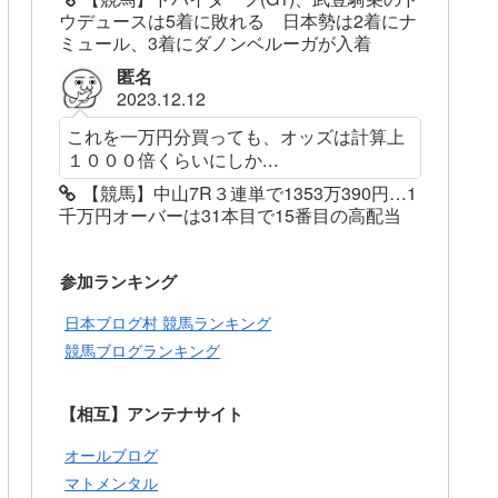
ウデュースは5着に敗れる 日本勢は2着にナ
ミュール、3着にダノンベルーガが入着
匿名
2023.12.12
これを一万円分買っても、オッズは計算上
１０００倍くらいにしか...
【競馬】中山7R３連単で1353万390円…1
千万円オーバーは31本目で15番目の高配当
参加ランキング
日本ブログ村 競馬ランキング
競馬ブログランキング
【相互】アンテナサイト
オールブログ
マトメンタル