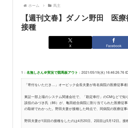
ホーム
馬主
【週刊文春】ダノン野田 医療
接種
X
Facebook
1：
名無しさん＠実況で競馬板アウト
：2021/05/19(水) 16:46:26.76 
「寄付をいただき…」オービック会長夫妻が有名病院の医療従事者用
東証一部上場のシステム関連会社で、「勘定奉行」のCMなどで知
談役のみづき氏（86）が、亀田総合病院に割り当てられた医療従
の取材でわかった。野田夫妻が接種した時点で、同病院の医療従事
野田夫妻が1回目の接種をしたのは4月20日、2回目は5月12日