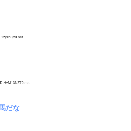
:IlzyzbQx0.net
 ID:HvM13NZ70.net
馬だな