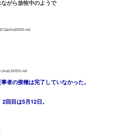
念ながら放牧中のようで
ID:QaxhxdGG0.net
D:JrusLSHD0.net
従事者の接種は完了していなかった。
2回目は5月12日。
よ