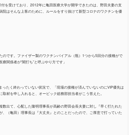
寄付を受けており、2012年に亀田医療大学が開学できたのは、野田夫妻の支
病院はそんな上客のために、ルールをすり抜けて新型コロナのワクチンを優
たのです。ファイザー製のワクチンバイアル（瓶）1つから5回分の接種がで
療関係者が“闇打ち”と呼ぶやり方です」
はまったく終わっていない状況で、「現場の接種が済んでいないのにVIP優先は
に取材を申し入れると、オービック総務部担当者がこう答えた。
複数出て、心配した隆明理事長が高齢の野田会長夫妻に対し『早く打たれた
が、（亀田）理事長は『大丈夫』とのことだったので、ご厚意で打っていた