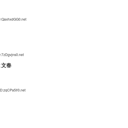
D:QaxhxdGG0.net
:7zDgvjns0.net
よ文春
D:zqCPa5f/0.net