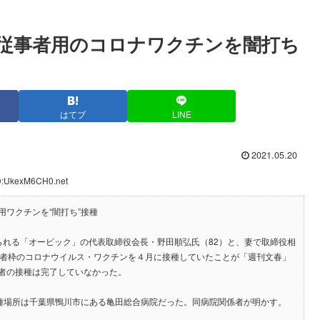
従事者用のコロナワクチンを闇打ち
はてブ
LINE
2021.05.20
ID:UkexM6CH0.net
ワクチンを“闇打ち”接種
られる「オービック」の代表取締役会長・野田順弘氏（82）と、妻で取締役相
事者枠のコロナウイルス・ワクチンを４月に接種していたことが「週刊文春」
者の接種は完了していなかった。
。接種場所は千葉県鴨川市にある亀田総合病院だった。同病院関係者が明かす。