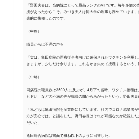
「野田夫妻は、当病院にとって最高ランクのVIPです。毎年多額の
援があったからこそ。みづき夫人は同大学の理事も務めています。
先的に接種したのです」
（中略）
職員からは不満の声も
「実は、亀田病院の医療従事者向けに確保されたワクチンを利用し
きますが、少しだけ余ります。これをかき集めて接種するという、医
（中略）
同病院の職員数は3500人に及ぶが、4月下旬当時、ワクチン接種
ヒドい」などの不満の声が職員の間からあがったという。野田夫妻
「私どもは亀田病院を産業医にしています。社内でコロナ感染者が
方が安心では』と話をした。野田会長はそれが可能なのか確認した
だいた」
亀田総合病院は書面で概ね以下のように回答した。