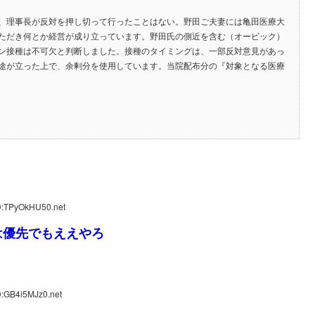
、理事長が反対を押し切って行ったことはない。野田ご夫妻には亀田医療大
ただき何とか経営が成り立っています。野田氏の側近を含む（オービック）
ン接種は不可欠と判断しました。接種のタイミングは、一部反対意見があっ
途が立った上で、余剰分を使用しています。当院配布分の『対象となる医療
D:TPyOkHU50.net
は優先でもええやろ
D:GB4i5MJz0.net