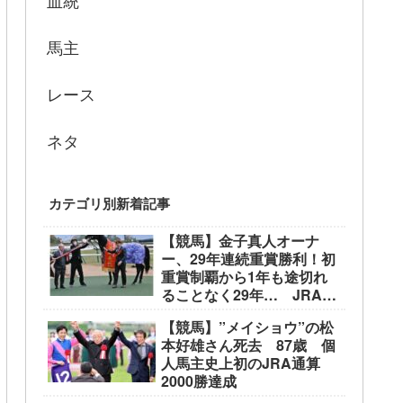
血統
馬主
レース
ネタ
カテゴリ別新着記事
【競馬】金子真人オーナ
ー、29年連続重賞勝利！初
重賞制覇から1年も途切れ
ることなく29年… JRA重
賞は122勝目 ネット「す
【競馬】”メイショウ”の松
ごすぎる」
本好雄さん死去 87歳 個
人馬主史上初のJRA通算
2000勝達成