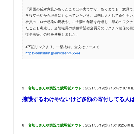
「周囲の反対意見があったことは事実ですが、あくまでも一意見で
学設立当初から理事にもなっていただき、以来個人として寄付をい
社員のコロナ感染の現状や、ご夫妻の年齢を考慮し、早めのワクチ
たことも考慮し、当院職員の接種希望者全員分のワクチン確保の目
従事者等』の枠を使用しました」
※下記リンクより、一部抜粋。全文はソースで
https://bunshun.jp/articles/-/45544
3：
名無しさん＠実況で競馬板アウト
：2021/05/19(水) 16:47:19.10 I
擁護するわけやないけど多額の寄付してる人
8：
名無しさん＠実況で競馬板アウト
：2021/05/19(水) 16:48:25.40 I