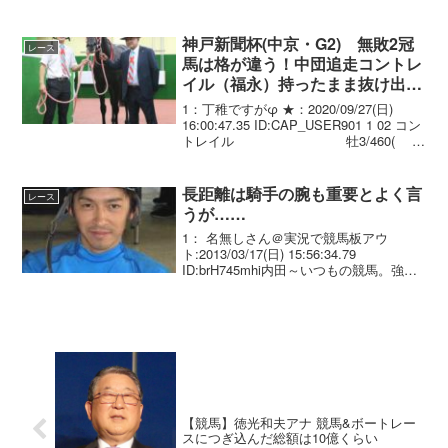
の印象は。「総合力が高そうな牝馬だ
と。パワーもあるし、有馬記念に合いそ
う。ずっと見ていて、出して行っ...
神戸新聞杯(中京・G2) 無敗2冠
レース
馬は格が違う！中団追走コントレ
イル（福永）持ったまま抜け出し
大楽勝！いざ菊花賞へ
1：丁稚ですがφ ★：2020/09/27(日)
16:00:47.35 ID:CAP_USER901 1 02 コン
トレイル 牡3/460(
0)/ 2.12.5 --- 福永祐一 56.0
矢作 芳人 02...
長距離は騎手の腕も重要とよく言
レース
うが……
1： 名無しさん＠実況で競馬板アウ
ト:2013/03/17(日) 15:56:34.79
ID:brH745mhi内田～いつもの競馬。強引
にも見えるが馬の能力を信じてる乗り
方。武～ゴールドシップ以外には先着す
るぞ！という乗り方。負けたが仕方...
【競馬】徳光和夫アナ 競馬&ボートレー
スにつぎ込んだ総額は10億くらい