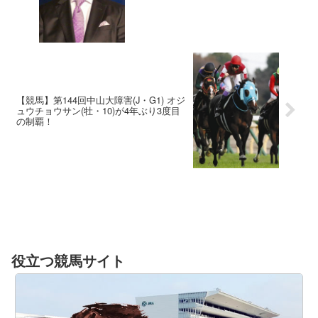
【競馬】第144回中山大障害(J・G1) オジ
ュウチョウサン(牡・10)が4年ぶり3度目
の制覇！
役立つ競馬サイト