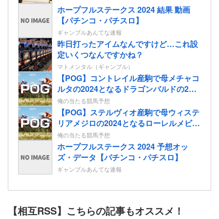
ホープフルステークス 2024 結果 動画
【パチンコ・パチスロ】
ギャンブルあんてな速報
昨日打ったアイムなんですけど…これ設
定いくつなんですかね？
マトメンタル（ギャンブル）
【POG】コントレイル産駒で母メチャコ
ルタの2024となるドラゴンバルドの2歳
情報
俺の当たる競馬予想
【POG】ステルヴィオ産駒で母ウィステ
リアメジロの2024となるローレルメビウ
スの2歳情報
俺の当たる競馬予想
ホープフルステークス 2024 予想オッ
ズ・データ【パチンコ・パチスロ】
ギャンブルあんてな速報
【相互RSS】こちらの記事もオススメ！