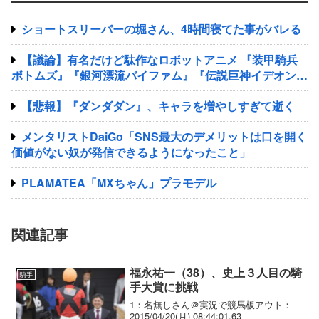
ショートスリーパーの堀さん、4時間寝てた事がバレる
【議論】有名だけど駄作なロボットアニメ 『装甲騎兵
ボトムズ』『銀河漂流バイファム』『伝説巨神イデオン』
『超獣機神ダンクーガ』『銀河疾風サスライガー』
【悲報】『ダンダダン』、キャラを増やしすぎて逝く
メンタリストDaiGo「SNS最大のデメリットは口を開く
価値がない奴が発信できるようになったこと」
PLAMATEA「MXちゃん」プラモデル
関連記事
福永祐一（38）、史上３人目の騎
騎手
手大賞に挑戦
1：名無しさん＠実況で競馬板アウト：
2015/04/20(月) 08:44:01.63