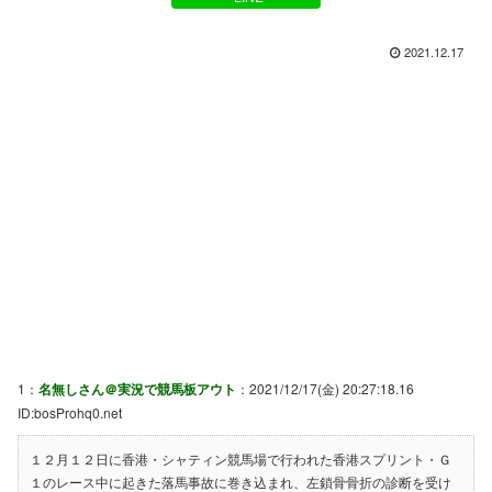
2021.12.17
1：
名無しさん＠実況で競馬板アウト
：2021/12/17(金) 20:27:18.16
ID:bosProhq0.net
１２月１２日に香港・シャティン競馬場で行われた香港スプリント・Ｇ
１のレース中に起きた落馬事故に巻き込まれ、左鎖骨骨折の診断を受け