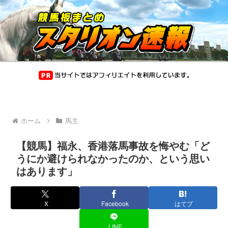
ホーム
馬主
【競馬】福永、香港落馬事故を悔やむ「ど
うにか避けられなかったのか、という思い
はあります」
X
Facebook
はてブ
LINE