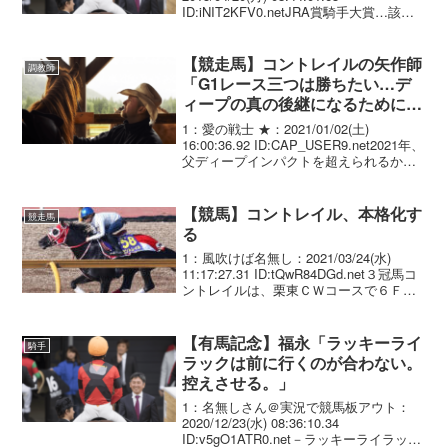
ID:iNIT2KFV0.netJRA賞騎手大賞…該当
年度中に最多勝利騎手、最高勝率騎手、
最多賞金獲得騎手の全ての部門を受賞し
た際に同時に表彰される 4...
【競走馬】コントレイルの矢作師
調教師
「G1レース三つは勝ちたい…デ
ィープの真の後継になるために」
高らかに宣言
1：愛の戦士 ★：2021/01/02(土)
16:00:36.92 ID:CAP_USER9.net2021年、
父ディープインパクトを超えられるか
が、コントレイルに与えられた使命だ。
矢作師は高らかに宣言する。「2021年は
負けないでいきた...
【競馬】コントレイル、本格化す
競走馬
る
1：風吹けば名無し：2021/03/24(水)
11:17:27.31 ID:tQwR84DGd.net３冠馬コ
ントレイルは、栗東ＣＷコースで６Ｆ７
８秒６－６３秒３－４９秒７－３７秒１
－１２秒４の好タイム。内トゥオトゥオ
（３歳未出走）、中テ...
【有馬記念】福永「ラッキーライ
騎手
ラックは前に行くのが合わない。
控えさせる。」
1：名無しさん＠実況で競馬板アウト：
2020/12/23(水) 08:36:10.34
ID:v5gO1ATR0.net－ラッキーライラック