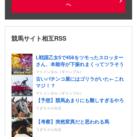
へ
競馬サイト相互RSS
L戦国乙女5で456をツモったスロッター
さん、本能寺が下振れまくってツラそう
マトメンタル（ギャンブル）
古いパチンコ屋にはゴリラがいた←これ
マジ！？
マトメンタル（ギャンブル）
【予想】競馬あまりにも難しすぎるやろ
うまちゃんねる
【考察】突然変異だと思われる馬
うまちゃんねる