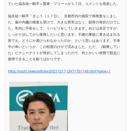
ていた福永祐一騎手＝栗東・フリー＝が１７日、コメントを発表した。
福永祐一騎手「きょう（１７日）、京都市内の病院で再検査をしまし
た。脳や内臓の検査も受けて、大きな異常はなく、鎖骨の骨折だけでし
た。年内に手術をして、リハビリをしていきます。めどは未定ですが、
しっかり治してから復帰したいと思います。不慮の事故に巻き込まれる
形でも、どうにか避けられなかったのか、という思いはあります。不幸
中の幸いというか、この程度のけがで済みました。ただ、（騎乗してい
た）ピクシーナイトが骨折してしまったので、何とかいい状態で競走に
復帰できることを願うばかりです」
https://hochi.news/articles/20211217-OHT1T51149.html?page=1