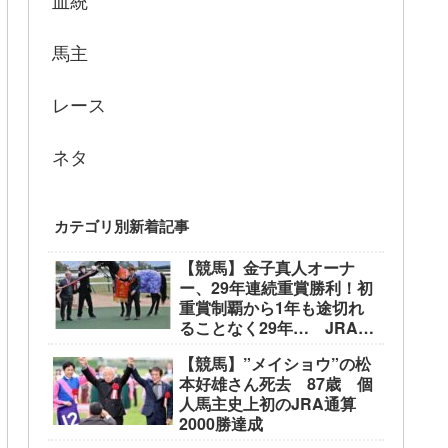
血統
馬主
レース
ネタ
カテゴリ別新着記事
【競馬】金子真人オーナ
ー、29年連続重賞勝利！初
重賞制覇から1年も途切れ
ることなく29年… JRA重
賞は122勝目 ネット「す
【競馬】”メイショウ”の松
ごすぎる」
本好雄さん死去 87歳 個
人馬主史上初のJRA通算
2000勝達成