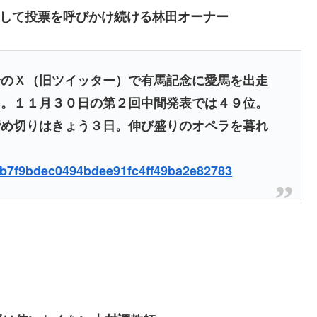
トして投票を呼びかけ続ける林田オーナー
身のＸ（旧ツイッター）で有馬記念に愛馬を出走
る。１１月３０日の第２回中間発表では４９位。
締め切りはきょう３日。伸び盛りのオペラを暮れ
f8bb7f9bdec0494bdee91fc4ff49ba2e82783