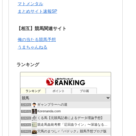
マトメンタル
まとめサイト速報SP
【相互】競馬関連サイト
俺の当たる競馬予想
うまちゃんねる
ランキング
ランキング
ポイント
ブロ画
ギャンブラーへの道
2240位
Korenanda.com
2241位
くる馬【元競馬記者によるデータ理論予想】
2242位
競走馬血統考察「迂回血ライン」〜深遠なる血の連鎖〜
2243位
穴馬のまつし♂『パドック』競馬予想ブログ版
2244位