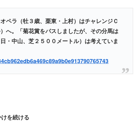
オオペラ（牡３歳、栗東・上村）はチャレンジＣ
ル）へ。「菊花賞をパスしましたが、その分馬は
４日・中山、芝２５００メートル）は考えていま
5d234cb962edb6a469c89a9b0e913790765743
かけを続ける