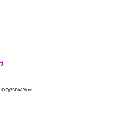
う
4 ID:7g7QRbAP0.net