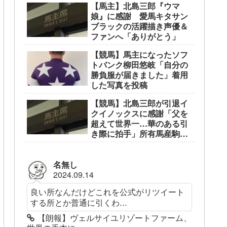
【馬主】北島三郎『ウマ
娘』に感謝 愛馬キタサン
ブラックの活躍描き声優＆
ファンへ「ありがとう」
【競馬】馬主になったソフ
トバンク柳田悠岐「自分の
勝負服が届きました」着用
した写真を投稿
【競馬】北島三郎が引退イ
クイノックスに感謝「父を
超えて世界一…華のある引
き際に拍手」所有馬産駒筆
頭
名無し
2024.09.14
良い所なんだけどこれを公式がリツイート
する所とか普通に引くわ...
【朗報】ヴェルサイユリゾートファーム、