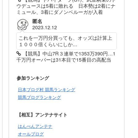
ウデュースは5着に敗れる 日本勢は2着にナ
ミュール、3着にダノンベルーガが入着
匿名
2023.12.12
これを一万円分買っても、オッズは計算上
１０００倍くらいにしか...
【競馬】中山7R３連単で1353万390円…1
千万円オーバーは31本目で15番目の高配当
参加ランキング
日本ブログ村 競馬ランキング
競馬ブログランキング
【相互】アンテナサイト
はんぺんアンテナ
オールブログ