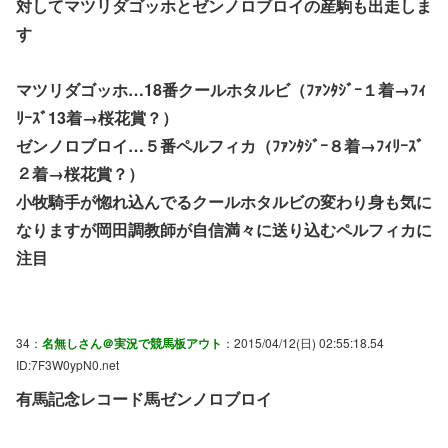
対してマツリダゴッホとゼンノロブロイの産駒も出走しま
す
マツリダゴッホ…18番クールホタルビ（ﾌｧﾝﾀｼﾞｰ１着→ﾌｨ
ﾘｰｽﾞ13着→桜花賞？）
ゼンノロブロイ…５番ペルフィカ（ﾌｧﾝﾀｼﾞｰ８着→ﾌｨﾘｰｽﾞ
２着→桜花賞？）
小牧騎手が惚れ込んでるクールホタルビの変わり身も気に
なりますが岡田調教師が自信満々に送り込むペルフィカに
注目
34：
名無しさん＠実況で競馬板アウト
：2015/04/12(日) 02:55:18.54
ID:7F3W0ypN0.net
有馬記念レコード馬ゼンノロブロイ