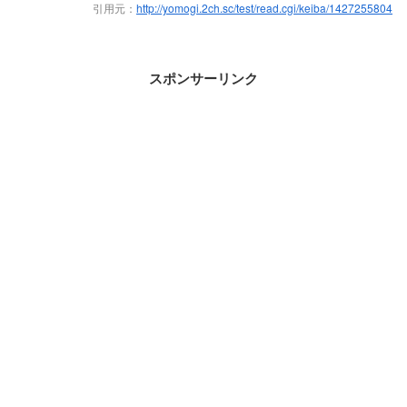
引用元：
http://yomogi.2ch.sc/test/read.cgi/keiba/1427255804
スポンサーリンク