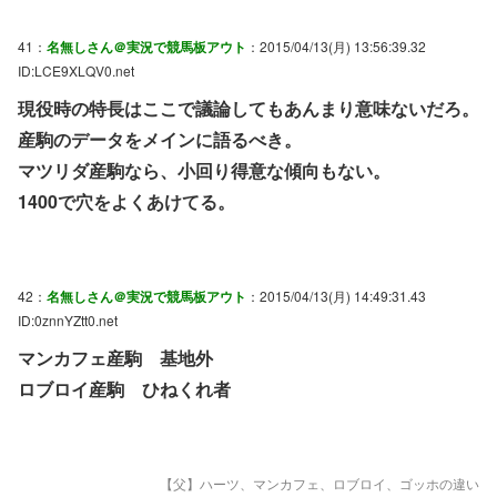
41：
名無しさん＠実況で競馬板アウト
：2015/04/13(月) 13:56:39.32
ID:LCE9XLQV0.net
現役時の特長はここで議論してもあんまり意味ないだろ。
産駒のデータをメインに語るべき。
マツリダ産駒なら、小回り得意な傾向もない。
1400で穴をよくあけてる。
42：
名無しさん＠実況で競馬板アウト
：2015/04/13(月) 14:49:31.43
ID:0znnYZtt0.net
マンカフェ産駒 基地外
ロブロイ産駒 ひねくれ者
【父】ハーツ、マンカフェ、ロブロイ、ゴッホの違い