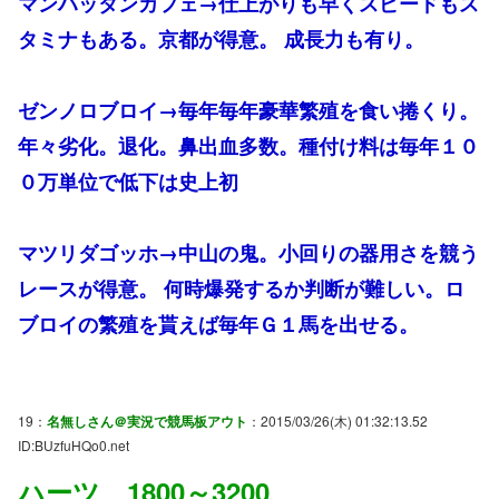
マンハッタンカフェ→仕上がりも早くスピードもス
タミナもある。京都が得意。 成長力も有り。
ゼンノロブロイ→毎年毎年豪華繁殖を食い捲くり。
年々劣化。退化。鼻出血多数。種付け料は毎年１０
０万単位で低下は史上初
マツリダゴッホ→中山の鬼。小回りの器用さを競う
レースが得意。 何時爆発するか判断が難しい。ロ
ブロイの繁殖を貰えば毎年Ｇ１馬を出せる。
19：
名無しさん＠実況で競馬板アウト
：2015/03/26(木) 01:32:13.52
ID:BUzfuHQo0.net
ハーツ 1800～3200