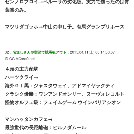
ゼンノロブロイ→ペルーサの劣化版。実力で勝ったのは青
葉賞のみ。
マツリダゴッホ→中山の申し子。有馬グランプリホース
32：
名無しさん＠実況で競馬板アウト
：2015/04/11(土) 08:14:50.67
ID:GGlMCssc0.net
４頭の主力産駒
ハーツクライ→
海外ＧⅠ馬：ジャスタウェイ、アドマイヤラクティ
クラシク優勝：ワンアンドオンリー、ヌーヴォレコルト
怪物オルフェ級：フェイムゲーム ウインバリアシオン
マンハッタンカフェ→
最強世代の長距離砲：ヒルノダムール