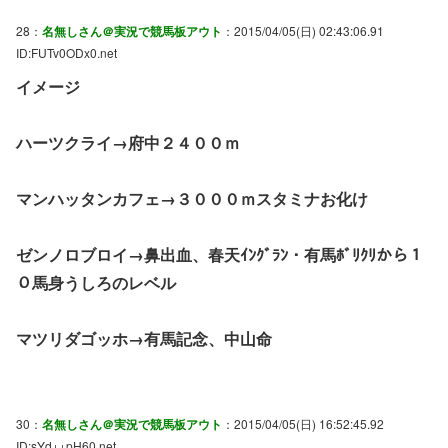
28：
名無しさん＠実況で競馬板アウト
：2015/04/05(日) 02:43:06.91
ID:FUTv0ODx0.net
イメージ
ハーツクライ→府中２４００ｍ
マンハッタンカフェ→３０００ｍスタミナお化け
ゼンノロブロイ→鼻出血、春天ｲﾝｸﾞﾗﾝ・有馬ﾎﾞﾘｸﾘから１
０馬身うしろのレベル
マツリダゴッホ→有馬記念、中山命
30：
名無しさん＠実況で競馬板アウト
：2015/04/05(日) 16:52:45.92
ID:sYd++pH60.net