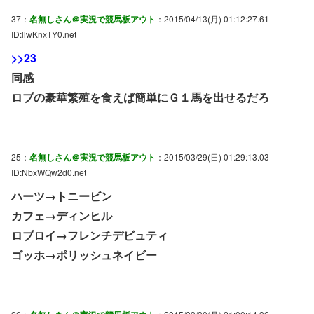
37：
名無しさん＠実況で競馬板アウト
：2015/04/13(月) 01:12:27.61
ID:llwKnxTY0.net
>>23
同感
ロブの豪華繁殖を食えば簡単にＧ１馬を出せるだろ
25：
名無しさん＠実況で競馬板アウト
：2015/03/29(日) 01:29:13.03
ID:NbxWQw2d0.net
ハーツ→トニービン
カフェ→ディンヒル
ロブロイ→フレンチデビュティ
ゴッホ→ポリッシュネイビー