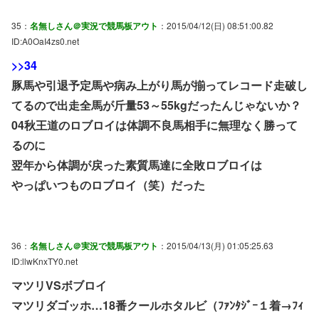
35：
名無しさん＠実況で競馬板アウト
：2015/04/12(日) 08:51:00.82
ID:A0OaI4zs0.net
>>34
豚馬や引退予定馬や病み上がり馬が揃ってレコード走破し
てるので出走全馬が斤量53～55kgだったんじゃないか？
04秋王道のロブロイは体調不良馬相手に無理なく勝って
るのに
翌年から体調が戻った素質馬達に全敗ロブロイは
やっぱいつものロブロイ（笑）だった
36：
名無しさん＠実況で競馬板アウト
：2015/04/13(月) 01:05:25.63
ID:llwKnxTY0.net
マツリVSボブロイ
マツリダゴッホ…18番クールホタルビ（ﾌｧﾝﾀｼﾞｰ１着→ﾌｨ