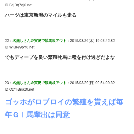
ID:FejDq7qj0.net
ハーツは東京新潟のマイルも走る
22：
名無しさん＠実況で競馬板アウト
：2015/03/26(木) 19:03:42.82
ID:WK8/y9pY0.net
でもディープを良い繁殖牝馬に種を付け過ぎだよな
23：
名無しさん＠実況で競馬板アウト
：2015/03/29(日) 00:54:09.32
ID:Oz/mBnaz0.net
ゴッホがロブロイの繁殖を貰えば毎
年ＧⅠ馬輩出は同意