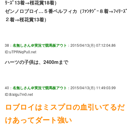
ﾘｰｽﾞ13着→桜花賞18着）
ゼンノロブロイ…５番ペルフィカ（ﾌｧﾝﾀｼﾞｰ８着→ﾌｨﾘｰｽﾞ
２着→桜花賞13着）
38：
名無しさん＠実況で競馬板アウト
：2015/04/13(月) 07:12:04.86
ID:uTPRNqPu0.net
ハーツの子供は、2400mまで
40：
名無しさん＠実況で競馬板アウト
：2015/04/13(月) 11:49:03.99
ID:8/aIgu7m0.net
ロブロイはミスプロの血引いてるだ
けあってダート強い