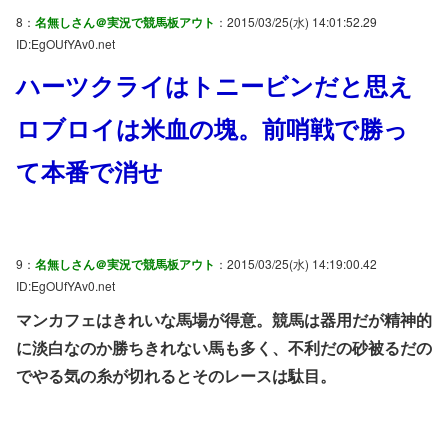
8：
名無しさん＠実況で競馬板アウト
：2015/03/25(水) 14:01:52.29
ID:EgOUfYAv0.net
ハーツクライはトニービンだと思え
ロブロイは米血の塊。前哨戦で勝っ
て本番で消せ
9：
名無しさん＠実況で競馬板アウト
：2015/03/25(水) 14:19:00.42
ID:EgOUfYAv0.net
マンカフェはきれいな馬場が得意。競馬は器用だが精神的
に淡白なのか勝ちきれない馬も多く、不利だの砂被るだの
でやる気の糸が切れるとそのレースは駄目。