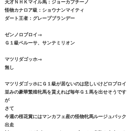
天才ＮＨＫマイル馬：ジョーカプチーノ
怪物カナロア級：ショウナンマイティ
ダート王者：グレープブランデー
ゼンノロブロイ→
Ｇ１級ペルーサ、サンテミリオン
マツリダゴッホ→
無し
マツリダゴッホにＧ１級が居ないのは悲しいけどロブロイ
並みの豪華繁殖牝馬を貰えれば毎年Ｇ１馬を出せそうです
が
さて
今週の桜花賞にはマンカフェ産の怪物牝馬ルージュバック
出走