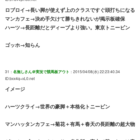
ロブロイ→長い脚が使えず上のクラスですぐ頭打ちになる
マンカフェ→決め手欠けて勝ちきれないが掲示板確保
ハーツ→長距離だとディープより強い。東京トニービン
ゴッホ→知らん
31：
名無しさん＠実況で競馬板アウト
：2015/04/08(水) 22:23:40.34
ID:bxx4q+xL0.net
イメージ
ハーツクライ→世界の豪脚＋本格化トニービン
マンハッタンカフェ→菊花＋有馬＋春天の長距離の超大物