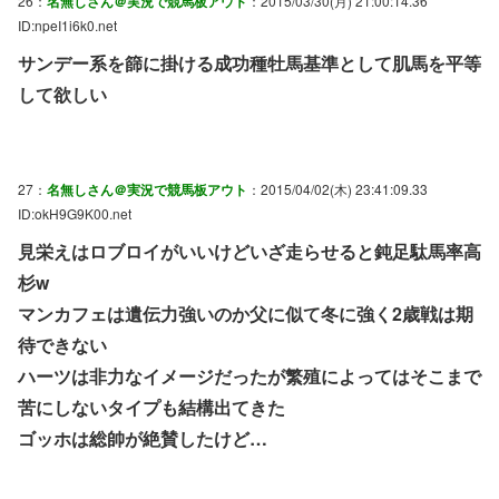
26：
名無しさん＠実況で競馬板アウト
：2015/03/30(月) 21:00:14.36
ID:npeI1i6k0.net
サンデー系を篩に掛ける成功種牡馬基準として肌馬を平等
して欲しい
27：
名無しさん＠実況で競馬板アウト
：2015/04/02(木) 23:41:09.33
ID:okH9G9K00.net
見栄えはロブロイがいいけどいざ走らせると鈍足駄馬率高
杉w
マンカフェは遺伝力強いのか父に似て冬に強く2歳戦は期
待できない
ハーツは非力なイメージだったが繁殖によってはそこまで
苦にしないタイプも結構出てきた
ゴッホは総帥が絶賛したけど…