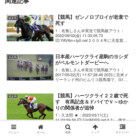
関連記事
【競馬】ゼンノロブロイが老衰で
競走馬
死す
1：名無しさん＠実況で競馬板アウト：
2022/09/02(金) 11:33:05.73
ID:YAV6m+lp0.net２００４年に天皇賞・
秋、ジャパンＣ、有馬記念の「秋の古馬
王道」を３連勝し、同年、サンデーサイ
レンス産駒として初の年度代表...
日本産ハーツクライ産駒のヨシダ
競走馬
がベルモントダービーへ
1：名無しさん＠実況で競馬板アウト：
2017/05/22(月) 11:57:28.46 20日に北米メ
リーランド州のピムリコ競馬場で、G1・
プリークネスS(d9．5F)のアンダーカード
として行われた3歳馬による準重賞・ジェ
ームスマーフィーS...
【競馬】ハーツクライ２２歳で死
競走馬
す 有馬記念＆ドバイでＶ～ゆか
りの関係者が追悼
1：久太郎 ★：2023/03/11(土)
11:23:59.56 ID:7JjnM/6I9.netまた、偉大
な名馬が天国へと旅立った。２００５年
のＪＲＡ賞最優秀４歳以上牡馬で、種牡
メニュー
ホーム
検索
トップ
サイドバー
馬としても多くの活躍馬を出したハーツ