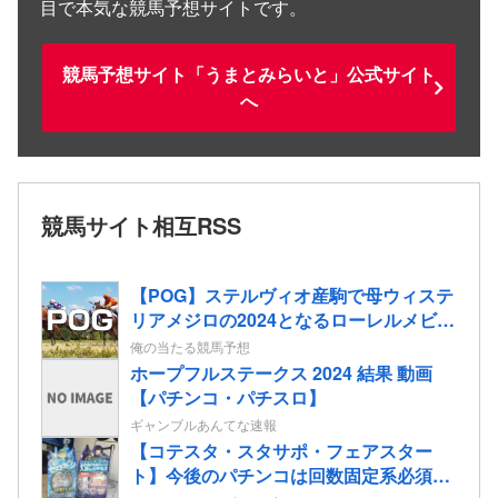
目で本気な競馬予想サイトです。
競馬予想サイト「うまとみらいと」公式サイト
へ
競馬サイト相互RSS
【POG】ステルヴィオ産駒で母ウィステ
リアメジロの2024となるローレルメビウ
スの2歳情報
俺の当たる競馬予想
ホープフルステークス 2024 結果 動画
【パチンコ・パチスロ】
ギャンブルあんてな速報
【コテスタ・スタサポ・フェアスター
ト】今後のパチンコは回数固定系必須で