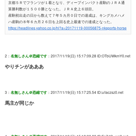
京都５Ｒでフランツが１着となり、ディープインパクト産駒のＪＲＡ通
算勝利数が１５００勝となった。ＪＲＡ史上６頭目。
産駒初出走の日から数えて７年５カ月０日での達成は、キングカメハメ
ハ産駒の８年６カ月２６日を上回る史上最速での達成となった。
https://headlines.yahoo.co.jp/hl?a=20171119-00056875-nksports-horse
2：
名無しさん＠恐縮です
：2017/11/19(日) 15:17:09.28 ID:OTbUWkmY0.net
やりチンがあああ
3：
名無しさん＠恐縮です
：2017/11/19(日) 15:17:25.54 ID:u/laczsz0.net
馬主が同じか