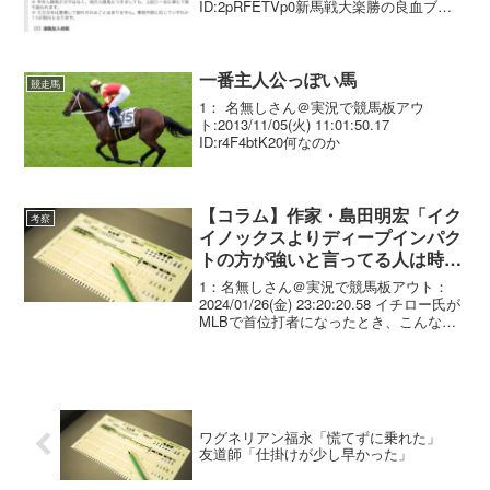
ID:2pRFETVp0新馬戦大楽勝の良血ブル
トガングが安楽死 桜花賞馬グランアレグ
リアの全弟で６月２２日に東京の新馬戦
を圧勝したブルトガング（美浦・...
一番主人公っぽい馬
競走馬
1： 名無しさん＠実況で競馬板アウ
ト:2013/11/05(火) 11:01:50.17
ID:r4F4btK20何なのか
【コラム】作家・島田明宏「イク
考察
イノックスよりディープインパク
トの方が強いと言ってる人は時代
錯誤の中高年」
1：名無しさん＠実況で競馬板アウト：
2024/01/26(金) 23:20:20.58 イチロー氏が
MLBで首位打者になったとき、こんな日
本人プレーヤーはあと半世紀は現れない
だろうと思っていたら、大谷翔平選手が
現れた。 昔はよかった。とい...
ワグネリアン福永「慌てずに乗れた」
友道師「仕掛けが少し早かった」