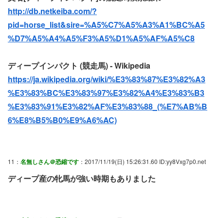
http://db.netkeiba.com/?
pid=horse_list&sire=%A5%C7%A5%A3%A1%BC%A5
%D7%A5%A4%A5%F3%A5%D1%A5%AF%A5%C8
ディープインパクト (競走馬) - Wikipedia
https://ja.wikipedia.org/wiki/%E3%83%87%E3%82%A3
%E3%83%BC%E3%83%97%E3%82%A4%E3%83%B3
%E3%83%91%E3%82%AF%E3%83%88_(%E7%AB%B
6%E8%B5%B0%E9%A6%AC)
11：
名無しさん＠恐縮です
：2017/11/19(日) 15:26:31.60 ID:yy8Vxg7p0.net
ディープ産の牝馬が強い時期もありました