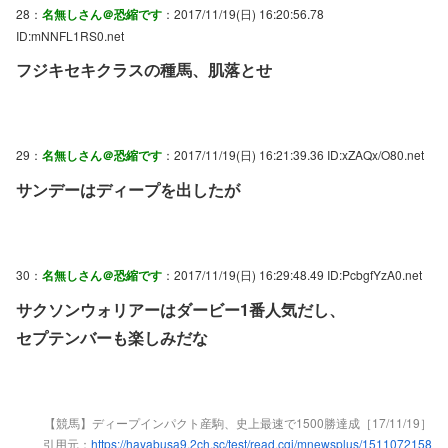
28：
名無しさん＠恐縮です
：2017/11/19(日) 16:20:56.78
ID:mNNFL1RS0.net
フジキセキクラスの種馬、肌落とせ
29：
名無しさん＠恐縮です
：2017/11/19(日) 16:21:39.36 ID:xZAQx/O80.net
サンデーはディープを出したが
30：
名無しさん＠恐縮です
：2017/11/19(日) 16:29:48.49 ID:PcbgfYzA0.net
サクソンウォリアーはダービー1番人気だし、
セプテンバーも楽しみだな
【競馬】ディープインパクト産駒、史上最速で1500勝達成［17/11/19］
引用元：
https://hayabusa9.2ch.sc/test/read.cgi/mnewsplus/1511072158