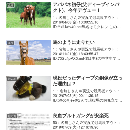
アパパネ初仔(父ディープインパ
血統
クト)、今年デヴュー！
1：名無しさん＠実況で競馬板アウト：
2016/04/08(金) 10:00:55.16
ID:YxlUwiv40.net馬名はモクレレ この
日、一番の注目が集まったのは、名牝ア
パパネの初子モクレレ（牡、父ディープ
インパクト、美浦・国枝栄厩舎...
馬のように走りたい
ネタ
1：名無しさん＠実況で競馬板アウト：
2014/11/21(金) 18:43:55.47
ID:70SL4pPX0.net僕は中3の中学生で
す。 最近競馬にはまり、ディープインパ
クトという馬が好きになりました。特に
後ろから追い込む姿には惚れ惚...
現役だったディープの銅像が立っ
競走馬
た理由は？
1 ：名無しさん＠実況で競馬板アウト：
2012/07/03(火) 00:11:39.15
ID:bXdoMje+0なんで現役馬の銅像立てた
りしたの？ レースで勝つことが決まって
たの？ 勝ってもいない有馬に歴代優勝馬
と並べて立ててたって本当？...
良血ブルトガングが安楽死
競走馬
50：名無しさん＠実況で競馬板アウト：
2019/07/09(火) 12:16:19.90