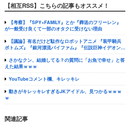
【相互RSS】こちらの記事もオススメ！
【考察】『SPY×FAMILY』とか『葬送のフリーレン』
が一般受け良くて一部のオタクに受けない理由
【議論】有名だけど駄作なロボットアニメ 『装甲騎兵
ボトムズ』『銀河漂流バイファム』『伝説巨神イデオン』
『超獣機神ダンクーガ』『銀河疾風サスライガー』
さかなクン、結婚してる？の質問に「お魚で幸せ」と答
えた結果ｗｗｗ
YouTubeコメント欄、キレッキレ
動きがキレッキレすぎるJKアイドル、見つかるｗｗｗ
ｗ
関連記事