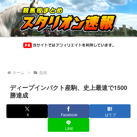
ホーム
血統
ディープインパクト産駒、史上最速で1500
勝達成
X
Facebook
はてブ
LINE