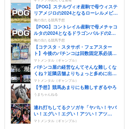
【POG】ステルヴィオ産駒で母ウィステ
リアメジロの2024となるローレルメビウ
スの2歳情報
俺の当たる競馬予想
【POG】コントレイル産駒で母メチャコ
ルタの2024となるドラゴンバルドの2歳
情報
俺の当たる競馬予想
【コテスタ・スタサポ・フェアスター
ト】今後のパチンコは回数固定系必須で
いいよな。そして釘は完全に廃止するべ
マトメンタル（ギャンブル）
き
パチンコ屋の経営なんてそんな難しくな
くね？近隣店舗よりちょっと多めに出し
ておけば勝手に客が寄ってくるのに強欲
マトメンタル（ギャンブル）
すぎて極限まで搾り取るから客が飛ぶん
【予想】競馬あまりにも難しすぎるやろ
だよ
うまちゃんねる
連れ打ちしてるクソガキ「ヤバい！ヤバ
い！エグい！エグい！アツい！アツ
い！」←語彙力無さすぎだろｗｗｗ
マトメンタル（ギャンブル）