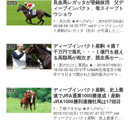
良血馬レガッタが登録抹消 父デ
競走馬
ィープインパクト、母スイープト
ウショウ
1：月の光 ★＠＼(^o^)／：2015/07/24(金)
00:08:59.18 ID:???*.netディープインパク
ト産駒のレガッタ（牡3）が引退したこと
が分かった。7月23日の時点で登録が抹消
されている。レガッタは2014年11月、...
ディープインパクト産駒 ４億７
馬主
千万円で落札・・・１億円を超え
る高額馬が相次ぎ、競走馬セール
活況
1：影のたけし軍団ρ ★：2019/07/09(火)
18:52:05.02 ID:V7F1z8dd9北海道苫小牧
市で９日まで開かれた国内最大のサラブ
レッドの競り市「セレクトセール２０１
９」は、落札総額が２０５億１６００万
円に達し、過去最高...
ディープインパクト産駒、史上最
血統
速でJRA通算1000勝達成！産駒
JRA1000勝到達種牡馬は17頭目
1：丁稚ですがφ ★＠＼(^o^)／：
2015/10/12(月) 17:53:07.47 ID:???*.net
ディープインパクト産駒、史上最速でＪ
ＲＡ通算１０００勝達成 東京５Ｒで、６
番ラベンダーヴァレイが１着となり、デ