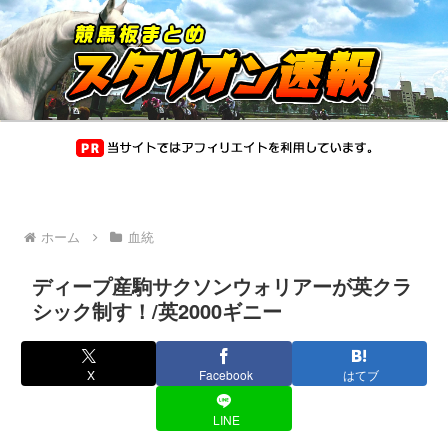
ホーム
血統
ディープ産駒サクソンウォリアーが英クラ
シック制す！/英2000ギニー
X
Facebook
はてブ
LINE