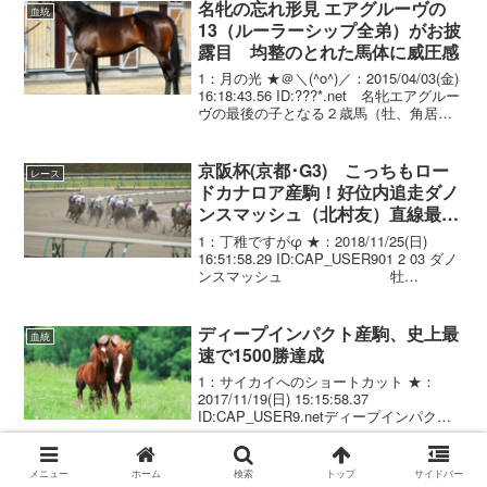
ィープインパクト...
名牝の忘れ形見 エアグルーヴの
血統
13（ルーラーシップ全弟）がお披
露目 均整のとれた馬体に威圧感
1：月の光 ★＠＼(^o^)／：2015/04/03(金)
16:18:43.56 ID:???*.net 名牝エアグルー
ヴの最後の子となる２歳馬（牡、角居、
父キングカメハメハ）が２日、北海道苫
小牧市のノーザンファーム空港での２歳
馬撮影会に...
京阪杯(京都･G3) こっちもロー
レース
ドカナロア産駒！好位内追走ダノ
ンスマッシュ（北村友）直線最内
から抜け出し重賞初制覇！
1：丁稚ですがφ ★：2018/11/25(日)
16:51:58.29 ID:CAP_USER901 2 03 ダノ
ンスマッシュ 牡
3/470(-2)/ 1.08.0 --- 北村友一
55.0 安田 隆行 02...
ディープインパクト産駒、史上最
血統
速で1500勝達成
1：サイカイへのショートカット ★：
2017/11/19(日) 15:15:58.37
ID:CAP_USER9.netディープインパクト
産駒、史上最速で1500勝達成（日刊スポ
ーツ）- Yahoo!ニュース 京都５Ｒでフラ
ンツが１着となり...
メニュー
ホーム
検索
トップ
サイドバー