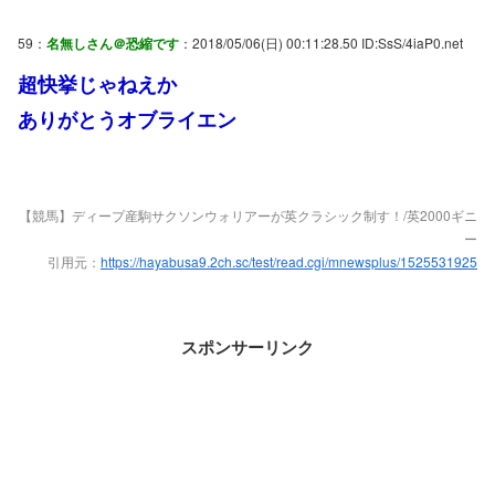
59：
名無しさん＠恐縮です
：2018/05/06(日) 00:11:28.50 ID:SsS/4iaP0.net
超快挙じゃねえか
ありがとうオブライエン
【競馬】ディープ産駒サクソンウォリアーが英クラシック制す！/英2000ギニ
ー
引用元：
https://hayabusa9.2ch.sc/test/read.cgi/mnewsplus/1525531925
スポンサーリンク