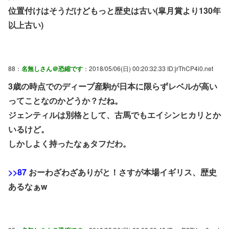
位置付けはそうだけどもっと歴史は古い(皐月賞より130年
以上古い)
88：
名無しさん＠恐縮です
：2018/05/06(日) 00:20:32.33 ID:jrThCP4i0.net
3歳の時点でのディープ産駒が日本に限らずレベルが高い
ってことなのかどうか？だね。
ジェンティルは別格として、古馬でもエイシンヒカリとか
いるけど。
しかしよく持ったなぁタフだわ。
>>87
おーわざわざありがと！さすが本場イギリス、歴史
あるなぁw