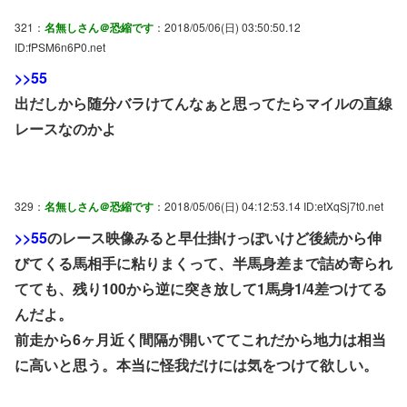
321：
名無しさん＠恐縮です
：2018/05/06(日) 03:50:50.12
ID:fPSM6n6P0.net
>>55
出だしから随分バラけてんなぁと思ってたらマイルの直線
レースなのかよ
329：
名無しさん＠恐縮です
：2018/05/06(日) 04:12:53.14 ID:etXqSj7t0.net
>>55
のレース映像みると早仕掛けっぽいけど後続から伸
びてくる馬相手に粘りまくって、半馬身差まで詰め寄られ
てても、残り100から逆に突き放して1馬身1/4差つけてる
んだよ。
前走から6ヶ月近く間隔が開いててこれだから地力は相当
に高いと思う。本当に怪我だけには気をつけて欲しい。