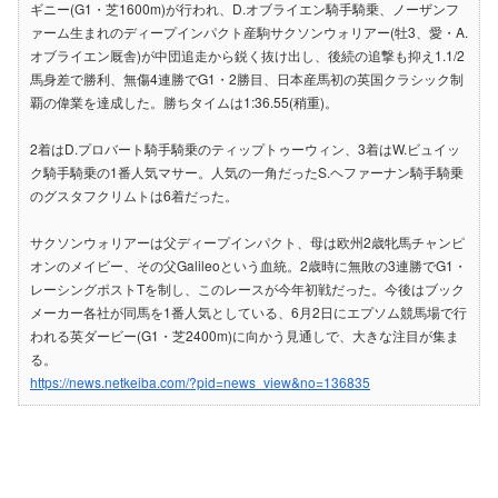
ギニー(G1・芝1600m)が行われ、D.オブライエン騎手騎乗、ノーザンフ
ァーム生まれのディープインパクト産駒サクソンウォリアー(牡3、愛・A.
オブライエン厩舎)が中団追走から鋭く抜け出し、後続の追撃も抑え1.1/2
馬身差で勝利、無傷4連勝でG1・2勝目、日本産馬初の英国クラシック制
覇の偉業を達成した。勝ちタイムは1:36.55(稍重)。
2着はD.プロバート騎手騎乗のティップトゥーウィン、3着はW.ビュイッ
ク騎手騎乗の1番人気マサー。人気の一角だったS.ヘファーナン騎手騎乗
のグスタフクリムトは6着だった。
サクソンウォリアーは父ディープインパクト、母は欧州2歳牝馬チャンピ
オンのメイビー、その父Galileoという血統。2歳時に無敗の3連勝でG1・
レーシングポストTを制し、このレースが今年初戦だった。今後はブック
メーカー各社が同馬を1番人気としている、6月2日にエプソム競馬場で行
われる英ダービー(G1・芝2400m)に向かう見通しで、大きな注目が集ま
る。
https://news.netkeiba.com/?pid=news_view&no=136835