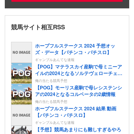
競馬サイト相互RSS
ホープフルステークス 2024 予想オッ
ズ・データ【パチンコ・パチスロ】
ギャンブルあんてな速報
【POG】マテラスカイ産駒で母ミニーア
イルの2024となるソルテヴェローチェの
2歳情報
俺の当たる競馬予想
【POG】モーリス産駒で母レシステンシ
アの2024となるコルベータの2歳情報
俺の当たる競馬予想
ホープフルステークス 2024 結果 動画
【パチンコ・パチスロ】
ギャンブルあんてな速報
【予想】競馬あまりにも難しすぎるやろ