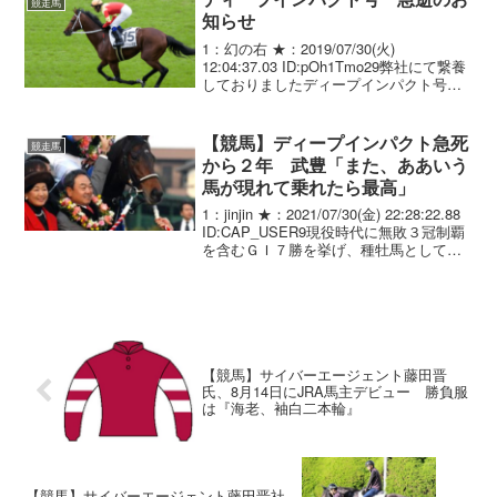
競走馬
知らせ
1：幻の右 ★：2019/07/30(火)
12:04:37.03 ID:pOh1Tmo29弊社にて繋養
しておりましたディープインパクト号で
すが、 かねてより治療しておりました頸
部の手術を７月２８日に受けました。 手
術は無事に終了して術後の...
【競馬】ディープインパクト急死
競走馬
から２年 武豊「また、ああいう
馬が現れて乗れたら最高」
1：jinjin ★：2021/07/30(金) 22:28:22.88
ID:CAP_USER9現役時代に無敗３冠制覇
を含むＧＩ７勝を挙げ、種牡馬としても
多くのＧＩホースを出したディープイン
パクトが急死してから、３０日で２年を
迎える。１２...
【競馬】サイバーエージェント藤田晋
氏、8月14日にJRA馬主デビュー 勝負服
は『海老、袖白二本輪』
【競馬】サイバーエージェント藤田晋社