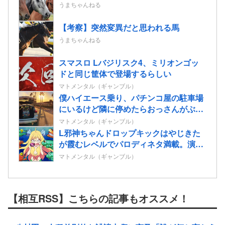
うまちゃんねる
【考察】突然変異だと思われる馬
うまちゃんねる
スマスロ Lバジリスク4、ミリオンゴッ
ドと同じ筐体で登場するらしい
マトメンタル（ギャンブル）
僕ハイエース乗り、パチンコ屋の駐車場
にいるけど隣に停めたらおっさんがぶち
切れてきた…
マトメンタル（ギャンブル）
L邪神ちゃんドロップキックはやじきた
が霞むレベルでパロディネタ満載。演出
面白いのに台がキツいよ…
マトメンタル（ギャンブル）
【相互RSS】こちらの記事もオススメ！