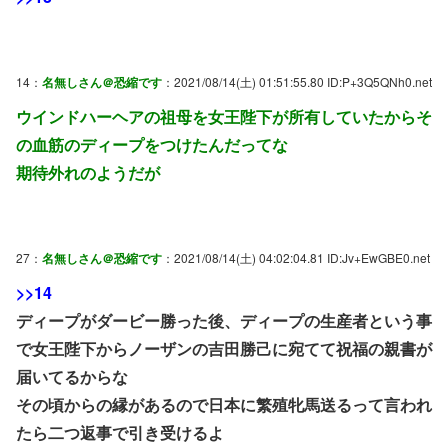
14：
名無しさん＠恐縮です
：2021/08/14(土) 01:51:55.80 ID:P+3Q5QNh0.net
ウインドハーヘアの祖母を女王陛下が所有していたからそ
の血筋のディープをつけたんだってな
期待外れのようだが
27：
名無しさん＠恐縮です
：2021/08/14(土) 04:02:04.81 ID:Jv+EwGBE0.net
>>14
ディープがダービー勝った後、ディープの生産者という事
で女王陛下からノーザンの吉田勝己に宛てて祝福の親書が
届いてるからな
その頃からの縁があるので日本に繁殖牝馬送るって言われ
たら二つ返事で引き受けるよ