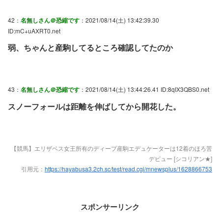
42：
名無しさん＠恐縮です
：2021/08/14(土) 13:42:39.30
ID:mC+uAXRT0.net
弱、ちゃんと産駒してるところ確認してたのか
43：
名無しさん＠恐縮です
：2021/08/14(土) 13:44:26.41 ID:8qIX3QBS0.net
スノーフォールは距離を伸ばしてから開花した。
【競馬】エリザベス女王所有のディープ産駒エデュケーターは12着のほろ苦
デビュー [シコリアン★]
引用元：
https://hayabusa3.2ch.sc/test/read.cgi/mnewsplus/1628866753
スポンサーリンク