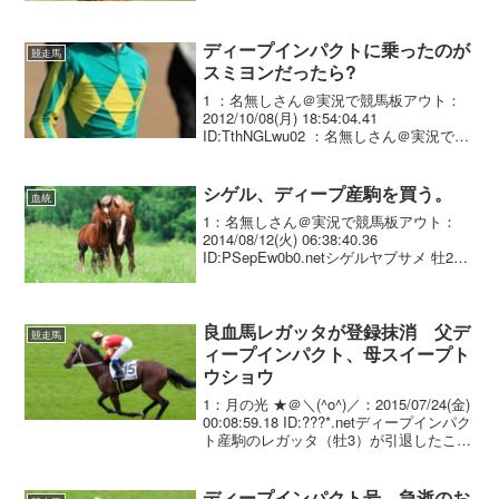
クトという馬が好きになりました。特に
後ろから追い込む姿には惚れ惚...
ディープインパクトに乗ったのが
競走馬
スミヨンだったら?
1 ：名無しさん＠実況で競馬板アウト：
2012/10/08(月) 18:54:04.41
ID:TthNGLwu02 ：名無しさん＠実況で競
馬板アウト：2012/10/08(月) 18:55:03.79
ID:OKbBhquMO失格3 ：名...
シゲル、ディープ産駒を買う。
血統
1：名無しさん＠実況で競馬板アウト：
2014/08/12(火) 06:38:40.36
ID:PSepEw0b0.netシゲルヤブサメ 牡2歳
父ディープインパクト 母ジャズカーニバ
ル
良血馬レガッタが登録抹消 父デ
競走馬
ィープインパクト、母スイープト
ウショウ
1：月の光 ★＠＼(^o^)／：2015/07/24(金)
00:08:59.18 ID:???*.netディープインパク
ト産駒のレガッタ（牡3）が引退したこと
が分かった。7月23日の時点で登録が抹消
されている。レガッタは2014年11月、...
ディープインパクト号 急逝のお