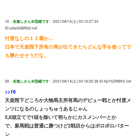
16：
名無しさん＠恐縮です
：2021/08/14(土) 02:15:27.33
ID:uSaGGBRb0.net
忖度なしの１２着か…
日本で天皇陛下所有の馬が出てきたらどんな手を使ってで
も勝たせそうだな。
28：
名無しさん＠恐縮です
：2021/08/14(土) 04:18:25.38 ID:XpY4ZW8K0.net
>>16
天皇陛下どころか大物馬主所有馬のデビュー戦とか忖度メ
ンツになるのしょっちゅうあるじゃん
5,6頭立てで1頭を除いて明らかにカスメンバーとか
で、新馬戦は普通に勝つけど2戦目からはボロボロパター
ン