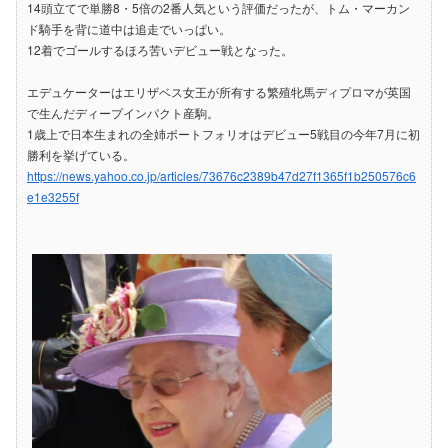
14頭立てで単勝8・5倍の2番人気という評価だったが、トム・マーカン
ド騎手を背に道中は追走でいっぱい。
12着でゴールするほろ苦いデビュー戦となった。
エデュケーターはエリザベス女王が所有する繁殖牝馬ディプロマが英国
で生んだディープインパクト産駒。
1歳上で日本生まれの全姉ポートフォリオはデビュー5戦目の今年7月に初
勝利を挙げている。
https://news.yahoo.co.jp/articles/73676c2389b47d27f1365f1b250576c6
e1e3255f