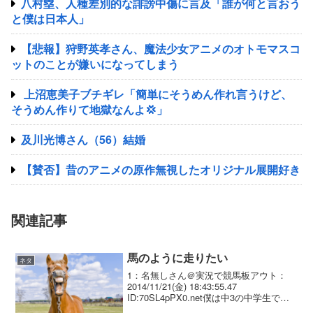
八村塁、人種差別的な誹謗中傷に言及「誰が何と言おう
と僕は日本人」
【悲報】狩野英孝さん、魔法少女アニメのオトモマスコ
ットのことが嫌いになってしまう
上沼恵美子ブチギレ「簡単にそうめん作れ言うけど、
そうめん作りて地獄なんよ💢」
及川光博さん（56）結婚
【賛否】昔のアニメの原作無視したオリジナル展開好き
関連記事
馬のように走りたい
ネタ
1：名無しさん＠実況で競馬板アウト：
2014/11/21(金) 18:43:55.47
ID:70SL4pPX0.net僕は中3の中学生で
す。 最近競馬にはまり、ディープインパ