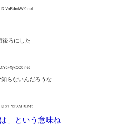
 ID:VnRdmkWf0.net
頭後ろにした
ID:YcFXyxQQ0.net
皆知らないんだろうな
 ID:x1PxPXMT0.net
は」という意味ね