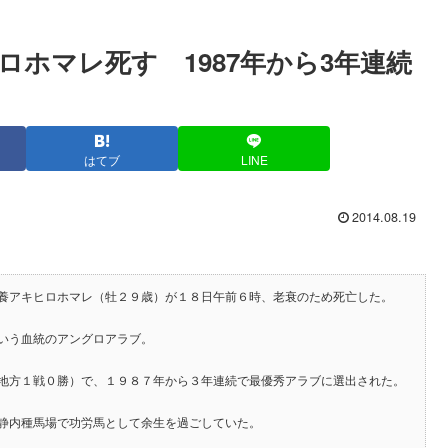
ロホマレ死す 1987年から3年連続
はてブ
LINE
2014.08.19
養アキヒロホマレ（牡２９歳）が１８日午前６時、老衰のため死亡した。
いう血統のアングロアラブ。
地方１戦０勝）で、１９８７年から３年連続で最優秀アラブに選出された。
静内種馬場で功労馬として余生を過ごしていた。