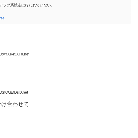
アラブ系競走は行われていない。
rse
ID:vYXe45XF0.net
D:nCQEfDsl0.net
掛け合わせて