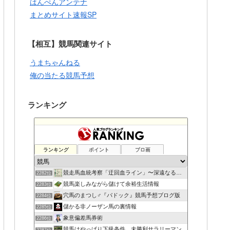
はんぺんアンテナ
まとめサイト速報SP
【相互】競馬関連サイト
うまちゃんねる
俺の当たる競馬予想
ランキング
ランキング
ポイント
ブロ画
競走馬血統考察「迂回血ライン」〜深遠なる血の連鎖〜
2282位
競馬楽しみながら儲けて余裕生活情報
2283位
穴馬のまつし♂『パドック』競馬予想ブログ版
2284位
儲かる非ノーザン馬の裏情報
2285位
象意偏差馬券術
2286位
競馬はやっぱり下級条件。未勝利サラリーマン
2287位