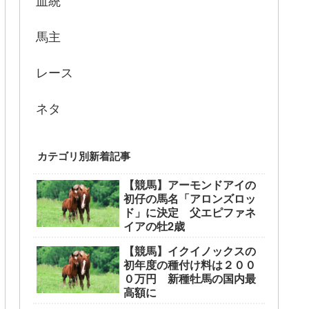
血統
馬主
レース
ネタ
カテゴリ別新着記事
【競馬】アーモンドアイの
初仔の馬名「アロンズロッ
ド」に決定 父エピファネ
イアの牡2歳
【競馬】イクイノックスの
初年度の種付け料は２００
０万円 新種牡馬の国内最
高額に