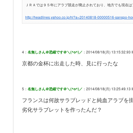
ＪＲＡでは９５年にアラブ競走が廃止されており、地方でも現在は
http://headlines.yahoo.co.jp/hl?a=20140818-00000516-sanspo-ho
4：
名無しさん＠恐縮です＠＼(^o^)／
：2014/08/18(月) 13:15:32.93 
京都の金杯に出走した時、見に行ったな
5：
名無しさん＠恐縮です＠＼(^o^)／
：2014/08/18(月) 13:25:49.13 I
フランスは何故サラブレッドと純血アラブを
劣化サラブレットを作ったんだ？