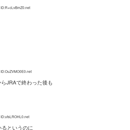
 ID:R+cLvBmZ0.net
9 ID:OuZVMO0E0.net
らJRAで終わった後も
 ID:ufsLROHL0.net
いるというのに