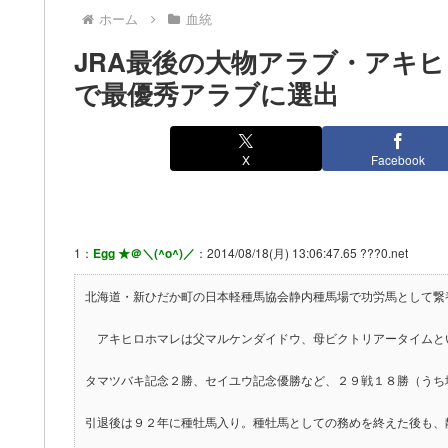
ホーム
血統
JRA最後の大物アラブ・アキヒ
で最優秀アラブに選出
X
Facebook
1：
Egg ★＠＼(^o^)／
：2014/08/18(月) 13:06:47.65 ???0.net
北海道・新ひだか町の日本軽種馬協会静内種馬場で功労馬として繋
アキヒロホマレは父マルケンダイドウ、母ビクトリアータイムと
タマツバキ記念２勝、セイユウ記念優勝など、２９戦１８勝（うち
引退後は９２年に種牡馬入り。種牡馬としての務めを終えた後も、