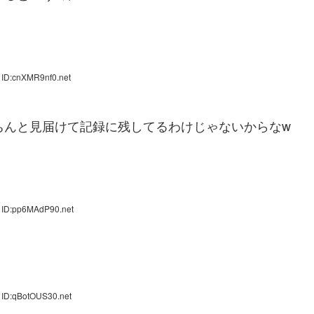
 ID:cnXMR9nf0.net
ちんと見届けて記録に残してるわけじゃないからなw
 ID:pp6MAdP90.net
 ID:qBotOUS30.net