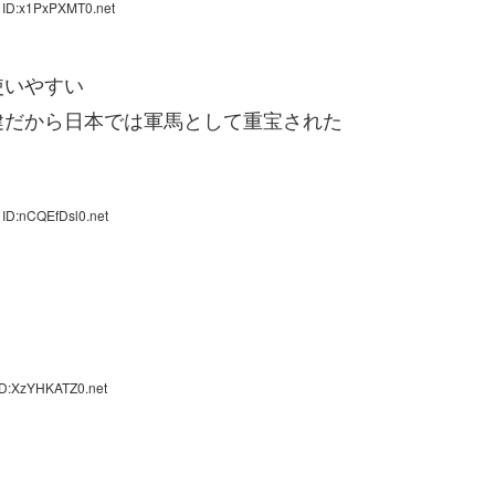
 ID:x1PxPXMT0.net
使いやすい
健だから日本では軍馬として重宝された
 ID:nCQEfDsl0.net
ID:XzYHKATZ0.net