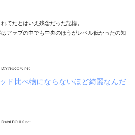
されてたとはいえ残念だった記憶。
実はアラブの中でも中央のほうがレベル低かったの知
 ID:YtreUdQ70.net
ッド比べ物にならないほど綺麗なんだ
 ID:ufsLROHL0.net